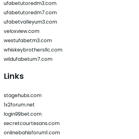
ufabetutoredm3.com
ufabetutoredm7.com
ufabetvalleyum3.com
veloxview.com
westufabetm3.com
whiskeybrothersllc.com
wildufabetum7.com
Links
stagehubs.com
1x2forum.net
login99bet.com
secretcourtesans.com
onlinebahisforum1.com