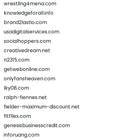
wrestling4mena.com
knowledgeforall.info
brand2lastio.com
usadigitalservices.com
socialhoppers.com
creativedream.net
n2315.com
getwebonline.com
onlyfansheaven.com
lky08.com
ralph-fiennes.net
fielder-maximum-discount.net
fitfllex.com
genesisbusinesscredit.com
inforuang.com