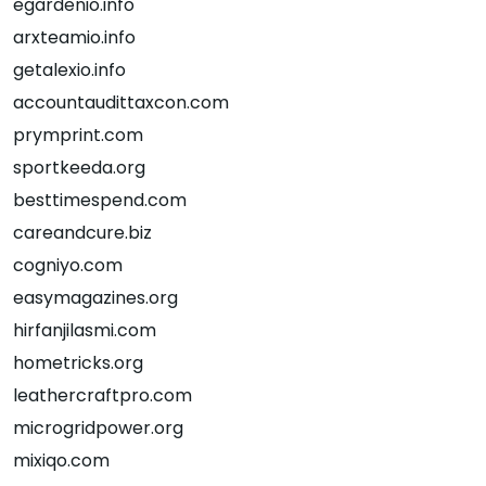
egardenio.info
arxteamio.info
getalexio.info
accountaudittaxcon.com
prymprint.com
sportkeeda.org
besttimespend.com
careandcure.biz
cogniyo.com
easymagazines.org
hirfanjilasmi.com
hometricks.org
leathercraftpro.com
microgridpower.org
mixiqo.com