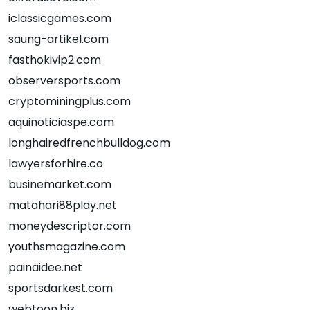
iclassicgames.com
saung-artikel.com
fasthokivip2.com
observersports.com
cryptominingplus.com
aquinoticiaspe.com
longhairedfrenchbulldog.com
lawyersforhire.co
businemarket.com
matahari88play.net
moneydescriptor.com
youthsmagazine.com
painaidee.net
sportsdarkest.com
webtoon.biz