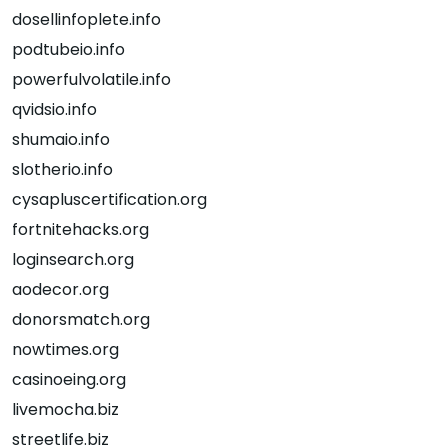
dosellinfoplete.info
podtubeio.info
powerfulvolatile.info
qvidsio.info
shumaio.info
slotherio.info
cysapluscertification.org
fortnitehacks.org
loginsearch.org
aodecor.org
donorsmatch.org
nowtimes.org
casinoeing.org
livemocha.biz
streetlife.biz