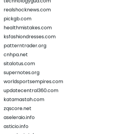
technologygud.com
realshocknews.com
pickgb.com
healthmistakes.com
ksfashiondresses.com
patterntrader.org
cnhpa.net
sitalotus.com
supernotes.org
worldsportsempires.com
updatecentral360.com
katamastah.com
zqscore.net
aseleraio.info
asticio.info