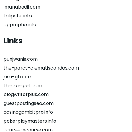
imanabadii.com
trilipohu.info
appruptio.info
Links
punjwanis.com
the-parcs-clematiscondos.com
jusu-gb.com
thecarepet.com
blogwriterplus.com
guestpostingseo.com
casinogambitpro.info
pokerplaymasters.info
courseoncourse.com