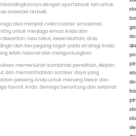
membandingkannya dengan sportsbook lain untuk
slo
 investasi terbaik.
ba
hraga bisa menjadi rollercoaster emosional,
ga
enting untuk menjaga emosi Anda dan
do
dasarkan rasa takut, keserakahan, atau
qiu
ingin dan berpegang teguh pada strategi Anda,
g lebih rasional dan menguntungkan.
po
pk
kses memerlukan kombinasi penelitian, disiplin,
rikut dan memanfaatkan sumber daya yang
si
katkan peluang Anda untuk menang besar dan
do
aga favorit Anda. Semoga beruntung dan selamat
ba
pk
slo
sl
de