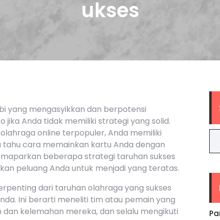
ukses
obi yang mengasyikkan dan berpotensi
jika Anda tidak memiliki strategi yang solid.
 olahraga online terpopuler, Anda memiliki
da tahu cara memainkan kartu Anda dengan
emaparkan beberapa strategi taruhan sukses
n peluang Anda untuk menjadi yang teratas.
terpenting dari taruhan olahraga yang sukses
a. Ini berarti meneliti tim atau pemain yang
dan kelemahan mereka, dan selalu mengikuti
Pa