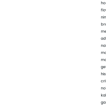
ho
fl
ni
br
me
ad
na
mo
ma
ge
hi
cr
no
ka
ga