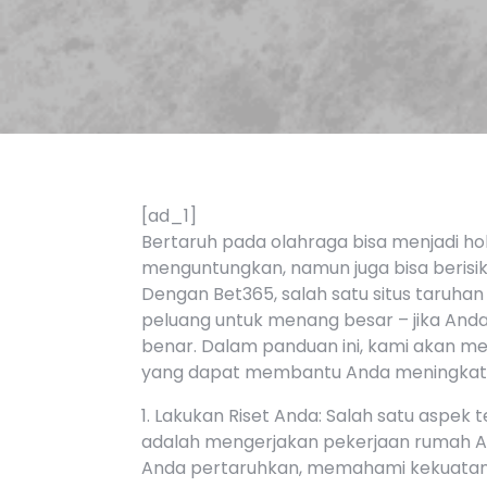
[ad_1]
Bertaruh pada olahraga bisa menjadi h
menguntungkan, namun juga bisa berisiko 
Dengan Bet365, salah satu situs taruhan
peluang untuk menang besar – jika An
benar. Dalam panduan ini, kami akan m
yang dapat membantu Anda meningkatka
1. Lakukan Riset Anda: Salah satu aspek 
adalah mengerjakan pekerjaan rumah And
Anda pertaruhkan, memahami kekuatan 