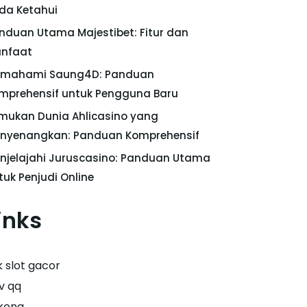
da Ketahui
nduan Utama Majestibet: Fitur dan
nfaat
mahami Saung4D: Panduan
mprehensif untuk Pengguna Baru
mukan Dunia Ahlicasino yang
nyenangkan: Panduan Komprehensif
njelajahi Juruscasino: Panduan Utama
tuk Penjudi Online
inks
k slot gacor
v qq
kong