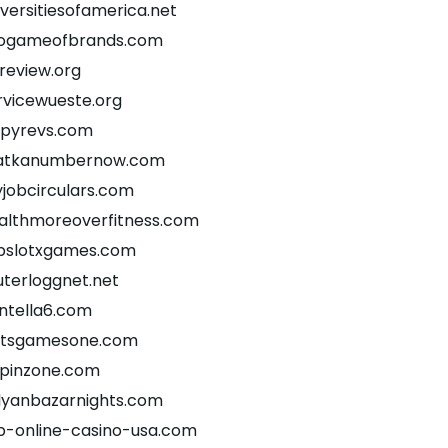
iversitiesofamerica.net
ogameofbrands.com
review.org
rvicewueste.org
ppyrevs.com
tkanumbernow.com
jobcirculars.com
althmoreoverfitness.com
pslotxgames.com
uterloggnet.net
ntella6.com
otsgamesone.com
spinzone.com
lyanbazarnights.com
p-online-casino-usa.com