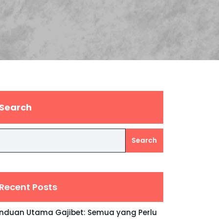
Search
Search
Recent Posts
nduan Utama Gajibet: Semua yang Perlu