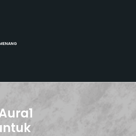
 MENANG
Aura1
untuk