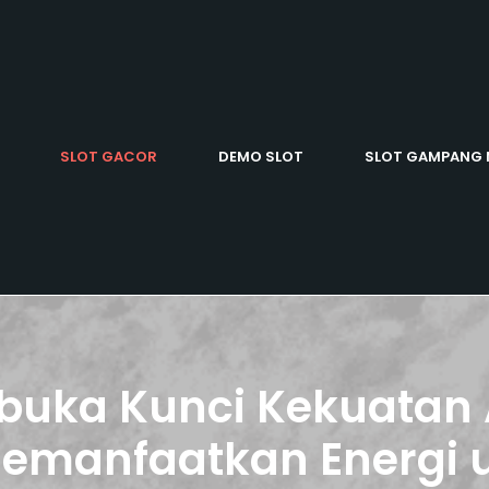
SLOT GACOR
DEMO SLOT
SLOT GAMPANG
uka Kunci Kekuatan 
Memanfaatkan Energi 