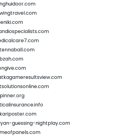
nghuidoor.com
owingtravel.com
neniki.com
andiospecialists.com
dicalcare7.com
tennaball.com
bzah.com
ngive.com
tkagameresultsview.com
tsolutionsonline.com
spinner.org
iticalinsurance.info
kariposter.com
lyan-guessing-nightplay.com
meofpanels.com