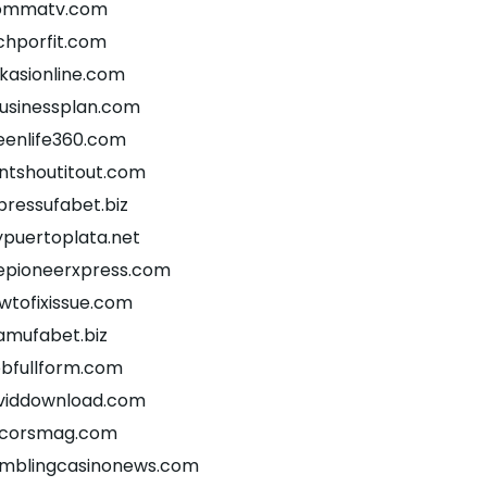
ommatv.com
chporfit.com
kasionline.com
usinessplan.com
eenlife360.com
ntshoutitout.com
pressufabet.biz
puertoplata.net
epioneerxpress.com
wtofixissue.com
amufabet.biz
bfullform.com
lviddownload.com
corsmag.com
mblingcasinonews.com