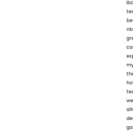
ib
te
be
nb
gr
ca
ex
my
th
ho
te
we
al
de
ga