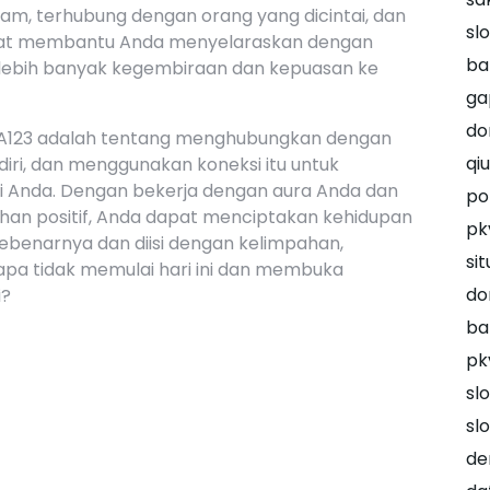
am, terhubung dengan orang yang dicintai, dan
slo
dapat membantu Anda menyelaraskan dengan
ba
 lebih banyak kegembiraan dan kepuasan ke
ga
do
A123 adalah tentang menghubungkan dengan
qiu
diri, dan menggunakan koneksi itu untuk
i Anda. Dengan bekerja dengan aura Anda dan
po
an positif, Anda dapat menciptakan kehidupan
pk
ebenarnya dan diisi dengan kelimpahan,
si
pa tidak memulai hari ini dan membuka
do
i?
ba
pk
slo
sl
de