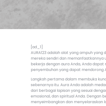
[ad_1]
AURA123 adalah alat yang ampuh yang 
mereka sendiri dan memanfaatkannya 
bekerja dengan aura Anda, Anda dapat
penyembuhan yang dapat mendorong An
Langkah pertama dalam membuka kunc
sebenarnya itu. Aura Anda adalah medan 
dari berbagai lapisan yang sesuai denga
emosional, dan spiritual Anda. Dengan 
menyeimbangkan dan menyelaraskan lap