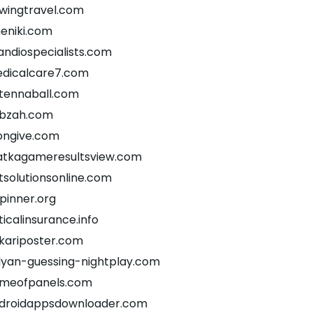
owingtravel.com
neniki.com
andiospecialists.com
dicalcare7.com
tennaball.com
bzah.com
ngive.com
tkagameresultsview.com
tsolutionsonline.com
spinner.org
iticalinsurance.info
kariposter.com
lyan-guessing-nightplay.com
meofpanels.com
droidappsdownloader.com