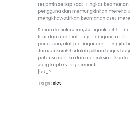
terjamin setiap saat. Tingkat keamanan
pengguna dan memungkinkan mereka u
mengkhawatirkan keamanan aset mere
Secara keseluruhan, Juragankoin99 ada
fitur dan manfaat bagi pedagang mata
pengguna, alat perdagangan canggih, bi
Juragankoin99 adalah pilihan bagus ba
potensi mereka dan memaksimalkan ke
uang kripto yang menarik.
[ad_2]
Tags:
slot