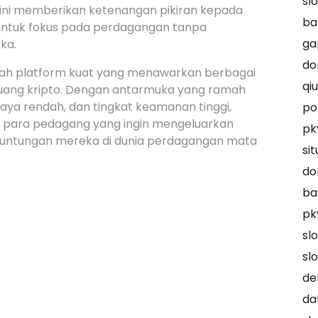
slo
 ini memberikan ketenangan pikiran kepada
ba
ntuk fokus pada perdagangan tanpa
ga
ka.
do
lah platform kuat yang menawarkan berbagai
qiu
 uang kripto. Dengan antarmuka yang ramah
aya rendah, dan tingkat keamanan tinggi,
po
gi para pedagang yang ingin mengeluarkan
pk
untungan mereka di dunia perdagangan mata
si
do
ba
pk
slo
sl
de
da