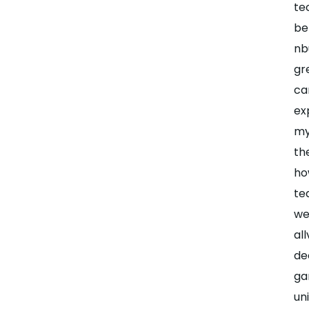
te
be
nb
gr
ca
ex
my
th
ho
te
we
al
de
ga
un