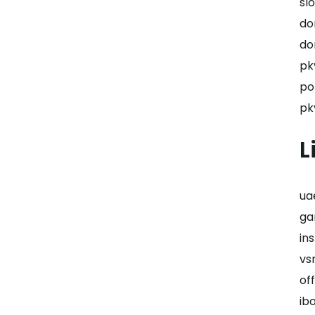
sl
do
do
pk
po
pk
L
ua
ga
ins
vs
of
ib