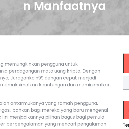
n Manfaatnya
ang memungkinkan pengguna untuk
nia perdagangan mata uang kripto. Dengan
atnya, Juragankoin99 dengan cepat menjadi
gin memaksimalkan keuntungan dan meminimalkan
adalah antarmukanya yang ramah pengguna.
vigasi, bahkan bagi mereka yang baru mengenal
l ini menjadikannya pilihan bagus bagi pemula
 trader berpengalaman yang mencari pengalaman
Te