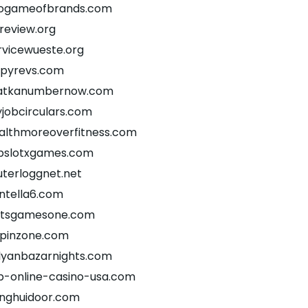
ogameofbrands.com
review.org
rvicewueste.org
ppyrevs.com
tkanumbernow.com
jobcirculars.com
althmoreoverfitness.com
pslotxgames.com
uterloggnet.net
ntella6.com
otsgamesone.com
spinzone.com
lyanbazarnights.com
p-online-casino-usa.com
nghuidoor.com