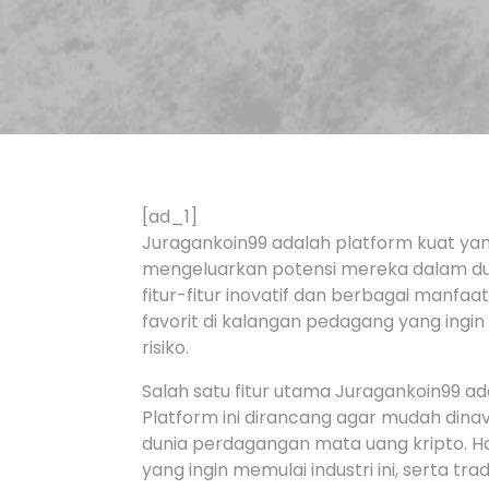
[ad_1]
Juragankoin99 adalah platform kuat y
mengeluarkan potensi mereka dalam du
fitur-fitur inovatif dan berbagai manfa
favorit di kalangan pedagang yang in
risiko.
Salah satu fitur utama Juragankoin99 
Platform ini dirancang agar mudah dina
dunia perdagangan mata uang kripto. Ha
yang ingin memulai industri ini, serta