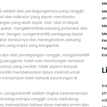
Me
n99 adalah alat perdagangannya yang canggih.
Me
lat dan indikator yang dapat membantu
un
n yang lebih tepat. Alat-alat ini dapat
Me
sar, mengidentifikasi peluang potensial, dan
at. Dengan Juragankoin99, pedagang dapat
Me
at berikutnya dan meningkatkan peluang
Ke
a uang kripto yang bergejolak.
Pe
 dan alat perdagangan canggih, Juragankoin99
Ko
i pengguna. Salah satu keuntungan terbesar
anya yang rendah. Tidak seperti banyak
L
nkoin99 membebankan biaya minimal untuk
menyimpan lebih banyak keuntungan di
lin
pk
n Juragankoin99 adalah tingkat keamanannya
eknologi enkripsi canggih untuk melindungi
sa
guna, memastikan bahwa dana mereka aman dan