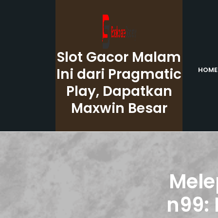
Skip
to
content
Slot Gacor Malam
Ini dari Pragmatic
HOME
Play, Dapatkan
Maxwin Besar
Mele
n99: 