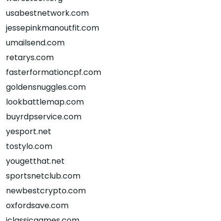
usabestnetwork.com
jessepinkmanoutfit.com
umailsend.com
retarys.com
fasterformationcpf.com
goldensnuggles.com
lookbattlemap.com
buyrdpservice.com
yesport.net
tostylo.com
yougetthat.net
sportsnetclub.com
newbestcrypto.com
oxfordsave.com
iclassicgames.com