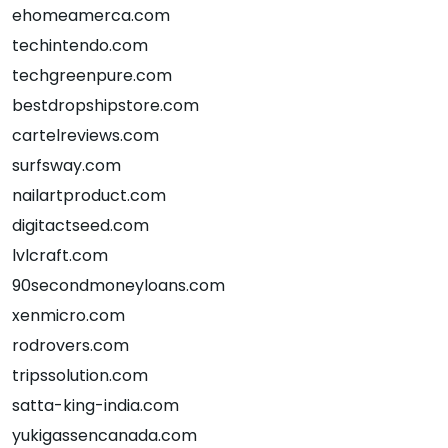
ehomeamerca.com
techintendo.com
techgreenpure.com
bestdropshipstore.com
cartelreviews.com
surfsway.com
nailartproduct.com
digitactseed.com
lvlcraft.com
90secondmoneyloans.com
xenmicro.com
rodrovers.com
tripssolution.com
satta-king-india.com
yukigassencanada.com