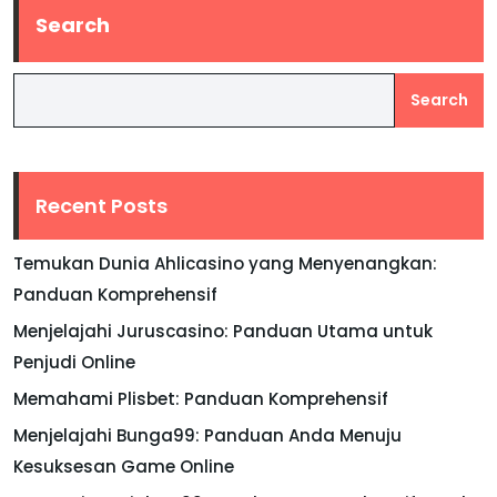
Search
Search
Recent Posts
Temukan Dunia Ahlicasino yang Menyenangkan:
Panduan Komprehensif
Menjelajahi Juruscasino: Panduan Utama untuk
Penjudi Online
Memahami Plisbet: Panduan Komprehensif
Menjelajahi Bunga99: Panduan Anda Menuju
Kesuksesan Game Online