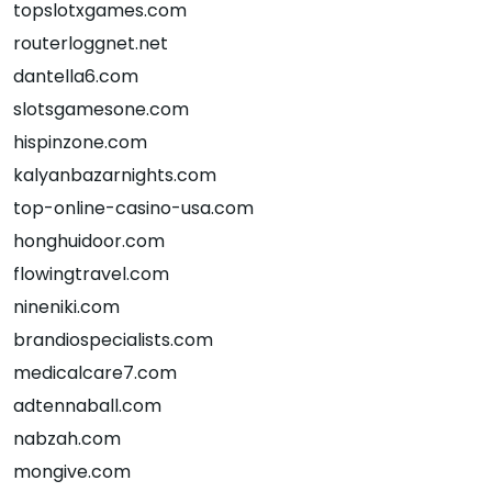
topslotxgames.com
routerloggnet.net
dantella6.com
slotsgamesone.com
hispinzone.com
kalyanbazarnights.com
top-online-casino-usa.com
honghuidoor.com
flowingtravel.com
nineniki.com
brandiospecialists.com
medicalcare7.com
adtennaball.com
nabzah.com
mongive.com