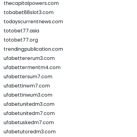
thecapitalpowers.com
tobabet88slot3.com
todayscurrentnews.com
totobet77.asia
totobet77.org
trendingpublication.com
ufabettererum3.com
ufabettermentm4.com
ufabettersum7.com
ufabettinwm7.com
ufabettinwum3.com
ufabetunitedm3.com
ufabetunitedm7.com
ufabetuskedm7.com
ufabetutoredm3.com