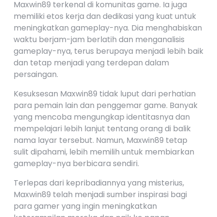
Maxwin89 terkenal di komunitas game. Ia juga
memiliki etos kerja dan dedikasi yang kuat untuk
meningkatkan gameplay-nya. Dia menghabiskan
waktu berjam-jam berlatih dan menganalisis
gameplay-nya, terus berupaya menjadi lebih baik
dan tetap menjadi yang terdepan dalam
persaingan.
Kesuksesan Maxwin89 tidak luput dari perhatian
para pemain lain dan penggemar game. Banyak
yang mencoba mengungkap identitasnya dan
mempelajari lebih lanjut tentang orang di balik
nama layar tersebut. Namun, Maxwin89 tetap
sulit dipahami, lebih memilih untuk membiarkan
gameplay-nya berbicara sendiri.
Terlepas dari kepribadiannya yang misterius,
Maxwin89 telah menjadi sumber inspirasi bagi
para gamer yang ingin meningkatkan