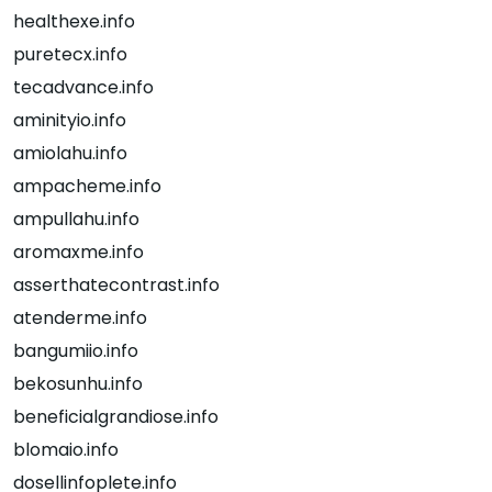
healthexe.info
puretecx.info
tecadvance.info
aminityio.info
amiolahu.info
ampacheme.info
ampullahu.info
aromaxme.info
asserthatecontrast.info
atenderme.info
bangumiio.info
bekosunhu.info
beneficialgrandiose.info
blomaio.info
dosellinfoplete.info