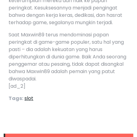
keterampilan mereka dan naik ke papan
peringkat. Kesuksesannya menjadi pengingat
bahwa dengan kerja keras, dedikasi, dan hasrat
terhadap game, segalanya mungkin terjadi.
Saat Maxwin89 terus mendominasi papan
peringkat di game-game populer, satu hal yang
pasti – dia adalah kekuatan yang harus
diperhitungkan di dunia game. Baik Anda seorang
penggemar atau pesaing, tidak dapat disangkal
bahwa Maxwin89 adalah pemain yang patut
diwaspadai.
[ad_2]
Tags:
slot