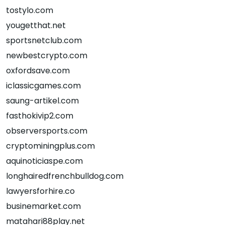
tostylo.com
yougetthat.net
sportsnetclub.com
newbestcrypto.com
oxfordsave.com
iclassicgames.com
saung-artikel.com
fasthokivip2.com
observersports.com
cryptominingplus.com
aquinoticiaspe.com
longhairedfrenchbulldog.com
lawyersforhire.co
businemarket.com
matahari88play.net