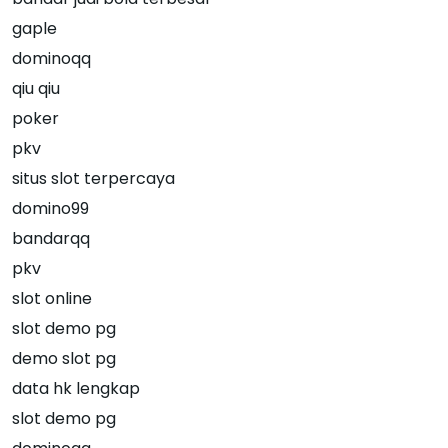
gaple
dominoqq
qiu qiu
poker
pkv
situs slot terpercaya
domino99
bandarqq
pkv
slot online
slot demo pg
demo slot pg
data hk lengkap
slot demo pg