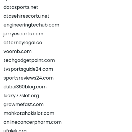
datasports.net
atasehirescortu.net
engineeringtechub.com
jerryescorts.com
attorneylegal.co
voomb.com
techgadgetpoint.com
tvsportsguide24.com
sportsreviews24.com
dubai360blog.com
lucky77slot.org
growmefast.com
mahkotahokislot.com
onlinecancerpharm.com
ufalek.org