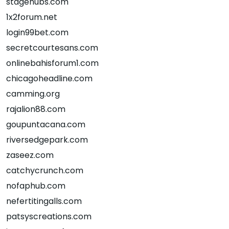
stagehubs.com
1x2forum.net
login99bet.com
secretcourtesans.com
onlinebahisforum1.com
chicagoheadline.com
camming.org
rajalion88.com
goupuntacana.com
riversedgepark.com
zaseez.com
catchycrunch.com
nofaphub.com
nefertitingalls.com
patsyscreations.com