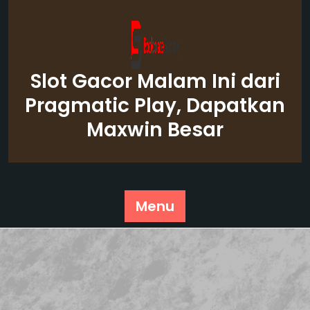
Skip
to
content
Slot Gacor Malam Ini dari
Pragmatic Play, Dapatkan
Maxwin Besar
Menu