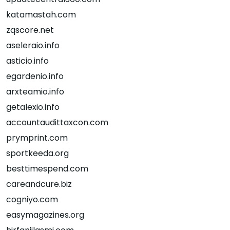
katamastah.com
zqscore.net
aseleraio.info
asticio.info
egardenio.info
arxteamio.info
getalexio.info
accountaudittaxcon.com
prymprint.com
sportkeeda.org
besttimespend.com
careandcure.biz
cogniyo.com
easymagazines.org