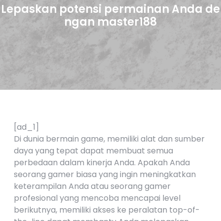
Lepaskan potensi permainan Anda de
ngan master188
[ad_1]
Di dunia bermain game, memiliki alat dan sumber
daya yang tepat dapat membuat semua
perbedaan dalam kinerja Anda. Apakah Anda
seorang gamer biasa yang ingin meningkatkan
keterampilan Anda atau seorang gamer
profesional yang mencoba mencapai level
berikutnya, memiliki akses ke peralatan top-of-