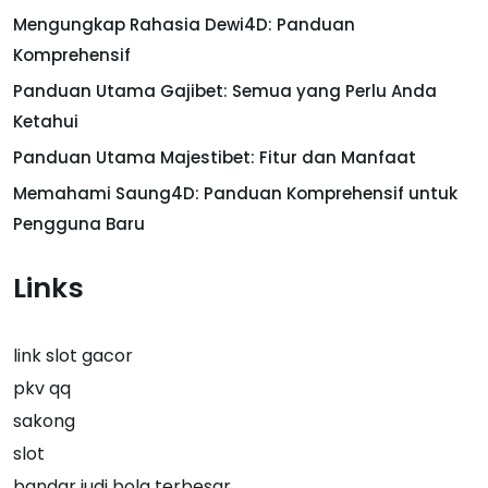
Mengungkap Rahasia Dewi4D: Panduan
Komprehensif
Panduan Utama Gajibet: Semua yang Perlu Anda
Ketahui
Panduan Utama Majestibet: Fitur dan Manfaat
Memahami Saung4D: Panduan Komprehensif untuk
Pengguna Baru
Links
link slot gacor
pkv qq
sakong
slot
bandar judi bola terbesar