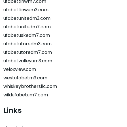
ufabettinwm7.com
ufabettinwum3.com
ufabetunitedm3.com
ufabetunitedm7.com
ufabetuskedm7.com
ufabetutoredm3.com
ufabetutoredm7.com
ufabetvalleyum3.com
veloxview.com
westufabetm3.com
whiskeybrothersllc.com
wildufabetum7.com
Links