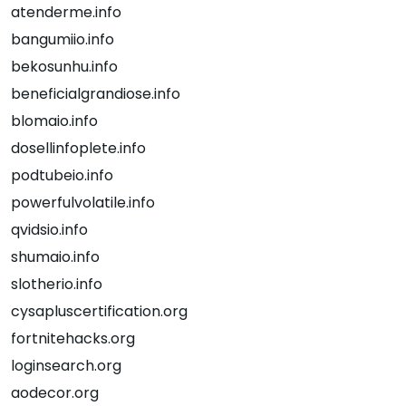
atenderme.info
bangumiio.info
bekosunhu.info
beneficialgrandiose.info
blomaio.info
dosellinfoplete.info
podtubeio.info
powerfulvolatile.info
qvidsio.info
shumaio.info
slotherio.info
cysapluscertification.org
fortnitehacks.org
loginsearch.org
aodecor.org