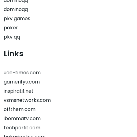
dominoqq
dominoqq
pkv games
poker
pkv qq
Links
uae-times.com
gamerifys.com
inspiratif.net
vsmsnetworks.com
offthem.com
ibommatv.com
techporfit.com
bekasionline.com