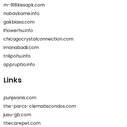
m-918kissapk.com
nabavkame.info
gakbiasa.com
iflowerhu.info
chicagocrystalconnection.com
imanabadii.com
trilipohu.info
appruptio.info
Links
punjwanis.com
the-parcs-clematiscondos.com
jusu-gb.com
thecarepet.com