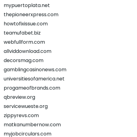
mypuertoplata.net
thepioneerxpress.com
howtofixissue.com
teamufabet.biz
webfullform.com
allviddownload.com
decorsmag.com
gamblingcasinonews.com
universitiesofamerica.net
progameofbrands.com
qbreview.org
servicewueste.org
zippyrevs.com
matkanumbernow.com
myjobcirculars.com