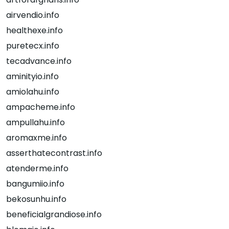
airvendio.info
healthexe.info
puretecx.info
tecadvance.info
aminityio.info
amiolahu.info
ampacheme.info
ampullahu.info
aromaxme.info
asserthatecontrast.info
atenderme.info
bangumiio.info
bekosunhu.info
beneficialgrandiose.info