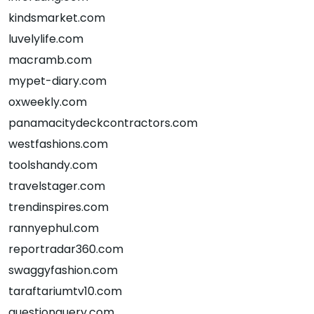
kindsmarket.com
luvelylife.com
macramb.com
mypet-diary.com
oxweekly.com
panamacitydeckcontractors.com
westfashions.com
toolshandy.com
travelstager.com
trendinspires.com
rannyephul.com
reportradar360.com
swaggyfashion.com
taraftariumtv10.com
questionquery.com