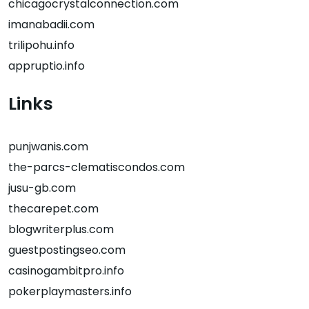
chicagocrystalconnection.com
imanabadii.com
trilipohu.info
appruptio.info
Links
punjwanis.com
the-parcs-clematiscondos.com
jusu-gb.com
thecarepet.com
blogwriterplus.com
guestpostingseo.com
casinogambitpro.info
pokerplaymasters.info