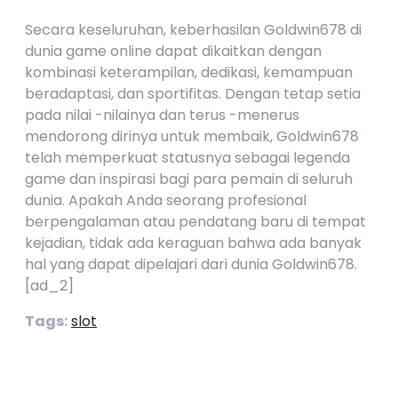
Secara keseluruhan, keberhasilan Goldwin678 di
dunia game online dapat dikaitkan dengan
kombinasi keterampilan, dedikasi, kemampuan
beradaptasi, dan sportifitas. Dengan tetap setia
pada nilai -nilainya dan terus -menerus
mendorong dirinya untuk membaik, Goldwin678
telah memperkuat statusnya sebagai legenda
game dan inspirasi bagi para pemain di seluruh
dunia. Apakah Anda seorang profesional
berpengalaman atau pendatang baru di tempat
kejadian, tidak ada keraguan bahwa ada banyak
hal yang dapat dipelajari dari dunia Goldwin678.
[ad_2]
Tags:
slot