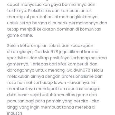
cepat menyesuaikan gaya bermainnya dan
taktiknya. Fleksibilitas dan kemauan untuk
merangkul perubahan ini memungkinkannya
untuk tetap berada di puncak permainannya dan
tetap menjadi kekuatan dominan di komunitas
game online.
Selain keterampilan teknis dan kecakapan
strategisnya, Goldwin678 juga dikenal karena
sportivitas dan sikap positifnya terhadap sesama
gamernya. Terlepas dari sifat kompetitif dan
dorongannya untuk menang, Goldwin678 selalu
melakukan dirinya dengan profesionalisme dan
rasa hormat terhadap lawan -lawannya. Ini
membuatnya mendapatkan reputasi sebagai
duta besar sejati untuk komunitas game dan
panutan bagi para pemain yang bercita -cita
tinggi yang ingin membuat tanda mereka di
industri.