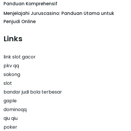
Panduan Komprehensif
Menjelajahi Juruscasino: Panduan Utama untuk
Penjudi Online
Links
link slot gacor
pkv qq
sakong
slot
bandar judi bola terbesar
gaple
dominoqq
qiu qiu
poker