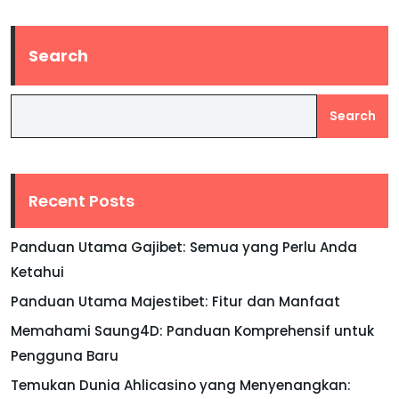
Search
Search
Recent Posts
Panduan Utama Gajibet: Semua yang Perlu Anda
Ketahui
Panduan Utama Majestibet: Fitur dan Manfaat
Memahami Saung4D: Panduan Komprehensif untuk
Pengguna Baru
Temukan Dunia Ahlicasino yang Menyenangkan: