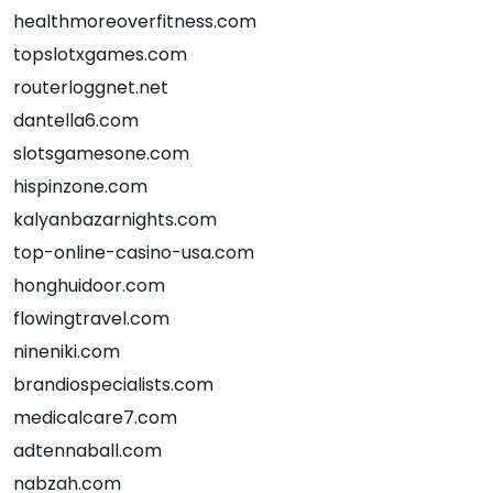
healthmoreoverfitness.com
topslotxgames.com
routerloggnet.net
dantella6.com
slotsgamesone.com
hispinzone.com
kalyanbazarnights.com
top-online-casino-usa.com
honghuidoor.com
flowingtravel.com
nineniki.com
brandiospecialists.com
medicalcare7.com
adtennaball.com
nabzah.com