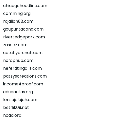
chicagoheadline.com
camming.org
rajalion88.com
goupuntacana.com
riversedgepark.com
zaseez.com
catchycrunch.com
nofaphub.com
nefertitingalls.com
patsyscreations.com
income4proof.com
educaritas.org
lensajelajah.com
betflik09.net
ncaq.org