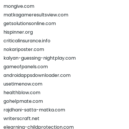
mongive.com
matkagameresultsview.com
getsolutionsonline.com
hispinner.org
criticalinsurance.info
nokariposter.com
kalyan-guessing-nightplay.com
gameofpanels.com
androidappsdownloader.com
usetimenow.com
healthblow.com
gohelpmate.com
rajdhani-satta-matka.com
writerscraft.net
elearning-childprotection.com