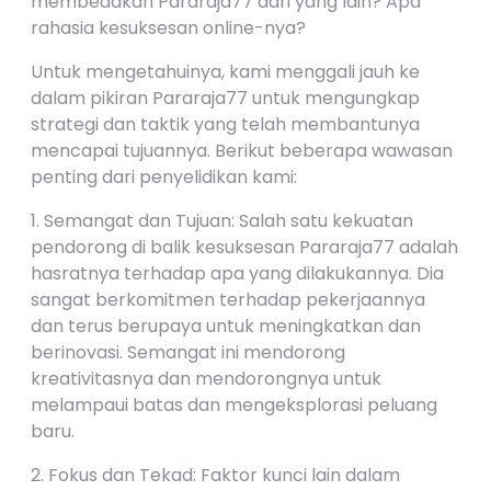
membedakan Pararaja77 dari yang lain? Apa
rahasia kesuksesan online-nya?
Untuk mengetahuinya, kami menggali jauh ke
dalam pikiran Pararaja77 untuk mengungkap
strategi dan taktik yang telah membantunya
mencapai tujuannya. Berikut beberapa wawasan
penting dari penyelidikan kami:
1. Semangat dan Tujuan: Salah satu kekuatan
pendorong di balik kesuksesan Pararaja77 adalah
hasratnya terhadap apa yang dilakukannya. Dia
sangat berkomitmen terhadap pekerjaannya
dan terus berupaya untuk meningkatkan dan
berinovasi. Semangat ini mendorong
kreativitasnya dan mendorongnya untuk
melampaui batas dan mengeksplorasi peluang
baru.
2. Fokus dan Tekad: Faktor kunci lain dalam