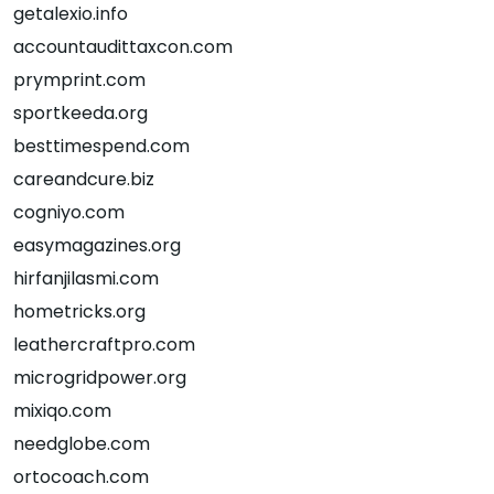
getalexio.info
accountaudittaxcon.com
prymprint.com
sportkeeda.org
besttimespend.com
careandcure.biz
cogniyo.com
easymagazines.org
hirfanjilasmi.com
hometricks.org
leathercraftpro.com
microgridpower.org
mixiqo.com
needglobe.com
ortocoach.com