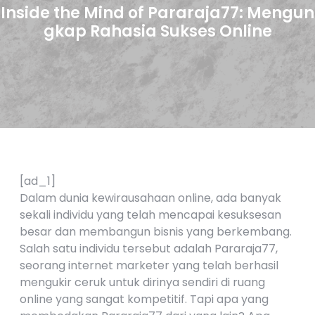
Inside the Mind of Pararaja77: Mengun
gkap Rahasia Sukses Online
[ad_1]
Dalam dunia kewirausahaan online, ada banyak
sekali individu yang telah mencapai kesuksesan
besar dan membangun bisnis yang berkembang.
Salah satu individu tersebut adalah Pararaja77,
seorang internet marketer yang telah berhasil
mengukir ceruk untuk dirinya sendiri di ruang
online yang sangat kompetitif. Tapi apa yang