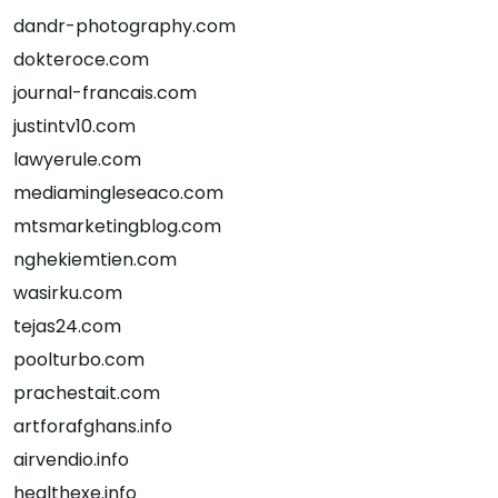
dandr-photography.com
dokteroce.com
journal-francais.com
justintv10.com
lawyerule.com
mediamingleseaco.com
mtsmarketingblog.com
nghekiemtien.com
wasirku.com
tejas24.com
poolturbo.com
prachestait.com
artforafghans.info
airvendio.info
healthexe.info