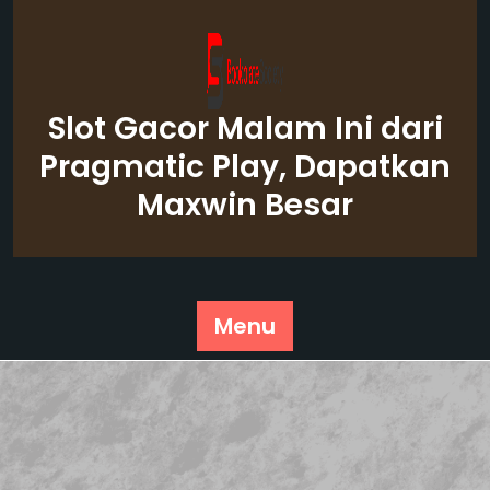
Skip
to
content
Slot Gacor Malam Ini dari
Pragmatic Play, Dapatkan
Maxwin Besar
Menu