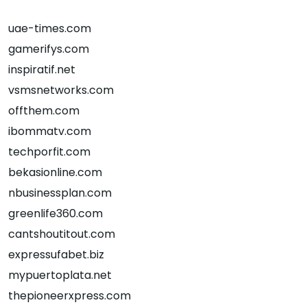
uae-times.com
gamerifys.com
inspiratif.net
vsmsnetworks.com
offthem.com
ibommatv.com
techporfit.com
bekasionline.com
nbusinessplan.com
greenlife360.com
cantshoutitout.com
expressufabet.biz
mypuertoplata.net
thepioneerxpress.com