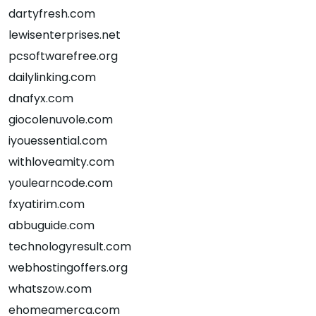
dartyfresh.com
lewisenterprises.net
pcsoftwarefree.org
dailylinking.com
dnafyx.com
giocolenuvole.com
iyouessential.com
withloveamity.com
youlearncode.com
fxyatirim.com
abbuguide.com
technologyresult.com
webhostingoffers.org
whatszow.com
ehomeamerca.com