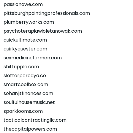
passionawe.com
pittsburghpaintingprofessionals.com
plumberryworks.com
psychoterapiawioletanowak.com
quickultimate.com
quirkyquester.com
sexmedicineformen.com
shiftripple.com
slotterpercaya.co
smartcoolbox.com
sohanjitfinances.com
soulfulhousemusic.net
sparklooms.com
tacticalcontractingllc.com
thecapitalpowers.com