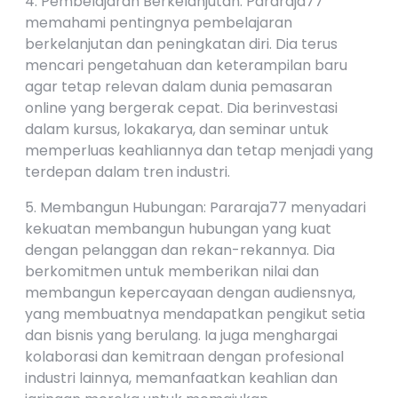
4. Pembelajaran Berkelanjutan: Pararaja77
memahami pentingnya pembelajaran
berkelanjutan dan peningkatan diri. Dia terus
mencari pengetahuan dan keterampilan baru
agar tetap relevan dalam dunia pemasaran
online yang bergerak cepat. Dia berinvestasi
dalam kursus, lokakarya, dan seminar untuk
memperluas keahliannya dan tetap menjadi yang
terdepan dalam tren industri.
5. Membangun Hubungan: Pararaja77 menyadari
kekuatan membangun hubungan yang kuat
dengan pelanggan dan rekan-rekannya. Dia
berkomitmen untuk memberikan nilai dan
membangun kepercayaan dengan audiensnya,
yang membuatnya mendapatkan pengikut setia
dan bisnis yang berulang. Ia juga menghargai
kolaborasi dan kemitraan dengan profesional
industri lainnya, memanfaatkan keahlian dan