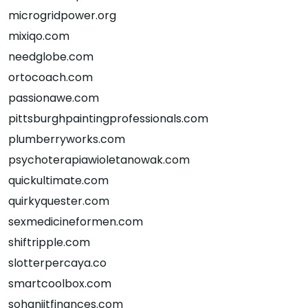
microgridpower.org
mixiqo.com
needglobe.com
ortocoach.com
passionawe.com
pittsburghpaintingprofessionals.com
plumberryworks.com
psychoterapiawioletanowak.com
quickultimate.com
quirkyquester.com
sexmedicineformen.com
shiftripple.com
slotterpercaya.co
smartcoolbox.com
sohanjitfinances.com