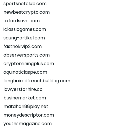
sportsnetclub.com
newbestcrypto.com
oxfordsave.com
iclassicgames.com
saung-artikel.com
fasthokivip2.com
observersports.com
cryptominingplus.com
aquinoticiaspe.com
longhairedfrenchbulldog.com
lawyersforhire.co
businemarket.com
matahari88play.net
moneydescriptor.com
youthsmagazine.com