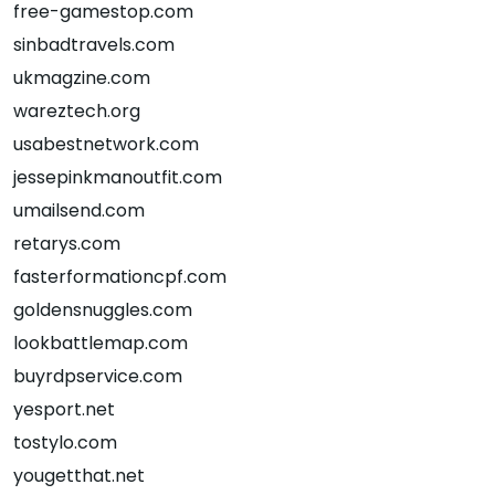
free-gamestop.com
sinbadtravels.com
ukmagzine.com
wareztech.org
usabestnetwork.com
jessepinkmanoutfit.com
umailsend.com
retarys.com
fasterformationcpf.com
goldensnuggles.com
lookbattlemap.com
buyrdpservice.com
yesport.net
tostylo.com
yougetthat.net