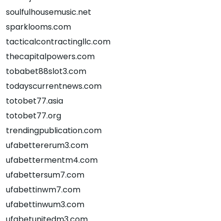
soulfulhousemusic.net
sparklooms.com
tacticalcontractingllc.com
thecapitalpowers.com
tobabet88slot3.com
todayscurrentnews.com
totobet77.asia
totobet77.org
trendingpublication.com
ufabettererum3.com
ufabettermentm4.com
ufabettersum7.com
ufabettinwm7.com
ufabettinwum3.com
ufabetunitedm3.com