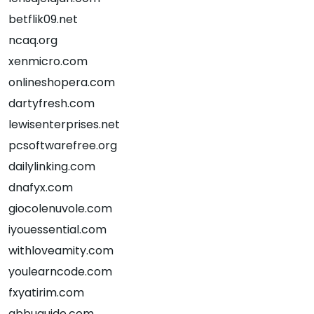
betflik09.net
ncaq.org
xenmicro.com
onlineshopera.com
dartyfresh.com
lewisenterprises.net
pcsoftwarefree.org
dailylinking.com
dnafyx.com
giocolenuvole.com
iyouessential.com
withloveamity.com
youlearncode.com
fxyatirim.com
abbuguide.com