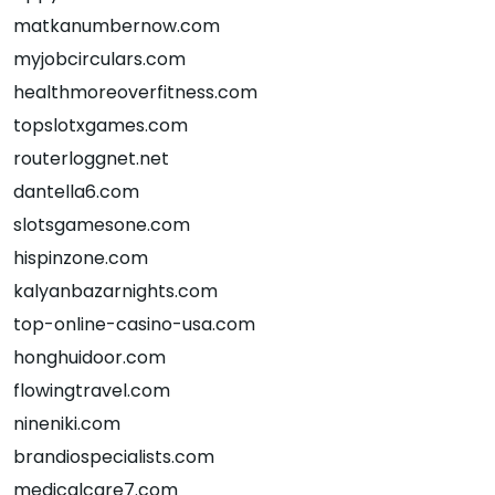
matkanumbernow.com
myjobcirculars.com
healthmoreoverfitness.com
topslotxgames.com
routerloggnet.net
dantella6.com
slotsgamesone.com
hispinzone.com
kalyanbazarnights.com
top-online-casino-usa.com
honghuidoor.com
flowingtravel.com
nineniki.com
brandiospecialists.com
medicalcare7.com