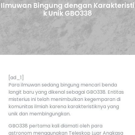
Ilmuwan Bingung dengan Karakteristi
k Unik GBO338
[ad_1]
Para ilmuwan sedang bingung mencari benda
langit baru yang dikenal sebagai GBO338. Entitas
misterius ini telah menimbulkan kegemparan di
komunitas ilmiah karena karakteristiknya yang
unik dan membingungkan.
GBO338 pertama kali diamati oleh para
astronom menggunakan Teleskop Luar Angkasa