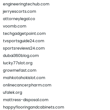
engineeringtechub.com
jerryescorts.com
attorneylegal.co
voomb.com
techgadgetpoint.com
tvsportsguide24.com
sportsreviews24.com
dubai360blog.com
lucky77slot.org
growmefast.com
mahkotahokislot.com
onlinecancerpharm.com
ufalek.org
mattress-disposal.com
happyflooringandcabinets.com