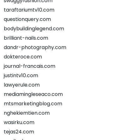
swaggyfashion.com
taraftariumtv10.com
questionquery.com
bodybuildinglegend.com
brilliant-nails.com
dandr-photography.com
dokteroce.com
journal-francais.com
justintv10.com
lawyerule.com
mediamingleseaco.com
mtsmarketingblog.com
nghekiemtien.com
wasirku.com
tejas24.com