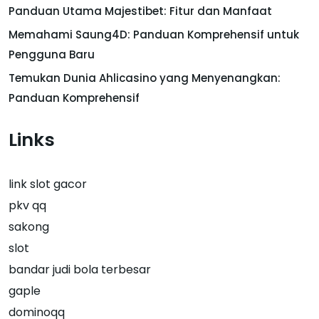
Panduan Utama Majestibet: Fitur dan Manfaat
Memahami Saung4D: Panduan Komprehensif untuk
Pengguna Baru
Temukan Dunia Ahlicasino yang Menyenangkan:
Panduan Komprehensif
Links
link slot gacor
pkv qq
sakong
slot
bandar judi bola terbesar
gaple
dominoqq