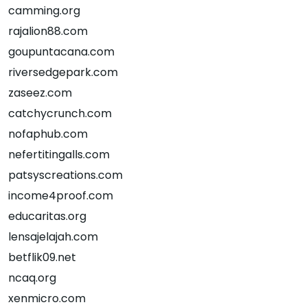
camming.org
rajalion88.com
goupuntacana.com
riversedgepark.com
zaseez.com
catchycrunch.com
nofaphub.com
nefertitingalls.com
patsyscreations.com
income4proof.com
educaritas.org
lensajelajah.com
betflik09.net
ncaq.org
xenmicro.com