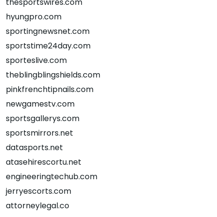
thesportswires.com
hyungpro.com
sportingnewsnet.com
sportstime24day.com
sporteslive.com
theblingblingshields.com
pinkfrenchtipnails.com
newgamestv.com
sportsgallerys.com
sportsmirrors.net
datasports.net
atasehirescortu.net
engineeringtechub.com
jerryescorts.com
attorneylegal.co