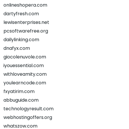
onlineshopera.com
dartyfresh.com
lewisenterprises.net
pcsoftwarefree.org
dailylinking.com
dnafyx.com
giocolenuvole.com
iyouessential.com
withloveamity.com
youlearncode.com
fxyatirim.com
abbuguide.com
technologyresult.com
webhostingoffers.org
whatszow.com