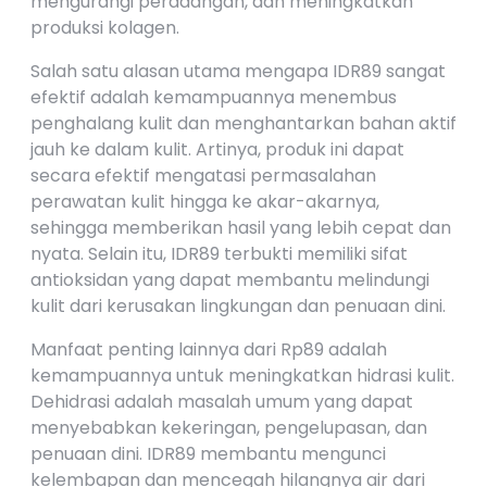
mengurangi peradangan, dan meningkatkan
produksi kolagen.
Salah satu alasan utama mengapa IDR89 sangat
efektif adalah kemampuannya menembus
penghalang kulit dan menghantarkan bahan aktif
jauh ke dalam kulit. Artinya, produk ini dapat
secara efektif mengatasi permasalahan
perawatan kulit hingga ke akar-akarnya,
sehingga memberikan hasil yang lebih cepat dan
nyata. Selain itu, IDR89 terbukti memiliki sifat
antioksidan yang dapat membantu melindungi
kulit dari kerusakan lingkungan dan penuaan dini.
Manfaat penting lainnya dari Rp89 adalah
kemampuannya untuk meningkatkan hidrasi kulit.
Dehidrasi adalah masalah umum yang dapat
menyebabkan kekeringan, pengelupasan, dan
penuaan dini. IDR89 membantu mengunci
kelembapan dan mencegah hilangnya air dari