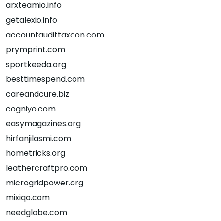
arxteamio.info
getalexio.info
accountaudittaxcon.com
prymprint.com
sportkeeda.org
besttimespend.com
careandcure.biz
cogniyo.com
easymagazines.org
hirfanjilasmi.com
hometricks.org
leathercraftpro.com
microgridpower.org
mixiqo.com
needglobe.com