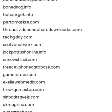
bahednog.info
bahenxgek.info
pertamaskre.com
threadsvideoandphotodownloader.com
techgiddy.com
usalivenetwork.com
jackpotrushonline.info
ucnewshindi.com
freecellphonedatabase.com
gamersrope.com
exellewebmedia.com
free-gamestop.com
sinbadtravels.com
ukmagzine.com