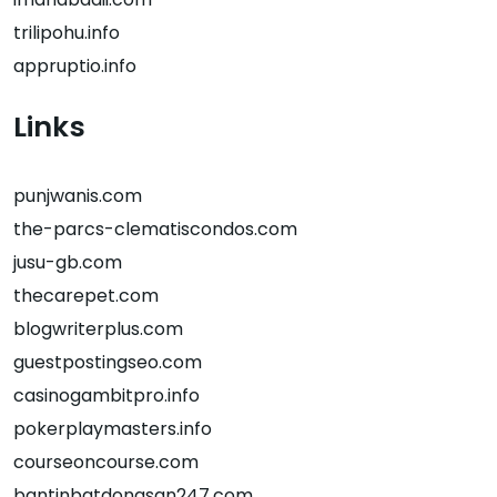
trilipohu.info
appruptio.info
Links
punjwanis.com
the-parcs-clematiscondos.com
jusu-gb.com
thecarepet.com
blogwriterplus.com
guestpostingseo.com
casinogambitpro.info
pokerplaymasters.info
courseoncourse.com
bantinbatdongsan247.com