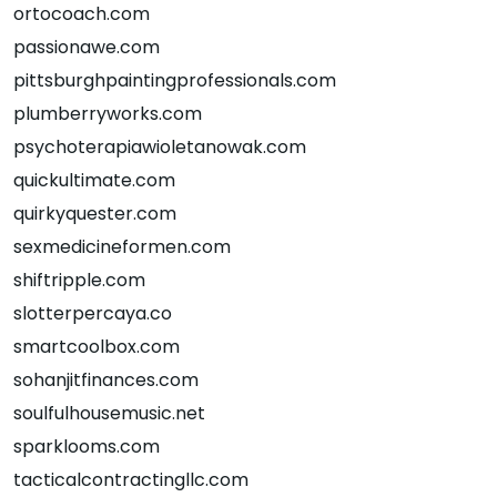
ortocoach.com
passionawe.com
pittsburghpaintingprofessionals.com
plumberryworks.com
psychoterapiawioletanowak.com
quickultimate.com
quirkyquester.com
sexmedicineformen.com
shiftripple.com
slotterpercaya.co
smartcoolbox.com
sohanjitfinances.com
soulfulhousemusic.net
sparklooms.com
tacticalcontractingllc.com