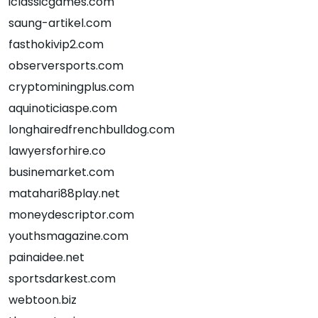
iclassicgames.com
saung-artikel.com
fasthokivip2.com
observersports.com
cryptominingplus.com
aquinoticiaspe.com
longhairedfrenchbulldog.com
lawyersforhire.co
businemarket.com
matahari88play.net
moneydescriptor.com
youthsmagazine.com
painaidee.net
sportsdarkest.com
webtoon.biz