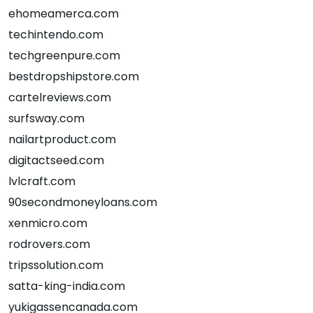
ehomeamerca.com
techintendo.com
techgreenpure.com
bestdropshipstore.com
cartelreviews.com
surfsway.com
nailartproduct.com
digitactseed.com
lvlcraft.com
90secondmoneyloans.com
xenmicro.com
rodrovers.com
tripssolution.com
satta-king-india.com
yukigassencanada.com