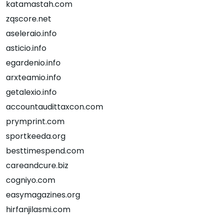
katamastah.com
zqscore.net
aseleraio.info
asticio.info
egardenio.info
arxteamio.info
getalexio.info
accountaudittaxcon.com
prymprint.com
sportkeeda.org
besttimespend.com
careandcure.biz
cogniyo.com
easymagazines.org
hirfanjilasmi.com