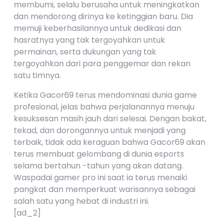
membumi, selalu berusaha untuk meningkatkan
dan mendorong dirinya ke ketinggian baru. Dia
memuji keberhasilannya untuk dedikasi dan
hasratnya yang tak tergoyahkan untuk
permainan, serta dukungan yang tak
tergoyahkan dari para penggemar dan rekan
satu timnya.
Ketika Gacor69 terus mendominasi dunia game
profesional, jelas bahwa perjalanannya menuju
kesuksesan masih jauh dari selesai. Dengan bakat,
tekad, dan dorongannya untuk menjadi yang
terbaik, tidak ada keraguan bahwa Gacor69 akan
terus membuat gelombang di dunia esports
selama bertahun -tahun yang akan datang.
Waspadai gamer pro ini saat ia terus menaiki
pangkat dan memperkuat warisannya sebagai
salah satu yang hebat di industri ini.
[ad_2]