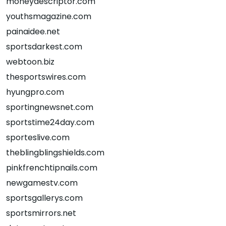
moneydescriptor.com
youthsmagazine.com
painaidee.net
sportsdarkest.com
webtoon.biz
thesportswires.com
hyungpro.com
sportingnewsnet.com
sportstime24day.com
sporteslive.com
theblingblingshields.com
pinkfrenchtipnails.com
newgamestv.com
sportsgallerys.com
sportsmirrors.net