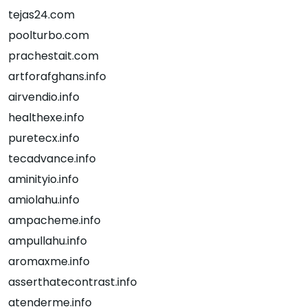
tejas24.com
poolturbo.com
prachestait.com
artforafghans.info
airvendio.info
healthexe.info
puretecx.info
tecadvance.info
aminityio.info
amiolahu.info
ampacheme.info
ampullahu.info
aromaxme.info
asserthatecontrast.info
atenderme.info