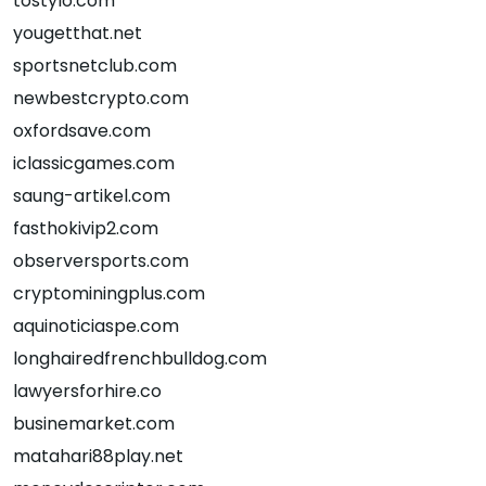
tostylo.com
yougetthat.net
sportsnetclub.com
newbestcrypto.com
oxfordsave.com
iclassicgames.com
saung-artikel.com
fasthokivip2.com
observersports.com
cryptominingplus.com
aquinoticiaspe.com
longhairedfrenchbulldog.com
lawyersforhire.co
businemarket.com
matahari88play.net