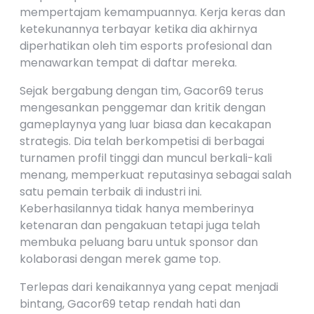
mempertajam kemampuannya. Kerja keras dan
ketekunannya terbayar ketika dia akhirnya
diperhatikan oleh tim esports profesional dan
menawarkan tempat di daftar mereka.
Sejak bergabung dengan tim, Gacor69 terus
mengesankan penggemar dan kritik dengan
gameplaynya yang luar biasa dan kecakapan
strategis. Dia telah berkompetisi di berbagai
turnamen profil tinggi dan muncul berkali-kali
menang, memperkuat reputasinya sebagai salah
satu pemain terbaik di industri ini.
Keberhasilannya tidak hanya memberinya
ketenaran dan pengakuan tetapi juga telah
membuka peluang baru untuk sponsor dan
kolaborasi dengan merek game top.
Terlepas dari kenaikannya yang cepat menjadi
bintang, Gacor69 tetap rendah hati dan