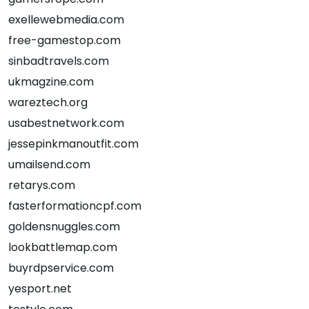
exellewebmedia.com
free-gamestop.com
sinbadtravels.com
ukmagzine.com
wareztech.org
usabestnetwork.com
jessepinkmanoutfit.com
umailsend.com
retarys.com
fasterformationcpf.com
goldensnuggles.com
lookbattlemap.com
buyrdpservice.com
yesport.net