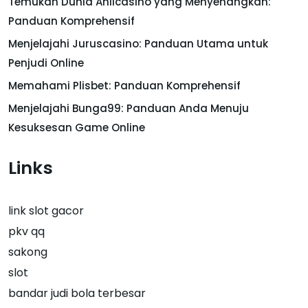
Temukan Dunia Ahlicasino yang Menyenangkan:
Panduan Komprehensif
Menjelajahi Juruscasino: Panduan Utama untuk
Penjudi Online
Memahami Plisbet: Panduan Komprehensif
Menjelajahi Bunga99: Panduan Anda Menuju
Kesuksesan Game Online
Links
link slot gacor
pkv qq
sakong
slot
bandar judi bola terbesar