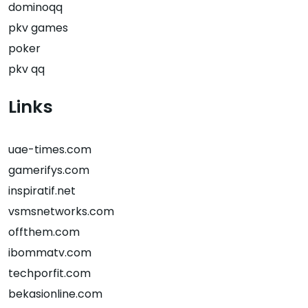
dominoqq
pkv games
poker
pkv qq
Links
uae-times.com
gamerifys.com
inspiratif.net
vsmsnetworks.com
offthem.com
ibommatv.com
techporfit.com
bekasionline.com