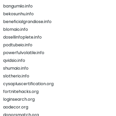
bangumiio.info
bekosunhu.info
beneficialgrandiose.info
blomaio.info
dosellinfoplete.info
podtubeio.info
powerfulvolatile.info
qvidsio.info
shumaio.info
slotherio.info
cysapluscertification.org
fortnitehacks.org
loginsearch.org
aodecor.org
donorsmatch.org