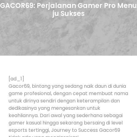
GACOR69: Perjalanan Gamer Pro Menu
ju Sukses
[ad_1]
Gacor69, bintang yang sedang naik daun di dunia
game profesional, dengan cepat membuat nama
untuk dirinya sendiri dengan keterampilan dan
dedikasinya yang mengesankan untuk
keahliannya. Dari awal yang sederhana sebagai
gamer kasual hingga sekarang bersaing di level
esports tertinggi, Journey to Success Gacor69