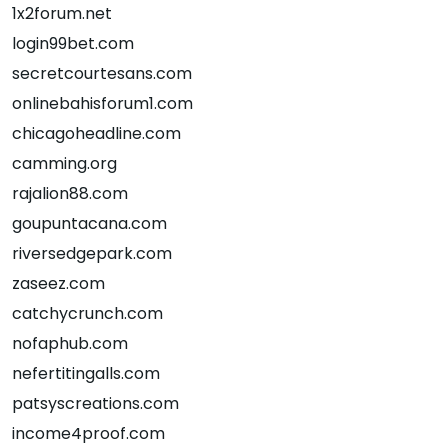
1x2forum.net
login99bet.com
secretcourtesans.com
onlinebahisforum1.com
chicagoheadline.com
camming.org
rajalion88.com
goupuntacana.com
riversedgepark.com
zaseez.com
catchycrunch.com
nofaphub.com
nefertitingalls.com
patsyscreations.com
income4proof.com