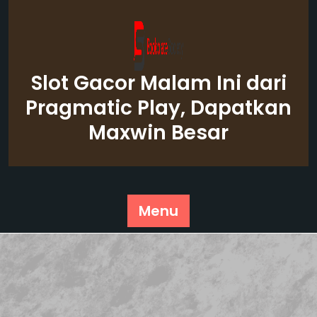
Skip
to
content
Slot Gacor Malam Ini dari
Pragmatic Play, Dapatkan
Maxwin Besar
Menu