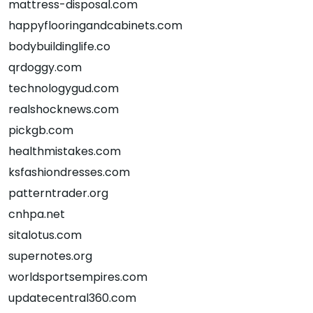
mattress-disposal.com
happyflooringandcabinets.com
bodybuildinglife.co
qrdoggy.com
technologygud.com
realshocknews.com
pickgb.com
healthmistakes.com
ksfashiondresses.com
patterntrader.org
cnhpa.net
sitalotus.com
supernotes.org
worldsportsempires.com
updatecentral360.com