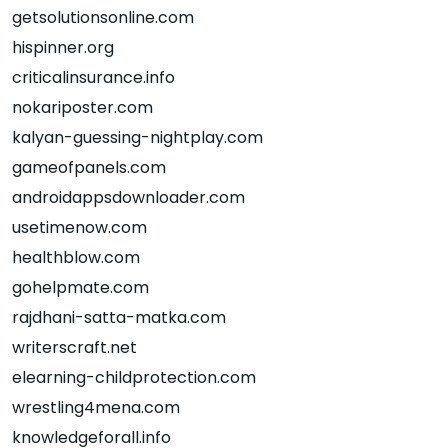
getsolutionsonline.com
hispinner.org
criticalinsurance.info
nokariposter.com
kalyan-guessing-nightplay.com
gameofpanels.com
androidappsdownloader.com
usetimenow.com
healthblow.com
gohelpmate.com
rajdhani-satta-matka.com
writerscraft.net
elearning-childprotection.com
wrestling4mena.com
knowledgeforall.info