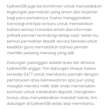
Epikwin138 juga berkomitmen untuk menyediakan
lingkungan permainan yang aman dan terjamin
bagi para pemainnya. Kasino menggunakan
teknologi enkripsi terbaru untuk memastikan
bahwa semua transaksi aman dan informasi
pribadi pemain terlindungi setiap saat. Selain itu,
semua permainan diaudit secara berkala untuk
keadilan guna memastikan bahwa pemain
memiliki peluang menang yang adil.
Dukungan pelanggan adalah area lain dimana
Epikwin138 unggul. Tim dukungan khusus kasino
tersedia 24/7 untuk membantu pemain dengan
pertanyaan atau kekhawatiran apa pun yang
mungkin mereka miliki. Baik Anda memerlukan
bantuan untuk melakukan deposit, mengklaim
bonus, atau menyelesaikan masalah teknis, tim
dukungan di Epikwin138 selalu siap membantu.