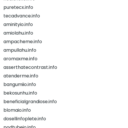
puretecx.info
tecadvance.info
aminityio.info
amiolahu.info
ampacheme.info
ampullahu.info
aromaxme.info
asserthatecontrast.info
atenderme.info
bangumiio.info
bekosunhu.info
beneficialgrandiose.info
blomaio.info
dosellinfoplete.info
podtubeio.info