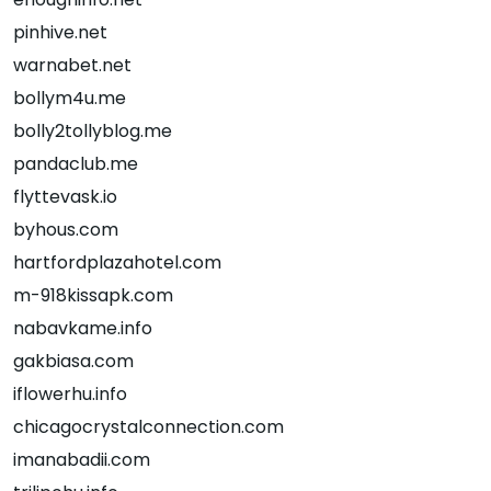
pinhive.net
warnabet.net
bollym4u.me
bolly2tollyblog.me
pandaclub.me
flyttevask.io
byhous.com
hartfordplazahotel.com
m-918kissapk.com
nabavkame.info
gakbiasa.com
iflowerhu.info
chicagocrystalconnection.com
imanabadii.com