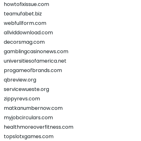
howtofixissue.com
teamufabet.biz
webfullform.com
allviddownload.com
decorsmag.com
gamblingcasinonews.com
universitiesofamerica.net
progameofbrands.com
qbreview.org
servicewueste.org
zippyrevs.com
matkanumbernow.com
myjobcirculars.com
healthmoreoverfitness.com
topslotxgames.com