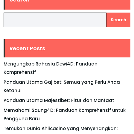
Search
Recent Posts
Mengungkap Rahasia Dewi4D: Panduan
Komprehensif
Panduan Utama Gajibet: Semua yang Perlu Anda
Ketahui
Panduan Utama Majestibet: Fitur dan Manfaat
Memahami Saung4D: Panduan Komprehensif untuk
Pengguna Baru
Temukan Dunia Ahlicasino yang Menyenangkan: