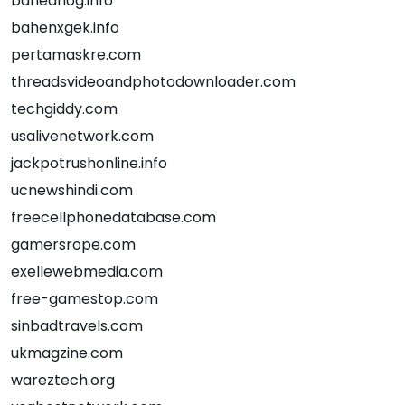
bahednog.info
bahenxgek.info
pertamaskre.com
threadsvideoandphotodownloader.com
techgiddy.com
usalivenetwork.com
jackpotrushonline.info
ucnewshindi.com
freecellphonedatabase.com
gamersrope.com
exellewebmedia.com
free-gamestop.com
sinbadtravels.com
ukmagzine.com
wareztech.org