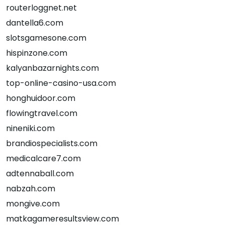
routerloggnet.net
dantella6.com
slotsgamesone.com
hispinzone.com
kalyanbazarnights.com
top-online-casino-usa.com
honghuidoor.com
flowingtravel.com
nineniki.com
brandiospecialists.com
medicalcare7.com
adtennaball.com
nabzah.com
mongive.com
matkagameresultsview.com