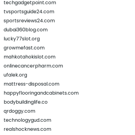
techgadgetpoint.com
tvsportsguide24.com
sportsreviews24.com
dubai360blog.com
lucky77slot.org
growmefast.com
mahkotahokislot.com
onlinecancerpharm.com
ufalek.org
mattress-disposal.com
happyflooringandcabinets.com
bodybuildinglife.co
qrdoggy.com
technologygud.com
realshocknews.com