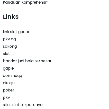
Panduan Komprehensif
Links
link slot gacor
pkv qq
sakong
slot
bandar judi bola terbesar
gaple
dominoqq
qiu qiu
poker
pkv
situs slot terpercaya