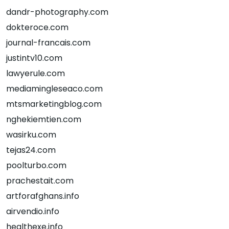
dandr-photography.com
dokteroce.com
journal-francais.com
justintv10.com
lawyerule.com
mediamingleseaco.com
mtsmarketingblog.com
nghekiemtien.com
wasirku.com
tejas24.com
poolturbo.com
prachestait.com
artforafghans.info
airvendio.info
healthexe.info