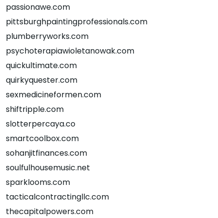
passionawe.com
pittsburghpaintingprofessionals.com
plumberryworks.com
psychoterapiawioletanowak.com
quickultimate.com
quirkyquester.com
sexmedicineformen.com
shiftripple.com
slotterpercaya.co
smartcoolbox.com
sohanjitfinances.com
soulfulhousemusic.net
sparklooms.com
tacticalcontractingllc.com
thecapitalpowers.com