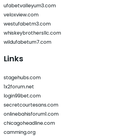
ufabetvalleyum3.com
veloxview.com
westufabetm3.com
whiskeybrothersllc.com
wildufabetum7.com
Links
stagehubs.com
1x2forum.net
login99bet.com
secretcourtesans.com
onlinebahisforum1.com
chicagoheadline.com
camming.org