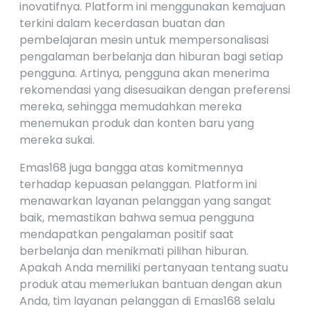
inovatifnya. Platform ini menggunakan kemajuan
terkini dalam kecerdasan buatan dan
pembelajaran mesin untuk mempersonalisasi
pengalaman berbelanja dan hiburan bagi setiap
pengguna. Artinya, pengguna akan menerima
rekomendasi yang disesuaikan dengan preferensi
mereka, sehingga memudahkan mereka
menemukan produk dan konten baru yang
mereka sukai.
Emas168 juga bangga atas komitmennya
terhadap kepuasan pelanggan. Platform ini
menawarkan layanan pelanggan yang sangat
baik, memastikan bahwa semua pengguna
mendapatkan pengalaman positif saat
berbelanja dan menikmati pilihan hiburan.
Apakah Anda memiliki pertanyaan tentang suatu
produk atau memerlukan bantuan dengan akun
Anda, tim layanan pelanggan di Emas168 selalu