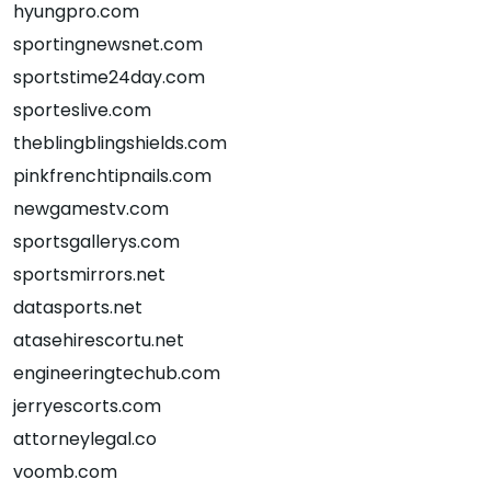
hyungpro.com
sportingnewsnet.com
sportstime24day.com
sporteslive.com
theblingblingshields.com
pinkfrenchtipnails.com
newgamestv.com
sportsgallerys.com
sportsmirrors.net
datasports.net
atasehirescortu.net
engineeringtechub.com
jerryescorts.com
attorneylegal.co
voomb.com