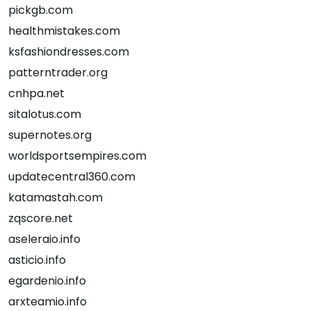
pickgb.com
healthmistakes.com
ksfashiondresses.com
patterntrader.org
cnhpa.net
sitalotus.com
supernotes.org
worldsportsempires.com
updatecentral360.com
katamastah.com
zqscore.net
aseleraio.info
asticio.info
egardenio.info
arxteamio.info