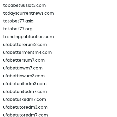
tobabet88slot3.com
todayscurrentnews.com
totobet77.asia
totobet77.org
trendingpublication.com
ufabettererum3.com
ufabettermentm4.com
ufabettersum7.com
ufabettinwm7.com
ufabettinwum3.com
ufabetunitedm3.com
ufabetunitedm7.com
ufabetuskedm7.com
ufabetutoredm3.com
ufabetutoredm7.com