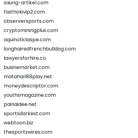
saung-artikel.com
fasthokivip2.com
observersports.com
cryptominingplus.com
aquinoticiaspe.com
longhairedfrenchbulldog.com
lawyersforhire.co
businemarket.com
matahari88play.net
moneydescriptor.com
youthsmagazine.com
painaidee.net
sportsdarkest.com
webtoon.biz
thesportswires.com