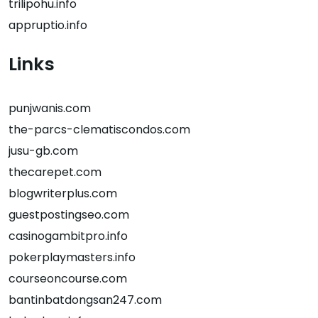
trilipohu.info
appruptio.info
Links
punjwanis.com
the-parcs-clematiscondos.com
jusu-gb.com
thecarepet.com
blogwriterplus.com
guestpostingseo.com
casinogambitpro.info
pokerplaymasters.info
courseoncourse.com
bantinbatdongsan247.com