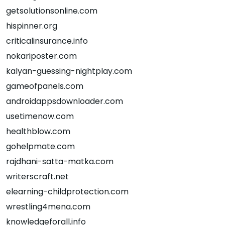
getsolutionsonline.com
hispinner.org
criticalinsurance.info
nokariposter.com
kalyan-guessing-nightplay.com
gameofpanels.com
androidappsdownloader.com
usetimenow.com
healthblow.com
gohelpmate.com
rajdhani-satta-matka.com
writerscraft.net
elearning-childprotection.com
wrestling4mena.com
knowledgeforall.info