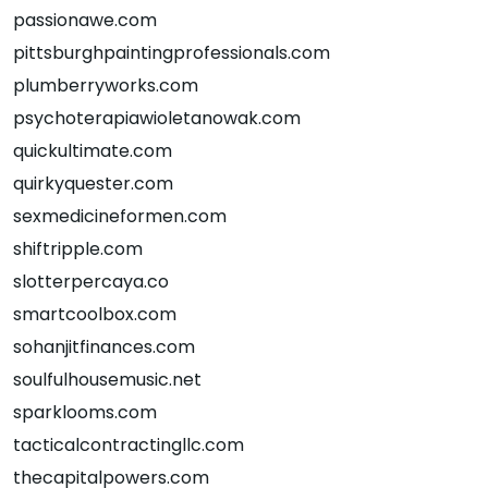
passionawe.com
pittsburghpaintingprofessionals.com
plumberryworks.com
psychoterapiawioletanowak.com
quickultimate.com
quirkyquester.com
sexmedicineformen.com
shiftripple.com
slotterpercaya.co
smartcoolbox.com
sohanjitfinances.com
soulfulhousemusic.net
sparklooms.com
tacticalcontractingllc.com
thecapitalpowers.com