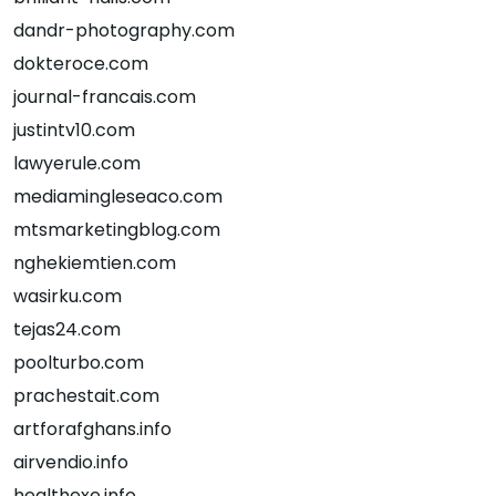
dandr-photography.com
dokteroce.com
journal-francais.com
justintv10.com
lawyerule.com
mediamingleseaco.com
mtsmarketingblog.com
nghekiemtien.com
wasirku.com
tejas24.com
poolturbo.com
prachestait.com
artforafghans.info
airvendio.info
healthexe.info