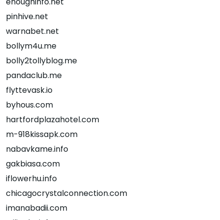
enoughinfo.net
pinhive.net
warnabet.net
bollym4u.me
bolly2tollyblog.me
pandaclub.me
flyttevask.io
byhous.com
hartfordplazahotel.com
m-918kissapk.com
nabavkame.info
gakbiasa.com
iflowerhu.info
chicagocrystalconnection.com
imanabadii.com