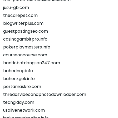
jusu-gb.com
thecarepet.com
blogwriterplus.com
guestpostingseo.com
casinogambitpro.info
pokerplaymasters.info
courseoncourse.com
bantinbatdongsan247.com
bahednog.info
bahenxgek.info
pertamaskre.com
threadsvideoandphotodownloader.com
techgiddy.com
usalivenetwork.com