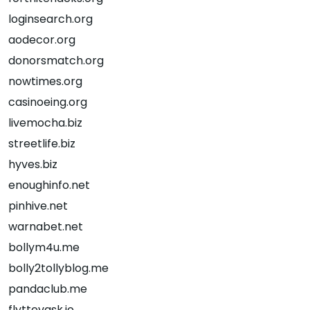
loginsearch.org
aodecor.org
donorsmatch.org
nowtimes.org
casinoeing.org
livemocha.biz
streetlife.biz
hyves.biz
enoughinfo.net
pinhive.net
warnabet.net
bollym4u.me
bolly2tollyblog.me
pandaclub.me
flyttevask.io