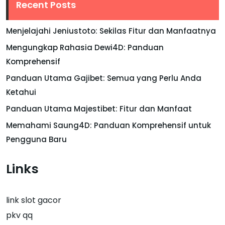
Recent Posts
Menjelajahi Jeniustoto: Sekilas Fitur dan Manfaatnya
Mengungkap Rahasia Dewi4D: Panduan
Komprehensif
Panduan Utama Gajibet: Semua yang Perlu Anda
Ketahui
Panduan Utama Majestibet: Fitur dan Manfaat
Memahami Saung4D: Panduan Komprehensif untuk
Pengguna Baru
Links
link slot gacor
pkv qq