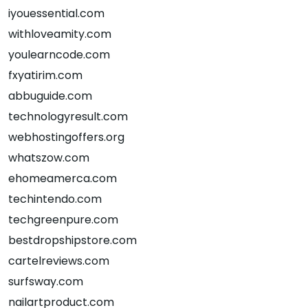
iyouessential.com
withloveamity.com
youlearncode.com
fxyatirim.com
abbuguide.com
technologyresult.com
webhostingoffers.org
whatszow.com
ehomeamerca.com
techintendo.com
techgreenpure.com
bestdropshipstore.com
cartelreviews.com
surfsway.com
nailartproduct.com