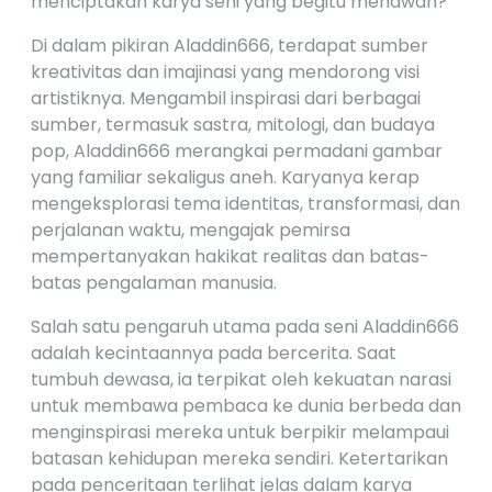
menciptakan karya seni yang begitu menawan?
Di dalam pikiran Aladdin666, terdapat sumber
kreativitas dan imajinasi yang mendorong visi
artistiknya. Mengambil inspirasi dari berbagai
sumber, termasuk sastra, mitologi, dan budaya
pop, Aladdin666 merangkai permadani gambar
yang familiar sekaligus aneh. Karyanya kerap
mengeksplorasi tema identitas, transformasi, dan
perjalanan waktu, mengajak pemirsa
mempertanyakan hakikat realitas dan batas-
batas pengalaman manusia.
Salah satu pengaruh utama pada seni Aladdin666
adalah kecintaannya pada bercerita. Saat
tumbuh dewasa, ia terpikat oleh kekuatan narasi
untuk membawa pembaca ke dunia berbeda dan
menginspirasi mereka untuk berpikir melampaui
batasan kehidupan mereka sendiri. Ketertarikan
pada penceritaan terlihat jelas dalam karya