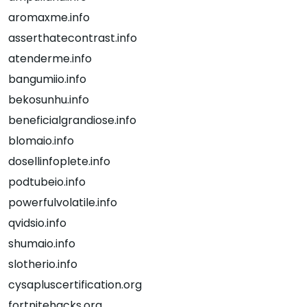
aromaxme.info
asserthatecontrast.info
atenderme.info
bangumiio.info
bekosunhu.info
beneficialgrandiose.info
blomaio.info
dosellinfoplete.info
podtubeio.info
powerfulvolatile.info
qvidsio.info
shumaio.info
slotherio.info
cysapluscertification.org
fortnitehacks.org