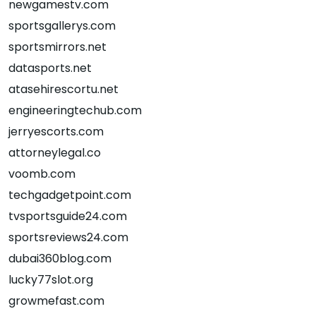
newgamestv.com
sportsgallerys.com
sportsmirrors.net
datasports.net
atasehirescortu.net
engineeringtechub.com
jerryescorts.com
attorneylegal.co
voomb.com
techgadgetpoint.com
tvsportsguide24.com
sportsreviews24.com
dubai360blog.com
lucky77slot.org
growmefast.com