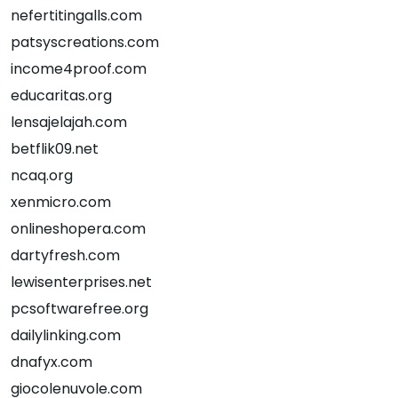
nefertitingalls.com
patsyscreations.com
income4proof.com
educaritas.org
lensajelajah.com
betflik09.net
ncaq.org
xenmicro.com
onlineshopera.com
dartyfresh.com
lewisenterprises.net
pcsoftwarefree.org
dailylinking.com
dnafyx.com
giocolenuvole.com