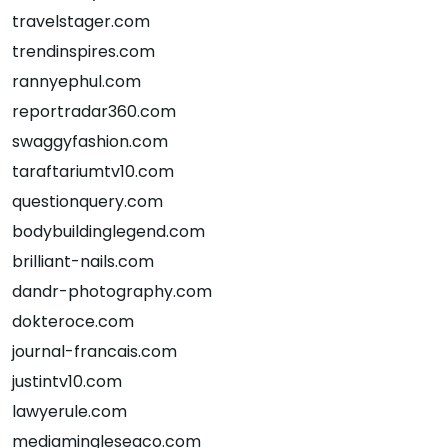
travelstager.com
trendinspires.com
rannyephul.com
reportradar360.com
swaggyfashion.com
taraftariumtv10.com
questionquery.com
bodybuildinglegend.com
brilliant-nails.com
dandr-photography.com
dokteroce.com
journal-francais.com
justintv10.com
lawyerule.com
mediamingleseaco.com