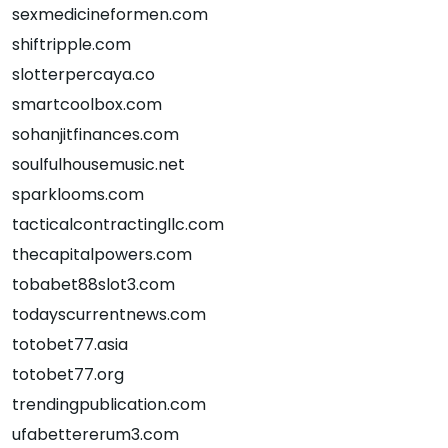
sexmedicineformen.com
shiftripple.com
slotterpercaya.co
smartcoolbox.com
sohanjitfinances.com
soulfulhousemusic.net
sparklooms.com
tacticalcontractingllc.com
thecapitalpowers.com
tobabet88slot3.com
todayscurrentnews.com
totobet77.asia
totobet77.org
trendingpublication.com
ufabettererum3.com