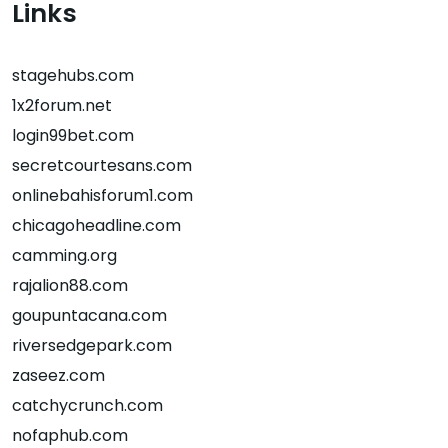
Links
stagehubs.com
1x2forum.net
login99bet.com
secretcourtesans.com
onlinebahisforum1.com
chicagoheadline.com
camming.org
rajalion88.com
goupuntacana.com
riversedgepark.com
zaseez.com
catchycrunch.com
nofaphub.com