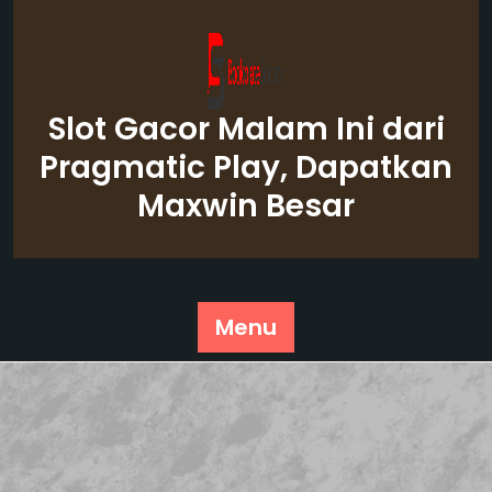
Skip
to
content
Slot Gacor Malam Ini dari
Pragmatic Play, Dapatkan
Maxwin Besar
Menu