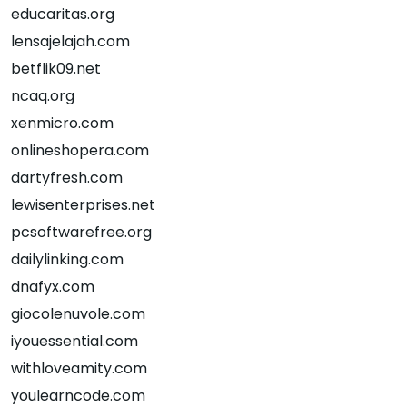
educaritas.org
lensajelajah.com
betflik09.net
ncaq.org
xenmicro.com
onlineshopera.com
dartyfresh.com
lewisenterprises.net
pcsoftwarefree.org
dailylinking.com
dnafyx.com
giocolenuvole.com
iyouessential.com
withloveamity.com
youlearncode.com