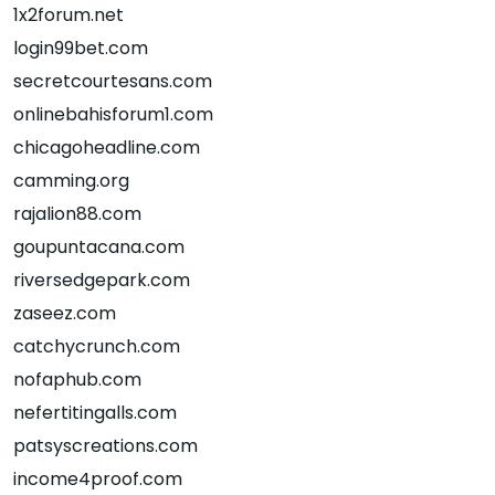
1x2forum.net
login99bet.com
secretcourtesans.com
onlinebahisforum1.com
chicagoheadline.com
camming.org
rajalion88.com
goupuntacana.com
riversedgepark.com
zaseez.com
catchycrunch.com
nofaphub.com
nefertitingalls.com
patsyscreations.com
income4proof.com