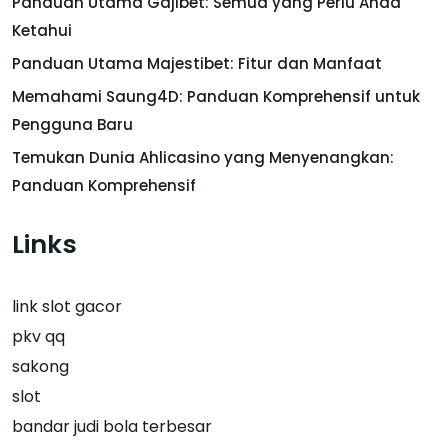
Panduan Utama Gajibet: Semua yang Perlu Anda
Ketahui
Panduan Utama Majestibet: Fitur dan Manfaat
Memahami Saung4D: Panduan Komprehensif untuk
Pengguna Baru
Temukan Dunia Ahlicasino yang Menyenangkan:
Panduan Komprehensif
Links
link slot gacor
pkv qq
sakong
slot
bandar judi bola terbesar