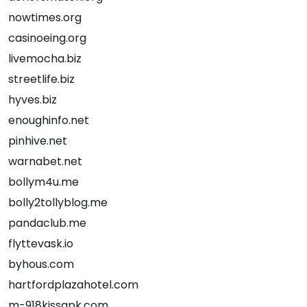
nowtimes.org
casinoeing.org
livemocha.biz
streetlife.biz
hyves.biz
enoughinfo.net
pinhive.net
warnabet.net
bollym4u.me
bolly2tollyblog.me
pandaclub.me
flyttevask.io
byhous.com
hartfordplazahotel.com
m-918kissapk.com