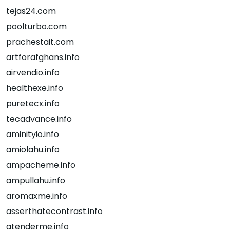
tejas24.com
poolturbo.com
prachestait.com
artforafghans.info
airvendio.info
healthexe.info
puretecx.info
tecadvance.info
aminityio.info
amiolahu.info
ampacheme.info
ampullahu.info
aromaxme.info
asserthatecontrast.info
atenderme.info