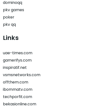
dominoqq
pkv games
poker
pkv qq
Links
uae-times.com
gamerifys.com
inspiratif.net
vsmsnetworks.com
offthem.com
ibommatv.com
techporfit.com
bekasionline.com