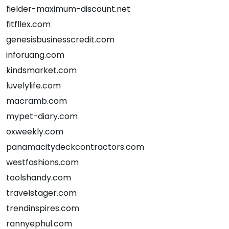
fielder-maximum-discount.net
fitfllex.com
genesisbusinesscredit.com
inforuang.com
kindsmarket.com
luvelylife.com
macramb.com
mypet-diary.com
oxweekly.com
panamacitydeckcontractors.com
westfashions.com
toolshandy.com
travelstager.com
trendinspires.com
rannyephul.com