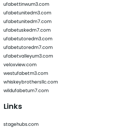
ufabettinwum3.com
ufabetunitedm3.com
ufabetunitedm7.com
ufabetuskedm7.com
ufabetutoredm3.com
ufabetutoredm7.com
ufabetvalleyum3.com
veloxview.com
westufabetm3.com
whiskeybrothersllc.com
wildufabetum7.com
Links
stagehubs.com