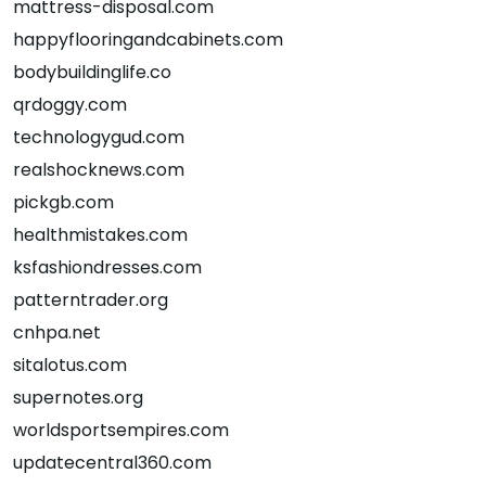
mattress-disposal.com
happyflooringandcabinets.com
bodybuildinglife.co
qrdoggy.com
technologygud.com
realshocknews.com
pickgb.com
healthmistakes.com
ksfashiondresses.com
patterntrader.org
cnhpa.net
sitalotus.com
supernotes.org
worldsportsempires.com
updatecentral360.com