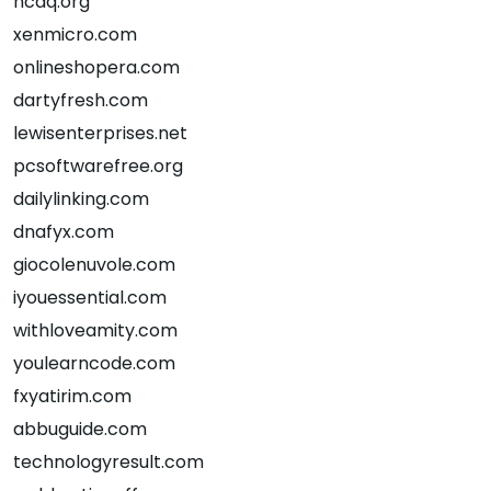
ncaq.org
xenmicro.com
onlineshopera.com
dartyfresh.com
lewisenterprises.net
pcsoftwarefree.org
dailylinking.com
dnafyx.com
giocolenuvole.com
iyouessential.com
withloveamity.com
youlearncode.com
fxyatirim.com
abbuguide.com
technologyresult.com