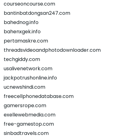
courseoncourse.com
bantinbatdongsan247.com
bahednog.info
bahenxgek.info
pertamaskre.com
threadsvideoandphotodownloader.com
techgiddy.com
usalivenetwork.com
jackpotrushonline.info
ucnewshindi.com
freecellphonedatabase.com
gamersrope.com
exellewebmedia.com
free-gamestop.com
sinbadtravels.com