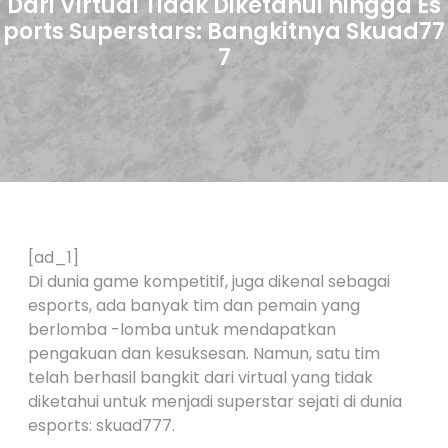
Dari Virtual Tidak Diketahui hingga Es
ports Superstars: Bangkitnya Skuad77
7
[ad_1]
Di dunia game kompetitif, juga dikenal sebagai
esports, ada banyak tim dan pemain yang
berlomba -lomba untuk mendapatkan
pengakuan dan kesuksesan. Namun, satu tim
telah berhasil bangkit dari virtual yang tidak
diketahui untuk menjadi superstar sejati di dunia
esports: skuad777.