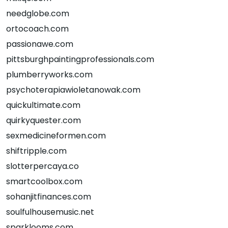
needglobe.com
ortocoach.com
passionawe.com
pittsburghpaintingprofessionals.com
plumberryworks.com
psychoterapiawioletanowak.com
quickultimate.com
quirkyquester.com
sexmedicineformen.com
shiftripple.com
slotterpercaya.co
smartcoolbox.com
sohanjitfinances.com
soulfulhousemusic.net
sparklooms.com