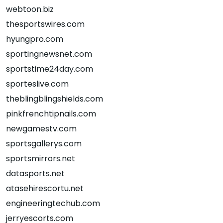
webtoon.biz
thesportswires.com
hyungpro.com
sportingnewsnet.com
sportstime24day.com
sporteslive.com
theblingblingshields.com
pinkfrenchtipnails.com
newgamestv.com
sportsgallerys.com
sportsmirrors.net
datasports.net
atasehirescortu.net
engineeringtechub.com
jerryescorts.com