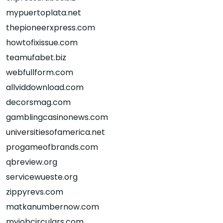
mypuertoplata.net
thepioneerxpress.com
howtofixissue.com
teamufabet.biz
webfullform.com
allviddownload.com
decorsmag.com
gamblingcasinonews.com
universitiesofamerica.net
progameofbrands.com
qbreview.org
servicewueste.org
zippyrevs.com
matkanumbernow.com
myjobcirculars.com