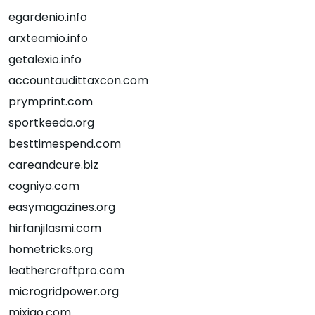
egardenio.info
arxteamio.info
getalexio.info
accountaudittaxcon.com
prymprint.com
sportkeeda.org
besttimespend.com
careandcure.biz
cogniyo.com
easymagazines.org
hirfanjilasmi.com
hometricks.org
leathercraftpro.com
microgridpower.org
mixiqo.com