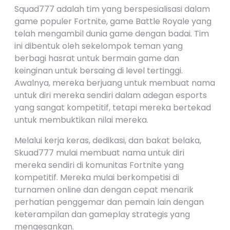
Squad777 adalah tim yang berspesialisasi dalam
game populer Fortnite, game Battle Royale yang
telah mengambil dunia game dengan badai. Tim
ini dibentuk oleh sekelompok teman yang
berbagi hasrat untuk bermain game dan
keinginan untuk bersaing di level tertinggi.
Awalnya, mereka berjuang untuk membuat nama
untuk diri mereka sendiri dalam adegan esports
yang sangat kompetitif, tetapi mereka bertekad
untuk membuktikan nilai mereka.
Melalui kerja keras, dedikasi, dan bakat belaka,
Skuad777 mulai membuat nama untuk diri
mereka sendiri di komunitas Fortnite yang
kompetitif. Mereka mulai berkompetisi di
turnamen online dan dengan cepat menarik
perhatian penggemar dan pemain lain dengan
keterampilan dan gameplay strategis yang
mengesankan.