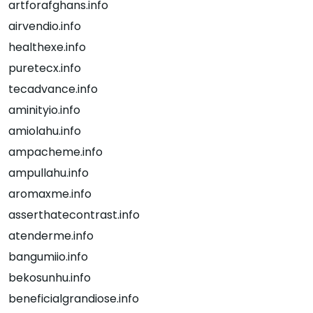
artforafghans.info
airvendio.info
healthexe.info
puretecx.info
tecadvance.info
aminityio.info
amiolahu.info
ampacheme.info
ampullahu.info
aromaxme.info
asserthatecontrast.info
atenderme.info
bangumiio.info
bekosunhu.info
beneficialgrandiose.info