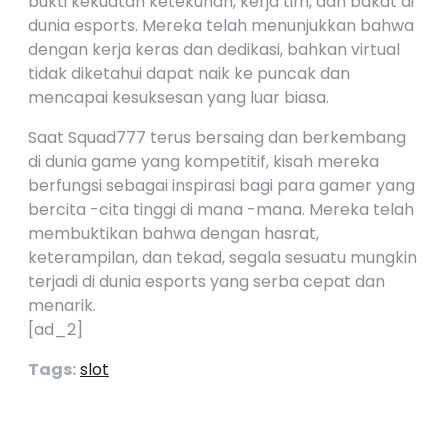
bukti kekuatan ketekunan, kerja tim, dan bakat di
dunia esports. Mereka telah menunjukkan bahwa
dengan kerja keras dan dedikasi, bahkan virtual
tidak diketahui dapat naik ke puncak dan
mencapai kesuksesan yang luar biasa.
Saat Squad777 terus bersaing dan berkembang
di dunia game yang kompetitif, kisah mereka
berfungsi sebagai inspirasi bagi para gamer yang
bercita -cita tinggi di mana -mana. Mereka telah
membuktikan bahwa dengan hasrat,
keterampilan, dan tekad, segala sesuatu mungkin
terjadi di dunia esports yang serba cepat dan
menarik.
[ad_2]
Tags:
slot