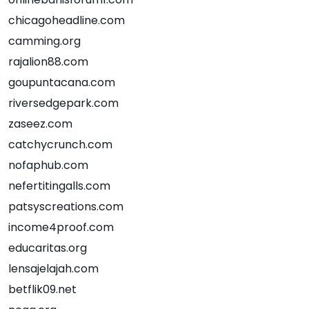
chicagoheadline.com
camming.org
rajalion88.com
goupuntacana.com
riversedgepark.com
zaseez.com
catchycrunch.com
nofaphub.com
nefertitingalls.com
patsyscreations.com
income4proof.com
educaritas.org
lensajelajah.com
betflik09.net