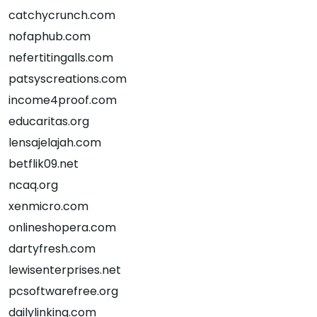
catchycrunch.com
nofaphub.com
nefertitingalls.com
patsyscreations.com
income4proof.com
educaritas.org
lensajelajah.com
betflik09.net
ncaq.org
xenmicro.com
onlineshopera.com
dartyfresh.com
lewisenterprises.net
pcsoftwarefree.org
dailylinking.com