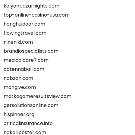
kalyanbazarnights.com
top-online-casino-usa.com
honghuidoor.com
flowingtravel.com
nineniki.com
brandiospecialists.com
medicalcare7.com
adtennaball.com
nabzah.com
mongive.com
matkagameresultsview.com
getsolutionsonline.com
hispinner.org
criticalinsurance.info
nokariposter.com