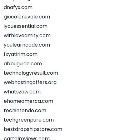
dnafyx.com
giocolenuvole.com
iyouessential.com
withloveamity.com
youlearncode.com
fxyatirim.com
abbuguide.com
technologyresult.com
webhostingoffers.org
whatszow.com
ehomeamerca.com
techintendo.com
techgreenpure.com
bestdropshipstore.com
cartelreviews.com