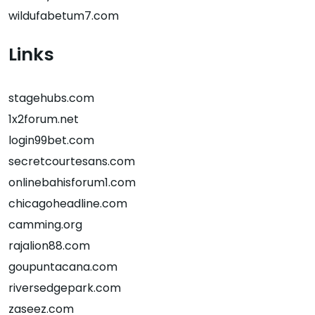
wildufabetum7.com
Links
stagehubs.com
1x2forum.net
login99bet.com
secretcourtesans.com
onlinebahisforum1.com
chicagoheadline.com
camming.org
rajalion88.com
goupuntacana.com
riversedgepark.com
zaseez.com