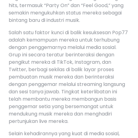
hits, termasuk “Party On” dan “Feel Good,” yang
semakin mengukuhkan status mereka sebagai
bintang baru di industri musik.
Salah satu faktor kunci di balik kesuksesan Pop77
adalah kemampuan mereka untuk terhubung
dengan penggemarnya melalui media sosial.
Grup ini secara teratur berinteraksi dengan
pengikut mereka di TikTok, Instagram, dan
Twitter, berbagi sekilas di balik layar proses
pembuatan musik mereka dan berinteraksi
dengan penggemar melalui streaming langsung
dan sesi tanya jawab. Tingkat keterlibatan ini
telah membantu mereka membangun basis
penggemar setia yang bersemangat untuk
mendukung musik mereka dan menghadiri
pertunjukan live mereka.
Selain kehadirannya yang kuat di media sosial,