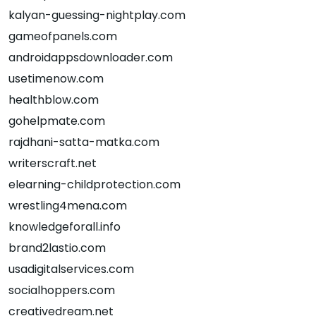
kalyan-guessing-nightplay.com
gameofpanels.com
androidappsdownloader.com
usetimenow.com
healthblow.com
gohelpmate.com
rajdhani-satta-matka.com
writerscraft.net
elearning-childprotection.com
wrestling4mena.com
knowledgeforall.info
brand2lastio.com
usadigitalservices.com
socialhoppers.com
creativedream.net