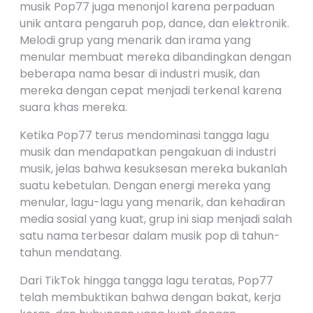
musik Pop77 juga menonjol karena perpaduan
unik antara pengaruh pop, dance, dan elektronik.
Melodi grup yang menarik dan irama yang
menular membuat mereka dibandingkan dengan
beberapa nama besar di industri musik, dan
mereka dengan cepat menjadi terkenal karena
suara khas mereka.
Ketika Pop77 terus mendominasi tangga lagu
musik dan mendapatkan pengakuan di industri
musik, jelas bahwa kesuksesan mereka bukanlah
suatu kebetulan. Dengan energi mereka yang
menular, lagu-lagu yang menarik, dan kehadiran
media sosial yang kuat, grup ini siap menjadi salah
satu nama terbesar dalam musik pop di tahun-
tahun mendatang.
Dari TikTok hingga tangga lagu teratas, Pop77
telah membuktikan bahwa dengan bakat, kerja