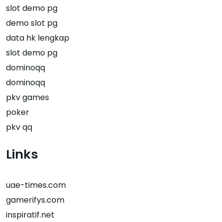
slot demo pg
demo slot pg
data hk lengkap
slot demo pg
dominoqq
dominoqq
pkv games
poker
pkv qq
Links
uae-times.com
gamerifys.com
inspiratif.net