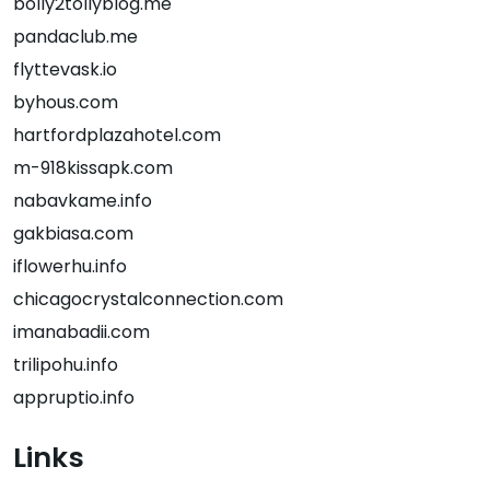
bolly2tollyblog.me
pandaclub.me
flyttevask.io
byhous.com
hartfordplazahotel.com
m-918kissapk.com
nabavkame.info
gakbiasa.com
iflowerhu.info
chicagocrystalconnection.com
imanabadii.com
trilipohu.info
appruptio.info
Links