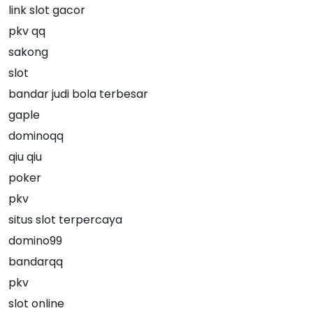
link slot gacor
pkv qq
sakong
slot
bandar judi bola terbesar
gaple
dominoqq
qiu qiu
poker
pkv
situs slot terpercaya
domino99
bandarqq
pkv
slot online