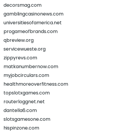
decorsmag.com
gamblingcasinonews.com
universitiesofamerica.net
progameofbrands.com
qbreview.org
servicewueste.org
zippyrevs.com
matkanumbernow.com
myjobcirculars.com
healthmoreoverfitness.com
topslotxgames.com
routerloggnet.net
dantella6.com
slotsgamesone.com
hispinzone.com