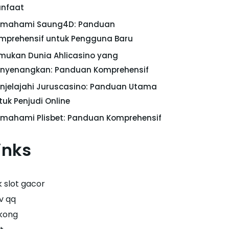
nfaat
mahami Saung4D: Panduan
mprehensif untuk Pengguna Baru
mukan Dunia Ahlicasino yang
nyenangkan: Panduan Komprehensif
njelajahi Juruscasino: Panduan Utama
tuk Penjudi Online
mahami Plisbet: Panduan Komprehensif
inks
k slot gacor
v qq
kong