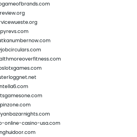
ogameofbrands.com
review.org
rvicewueste.org
ppyrevs.com
tkanumbernow.com
jobcirculars.com
althmoreoverfitness.com
pslotxgames.com
uterloggnet.net
ntella6.com
otsgamesone.com
spinzone.com
lyanbazarnights.com
p-online-casino-usa.com
nghuidoor.com