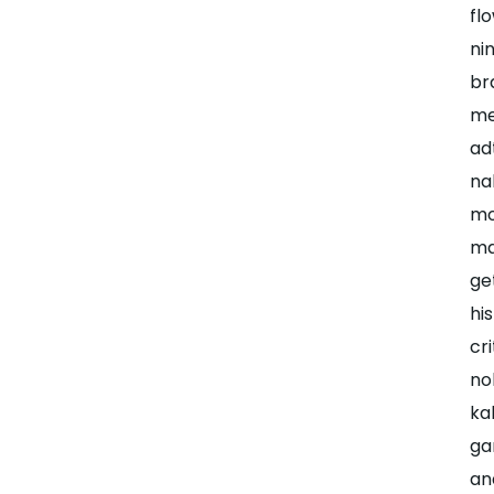
fl
ni
br
me
ad
na
mo
ma
ge
hi
cr
no
ka
ga
an