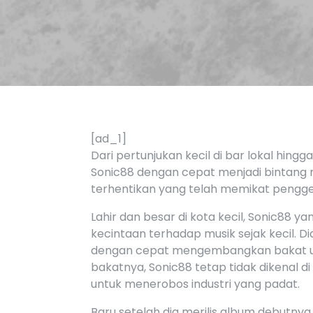
[ad_1]
Dari pertunjukan kecil di bar lokal hingg
Sonic88 dengan cepat menjadi bintang 
terhentikan yang telah memikat penggem
Lahir dan besar di kota kecil, Sonic88 y
kecintaan terhadap musik sejak kecil. Di
dengan cepat mengembangkan bakat untu
bakatnya, Sonic88 tetap tidak dikenal d
untuk menerobos industri yang padat.
Baru setelah dia merilis album debutnya,