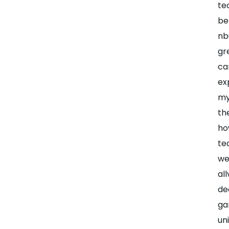
te
be
nb
gr
ca
ex
my
th
ho
te
we
al
de
ga
un