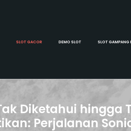
SLOT GACOR
DEMO SLOT
SLOT GAMPANG
Tak Diketahui hingga 
tikan: Perjalanan Soni