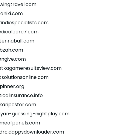
owingtravel.com
neniki.com
andiospecialists.com
dicalcare7.com
tennaball.com
bzah.com
ngive.com
tkagameresultsview.com
tsolutionsonline.com
spinner.org
iticalinsurance.info
kariposter.com
lyan-guessing-nightplay.com
meofpanels.com
droidappsdownloader.com