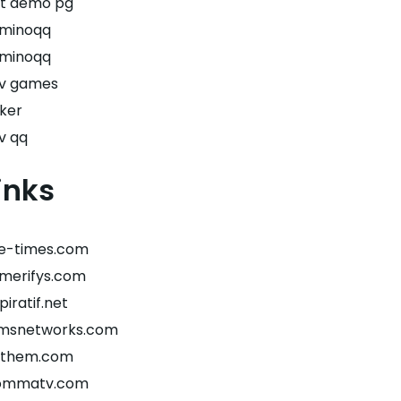
ot demo pg
minoqq
minoqq
v games
ker
v qq
inks
e-times.com
merifys.com
piratif.net
msnetworks.com
fthem.com
ommatv.com