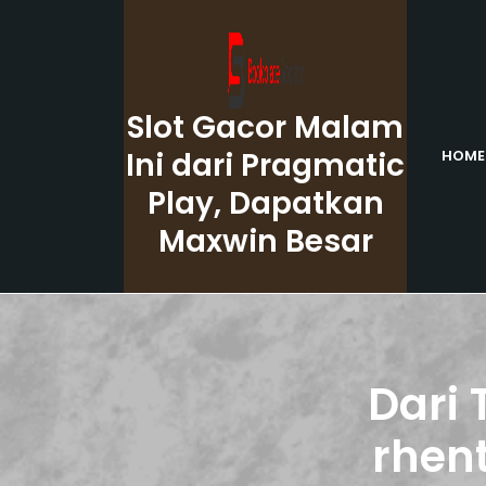
Skip
to
content
Slot Gacor Malam
Ini dari Pragmatic
HOME
Play, Dapatkan
Maxwin Besar
Dari 
rhen