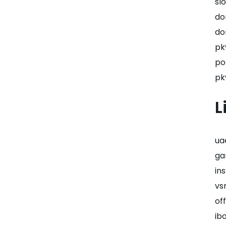
sl
do
do
pk
po
pk
L
ua
ga
ins
vs
of
ib