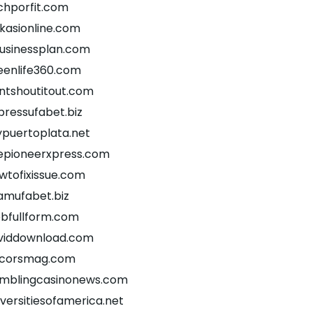
chporfit.com
kasionline.com
usinessplan.com
eenlife360.com
ntshoutitout.com
pressufabet.biz
puertoplata.net
epioneerxpress.com
wtofixissue.com
amufabet.biz
bfullform.com
lviddownload.com
corsmag.com
mblingcasinonews.com
iversitiesofamerica.net