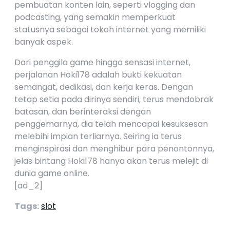
pembuatan konten lain, seperti vlogging dan
podcasting, yang semakin memperkuat
statusnya sebagai tokoh internet yang memiliki
banyak aspek.
Dari penggila game hingga sensasi internet,
perjalanan Hoki178 adalah bukti kekuatan
semangat, dedikasi, dan kerja keras. Dengan
tetap setia pada dirinya sendiri, terus mendobrak
batasan, dan berinteraksi dengan
penggemarnya, dia telah mencapai kesuksesan
melebihi impian terliarnya. Seiring ia terus
menginspirasi dan menghibur para penontonnya,
jelas bintang Hoki178 hanya akan terus melejit di
dunia game online.
[ad_2]
Tags:
slot