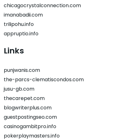
chicagocrystalconnection.com
imanabadii.com
trilipohu.info
appruptio.info
Links
punjwanis.com
the-parcs-clematiscondos.com
jusu-gb.com
thecarepet.com
blogwriterplus.com
guestpostingseo.com
casinogambitpro.info
pokerplaymasters.info