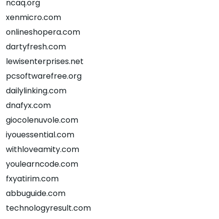
ncaq.org
xenmicro.com
onlineshopera.com
dartyfresh.com
lewisenterprises.net
pcsoftwarefree.org
dailylinking.com
dnafyx.com
giocolenuvole.com
iyouessential.com
withloveamity.com
youlearncode.com
fxyatirim.com
abbuguide.com
technologyresult.com