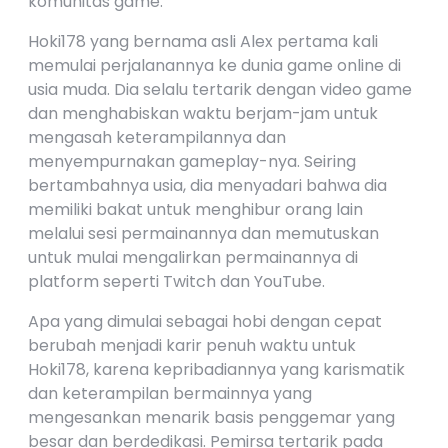
komunitas game.
Hoki178 yang bernama asli Alex pertama kali
memulai perjalanannya ke dunia game online di
usia muda. Dia selalu tertarik dengan video game
dan menghabiskan waktu berjam-jam untuk
mengasah keterampilannya dan
menyempurnakan gameplay-nya. Seiring
bertambahnya usia, dia menyadari bahwa dia
memiliki bakat untuk menghibur orang lain
melalui sesi permainannya dan memutuskan
untuk mulai mengalirkan permainannya di
platform seperti Twitch dan YouTube.
Apa yang dimulai sebagai hobi dengan cepat
berubah menjadi karir penuh waktu untuk
Hoki178, karena kepribadiannya yang karismatik
dan keterampilan bermainnya yang
mengesankan menarik basis penggemar yang
besar dan berdedikasi. Pemirsa tertarik pada