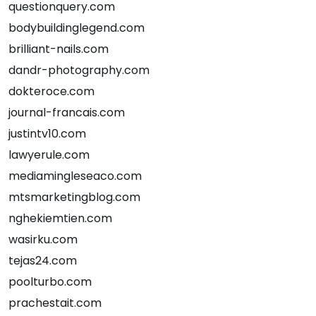
questionquery.com
bodybuildinglegend.com
brilliant-nails.com
dandr-photography.com
dokteroce.com
journal-francais.com
justintv10.com
lawyerule.com
mediamingleseaco.com
mtsmarketingblog.com
nghekiemtien.com
wasirku.com
tejas24.com
poolturbo.com
prachestait.com