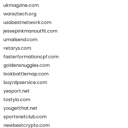
ukmagzine.com
wareztech.org
usabestnetwork.com
jessepinkmanoutfit.com
umailsend.com
retarys.com
fasterformationcpf.com
goldensnuggles.com
lookbattlemap.com
buyrdpservice.com
yesport.net
tostylo.com
yougetthat.net
sportsnetclub.com
newbestcrypto.com