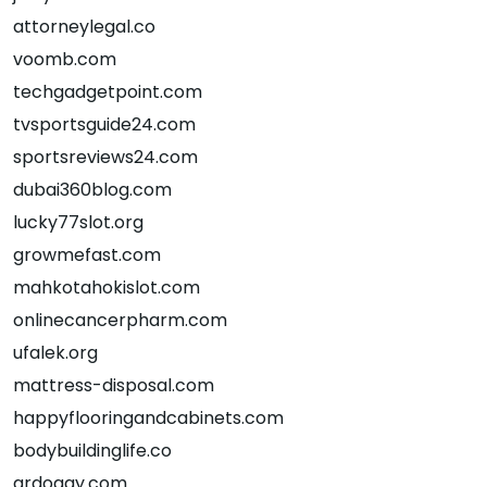
attorneylegal.co
voomb.com
techgadgetpoint.com
tvsportsguide24.com
sportsreviews24.com
dubai360blog.com
lucky77slot.org
growmefast.com
mahkotahokislot.com
onlinecancerpharm.com
ufalek.org
mattress-disposal.com
happyflooringandcabinets.com
bodybuildinglife.co
qrdoggy.com