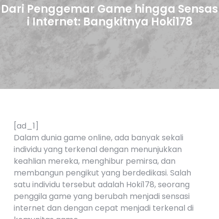
Dari Penggemar Game hingga Sensas
i Internet: Bangkitnya Hoki178
[ad_1]
Dalam dunia game online, ada banyak sekali
individu yang terkenal dengan menunjukkan
keahlian mereka, menghibur pemirsa, dan
membangun pengikut yang berdedikasi. Salah
satu individu tersebut adalah Hoki178, seorang
penggila game yang berubah menjadi sensasi
internet dan dengan cepat menjadi terkenal di