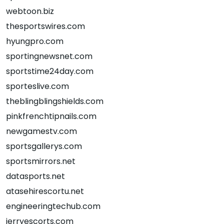
webtoon.biz
thesportswires.com
hyungpro.com
sportingnewsnet.com
sportstime24day.com
sporteslive.com
theblingblingshields.com
pinkfrenchtipnails.com
newgamestv.com
sportsgallerys.com
sportsmirrors.net
datasports.net
atasehirescortu.net
engineeringtechub.com
jerryescorts.com