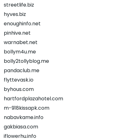
streetlife.biz
hyves.biz
enoughinfo.net
pinhive.net
warnabet.net
bollym4u.me
bolly2tollyblog.me
pandaclub.me
flyttevask.io
byhous.com
hartfordplazahotel.com
m-918kissapk.com
nabavkame.info
gakbiasa.com
iflowerhu.info