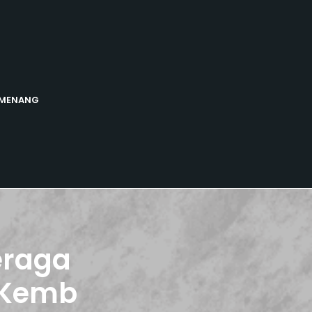
 MENANG
eraga
 Kemb