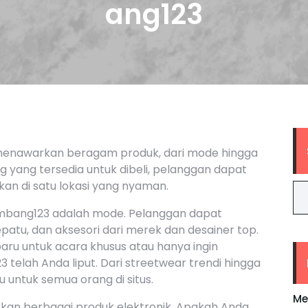
ang123
menawarkan beragam produk, dari mode hingga
g yang tersedia untuk dibeli, pelanggan dapat
 di satu lokasi yang nyaman.
Kembang123 adalah mode. Pelanggan dapat
atu, dan aksesori dari merek dan desainer top.
ru untuk acara khusus atau hanya ingin
elah Anda liput. Dari streetwear trendi hingga
 untuk semua orang di situs.
Me
kan berbagai produk elektronik. Apakah Anda