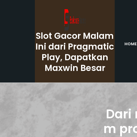
Skip
to
content
Slot Gacor Malam
Ini dari Pragmatic
HOME
Play, Dapatkan
Maxwin Besar
Dari
m pr