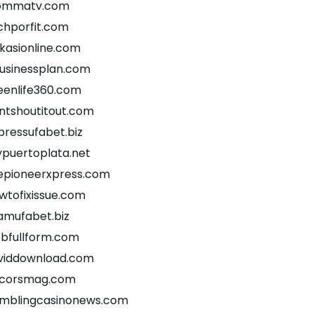
ommatv.com
chporfit.com
kasionline.com
usinessplan.com
eenlife360.com
ntshoutitout.com
pressufabet.biz
puertoplata.net
epioneerxpress.com
wtofixissue.com
amufabet.biz
bfullform.com
lviddownload.com
corsmag.com
mblingcasinonews.com