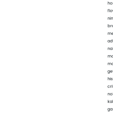
ho
fl
ni
br
me
ad
na
mo
ma
ge
hi
cr
no
ka
ga