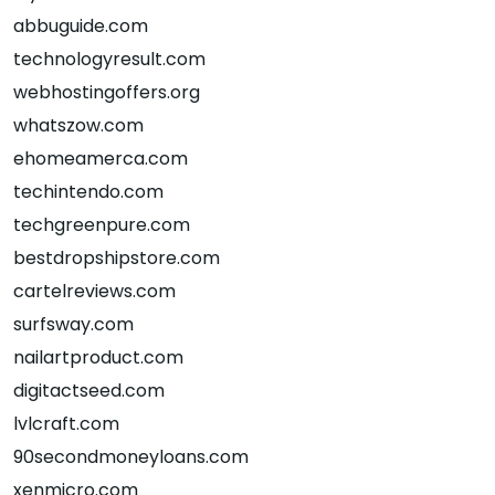
abbuguide.com
technologyresult.com
webhostingoffers.org
whatszow.com
ehomeamerca.com
techintendo.com
techgreenpure.com
bestdropshipstore.com
cartelreviews.com
surfsway.com
nailartproduct.com
digitactseed.com
lvlcraft.com
90secondmoneyloans.com
xenmicro.com