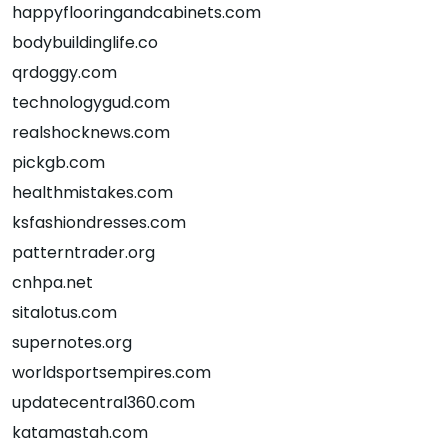
happyflooringandcabinets.com
bodybuildinglife.co
qrdoggy.com
technologygud.com
realshocknews.com
pickgb.com
healthmistakes.com
ksfashiondresses.com
patterntrader.org
cnhpa.net
sitalotus.com
supernotes.org
worldsportsempires.com
updatecentral360.com
katamastah.com