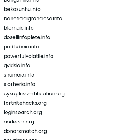
bekosunhu.info
beneficialgrandiose.info
blomaio.info
dosellinfoplete.info
podtubeio.info
powerfulvolatile.info
qvidsio.info
shumaio.info
slotherio.info
cysapluscertification.org
fortnitehacks.org
loginsearch.org
aodecor.org
donorsmatch.org