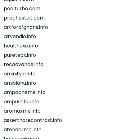
poolturbo.com
prachestait.com
artforafghans.info
airvendio.info
healthexe.info
puretecx.info
tecadvance.info
aminityio.info
amiolahu.info
ampacheme.info
ampullahu.info
aromaxme.info
asserthatecontrast.info
atenderme.info
bangumiio.info