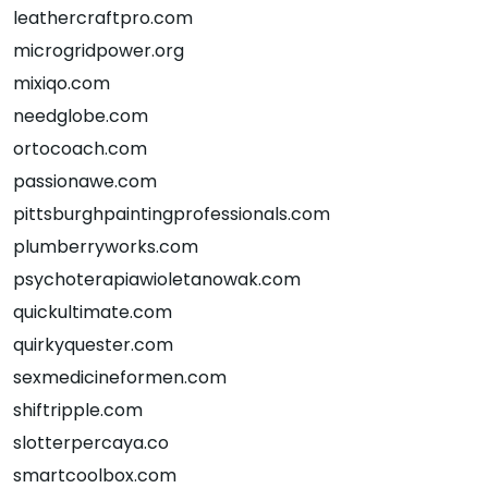
leathercraftpro.com
microgridpower.org
mixiqo.com
needglobe.com
ortocoach.com
passionawe.com
pittsburghpaintingprofessionals.com
plumberryworks.com
psychoterapiawioletanowak.com
quickultimate.com
quirkyquester.com
sexmedicineformen.com
shiftripple.com
slotterpercaya.co
smartcoolbox.com