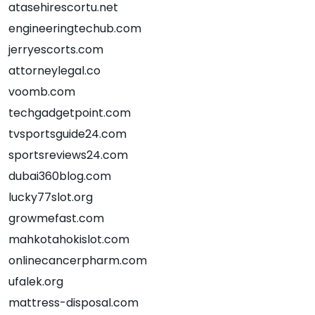
atasehirescortu.net
engineeringtechub.com
jerryescorts.com
attorneylegal.co
voomb.com
techgadgetpoint.com
tvsportsguide24.com
sportsreviews24.com
dubai360blog.com
lucky77slot.org
growmefast.com
mahkotahokislot.com
onlinecancerpharm.com
ufalek.org
mattress-disposal.com