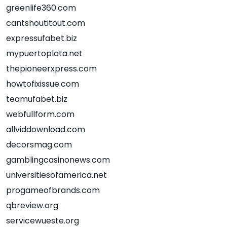
greenlife360.com
cantshoutitout.com
expressufabet.biz
mypuertoplata.net
thepioneerxpress.com
howtofixissue.com
teamufabet.biz
webfullform.com
allviddownload.com
decorsmag.com
gamblingcasinonews.com
universitiesofamerica.net
progameofbrands.com
qbreview.org
servicewueste.org