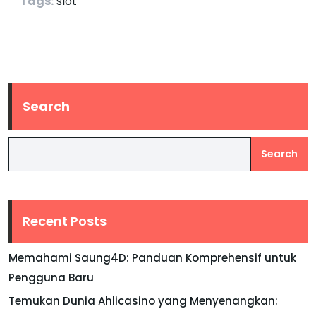
Tags:
slot
Search
Search
Recent Posts
Memahami Saung4D: Panduan Komprehensif untuk
Pengguna Baru
Temukan Dunia Ahlicasino yang Menyenangkan: