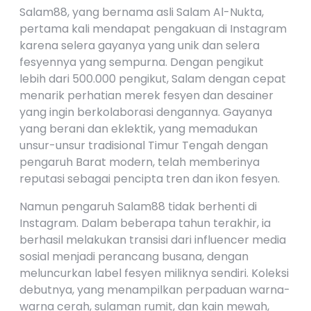
Salam88, yang bernama asli Salam Al-Nukta,
pertama kali mendapat pengakuan di Instagram
karena selera gayanya yang unik dan selera
fesyennya yang sempurna. Dengan pengikut
lebih dari 500.000 pengikut, Salam dengan cepat
menarik perhatian merek fesyen dan desainer
yang ingin berkolaborasi dengannya. Gayanya
yang berani dan eklektik, yang memadukan
unsur-unsur tradisional Timur Tengah dengan
pengaruh Barat modern, telah memberinya
reputasi sebagai pencipta tren dan ikon fesyen.
Namun pengaruh Salam88 tidak berhenti di
Instagram. Dalam beberapa tahun terakhir, ia
berhasil melakukan transisi dari influencer media
sosial menjadi perancang busana, dengan
meluncurkan label fesyen miliknya sendiri. Koleksi
debutnya, yang menampilkan perpaduan warna-
warna cerah, sulaman rumit, dan kain mewah,