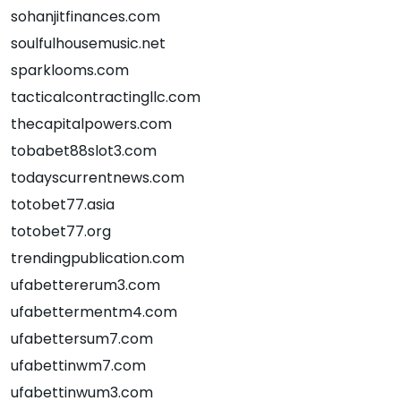
sohanjitfinances.com
soulfulhousemusic.net
sparklooms.com
tacticalcontractingllc.com
thecapitalpowers.com
tobabet88slot3.com
todayscurrentnews.com
totobet77.asia
totobet77.org
trendingpublication.com
ufabettererum3.com
ufabettermentm4.com
ufabettersum7.com
ufabettinwm7.com
ufabettinwum3.com