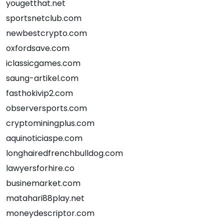
yougetthat.net
sportsnetclub.com
newbestcrypto.com
oxfordsave.com
iclassicgames.com
saung-artikel.com
fasthokivip2.com
observersports.com
cryptominingplus.com
aquinoticiaspe.com
longhairedfrenchbulldog.com
lawyersforhire.co
businemarket.com
matahari88play.net
moneydescriptor.com