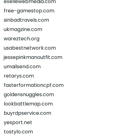
exellewebmedia.com
free-gamestop.com
sinbadtravels.com
ukmagzine.com
wareztech.org
usabestnetwork.com
jessepinkmanoutfit.com
umailsend.com
retarys.com
fasterformationcpf.com
goldensnuggles.com
lookbattlemap.com
buyrdpservice.com
yesport.net
tostylo.com