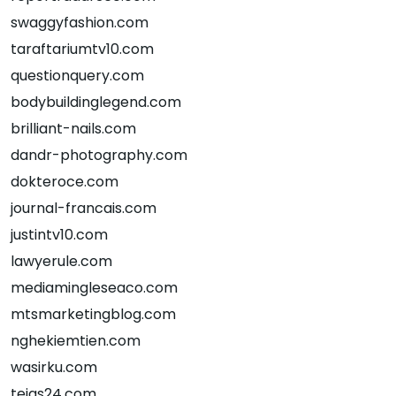
swaggyfashion.com
taraftariumtv10.com
questionquery.com
bodybuildinglegend.com
brilliant-nails.com
dandr-photography.com
dokteroce.com
journal-francais.com
justintv10.com
lawyerule.com
mediamingleseaco.com
mtsmarketingblog.com
nghekiemtien.com
wasirku.com
tejas24.com