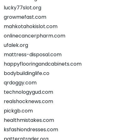
lucky77slot.org
growmefast.com
mahkotahokislot.com
onlinecancerpharm.com
ufalek.org
mattress-disposal.com
happyflooringandcabinets.com
bodybuildinglife.co
qrdoggy.com
technologygud.com
realshocknews.com
pickgb.com
healthmistakes.com
ksfashiondresses.com
patterntrader.org