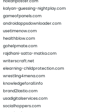
nokariposter.com
kalyan-guessing-nightplay.com
gameofpanels.com
androidappsdownloader.com
usetimenow.com
healthblow.com
gohelpmate.com
rajdhani-satta-matka.com
writerscraft.net
elearning-childprotection.com
wrestling4mena.com
knowledgeforall.info
brand2lastio.com
usadigitalservices.com
socialhoppers.com