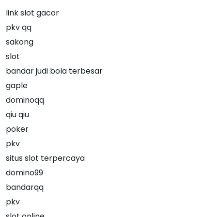
link slot gacor
pkv qq
sakong
slot
bandar judi bola terbesar
gaple
dominoqq
qiu qiu
poker
pkv
situs slot terpercaya
domino99
bandarqq
pkv
slot online