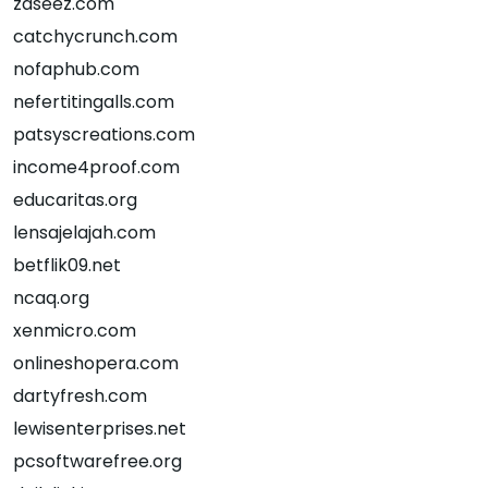
zaseez.com
catchycrunch.com
nofaphub.com
nefertitingalls.com
patsyscreations.com
income4proof.com
educaritas.org
lensajelajah.com
betflik09.net
ncaq.org
xenmicro.com
onlineshopera.com
dartyfresh.com
lewisenterprises.net
pcsoftwarefree.org