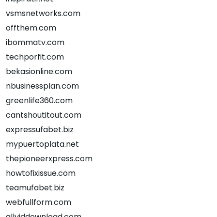
vsmsnetworks.com
offthem.com
ibommatv.com
techporfit.com
bekasionline.com
nbusinessplan.com
greenlife360.com
cantshoutitout.com
expressufabet.biz
mypuertoplata.net
thepioneerxpress.com
howtofixissue.com
teamufabet.biz
webfullform.com
allviddownload.com