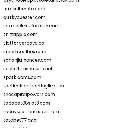
psychoterapiawioletanowak.com
quickultimate.com
quirkyquester.com
sexmedicineformen.com
shiftripple.com
slotterpercaya.co
smartcoolbox.com
sohanjitfinances.com
soulfulhousemusic.net
sparklooms.com
tacticalcontractingllc.com
thecapitalpowers.com
tobabet88slot3.com
todayscurrentnews.com
totobet77.asia