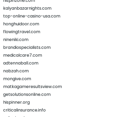
hispinzone.com
kalyanbazarnights.com
top-online-casino-usa.com
honghuidoor.com
flowingtravel.com
nineniki.com
brandiospecialists.com
medicalcare7.com
adtennaball.com
nabzah.com
mongive.com
matkagameresultsview.com
getsolutionsonline.com
hispinner.org
criticalinsurance.info