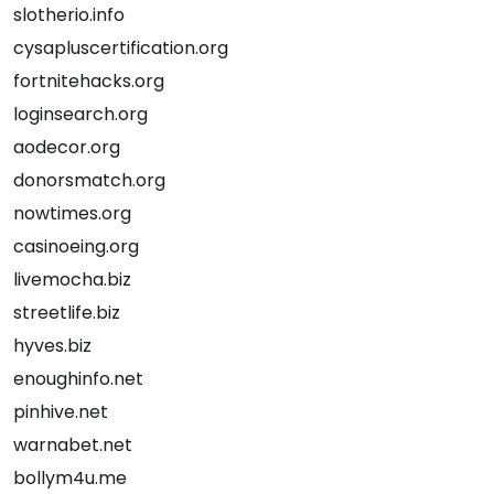
slotherio.info
cysapluscertification.org
fortnitehacks.org
loginsearch.org
aodecor.org
donorsmatch.org
nowtimes.org
casinoeing.org
livemocha.biz
streetlife.biz
hyves.biz
enoughinfo.net
pinhive.net
warnabet.net
bollym4u.me