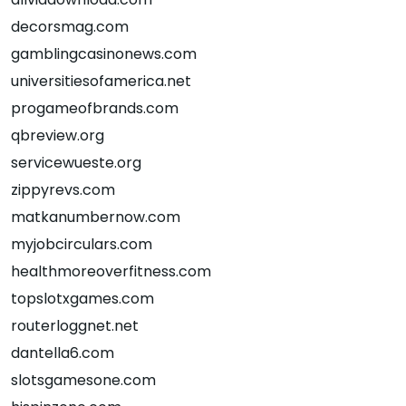
decorsmag.com
gamblingcasinonews.com
universitiesofamerica.net
progameofbrands.com
qbreview.org
servicewueste.org
zippyrevs.com
matkanumbernow.com
myjobcirculars.com
healthmoreoverfitness.com
topslotxgames.com
routerloggnet.net
dantella6.com
slotsgamesone.com