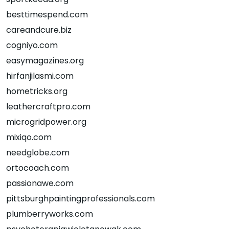
besttimespend.com
careandcure.biz
cogniyo.com
easymagazines.org
hirfanjilasmi.com
hometricks.org
leathercraftpro.com
microgridpower.org
mixiqo.com
needglobe.com
ortocoach.com
passionawe.com
pittsburghpaintingprofessionals.com
plumberryworks.com