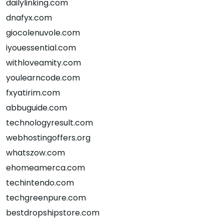
dailylinking.com
dnafyx.com
giocolenuvole.com
iyouessential.com
withloveamity.com
youlearncode.com
fxyatirim.com
abbuguide.com
technologyresult.com
webhostingoffers.org
whatszow.com
ehomeamerca.com
techintendo.com
techgreenpure.com
bestdropshipstore.com