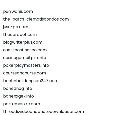
punjwanis.com
the-parcs-clematiscondos.com
jusu-gb.com
thecarepet.com
blogwriterplus.com
guestpostingseo.com
casinogambitpro.info
pokerplaymasters.info
courseoncourse.com
bantinbatdongsan247.com
bahednog.info
bahenxgek.info
pertamaskre.com
threadsvideoandphotodownloader.com