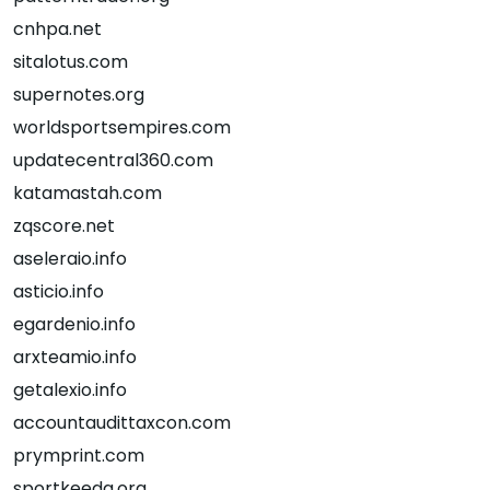
cnhpa.net
sitalotus.com
supernotes.org
worldsportsempires.com
updatecentral360.com
katamastah.com
zqscore.net
aseleraio.info
asticio.info
egardenio.info
arxteamio.info
getalexio.info
accountaudittaxcon.com
prymprint.com
sportkeeda.org