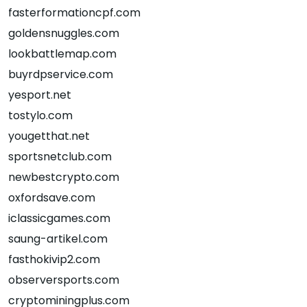
fasterformationcpf.com
goldensnuggles.com
lookbattlemap.com
buyrdpservice.com
yesport.net
tostylo.com
yougetthat.net
sportsnetclub.com
newbestcrypto.com
oxfordsave.com
iclassicgames.com
saung-artikel.com
fasthokivip2.com
observersports.com
cryptominingplus.com