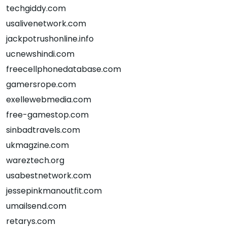
techgiddy.com
usalivenetwork.com
jackpotrushonline.info
ucnewshindi.com
freecellphonedatabase.com
gamersrope.com
exellewebmedia.com
free-gamestop.com
sinbadtravels.com
ukmagzine.com
wareztech.org
usabestnetwork.com
jessepinkmanoutfit.com
umailsend.com
retarys.com