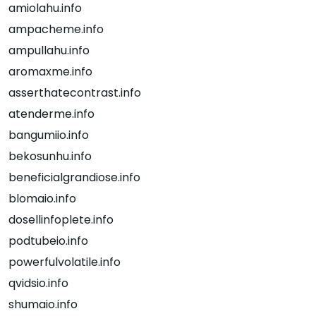
amiolahu.info
ampacheme.info
ampullahu.info
aromaxme.info
asserthatecontrast.info
atenderme.info
bangumiio.info
bekosunhu.info
beneficialgrandiose.info
blomaio.info
dosellinfoplete.info
podtubeio.info
powerfulvolatile.info
qvidsio.info
shumaio.info