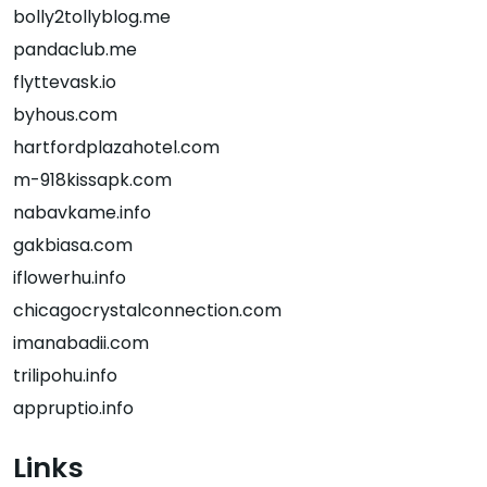
bolly2tollyblog.me
pandaclub.me
flyttevask.io
byhous.com
hartfordplazahotel.com
m-918kissapk.com
nabavkame.info
gakbiasa.com
iflowerhu.info
chicagocrystalconnection.com
imanabadii.com
trilipohu.info
appruptio.info
Links