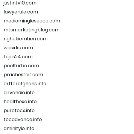
justintv10.com
lawyerule.com
mediamingleseaco.com
mtsmarketingblog.com
nghekiemtien.com
wasirku.com
tejas24.com
poolturbo.com
prachestait.com
artforafghans.info
airvendio.info
healthexe.info
puretecx.info
tecadvance.info
aminityio.info