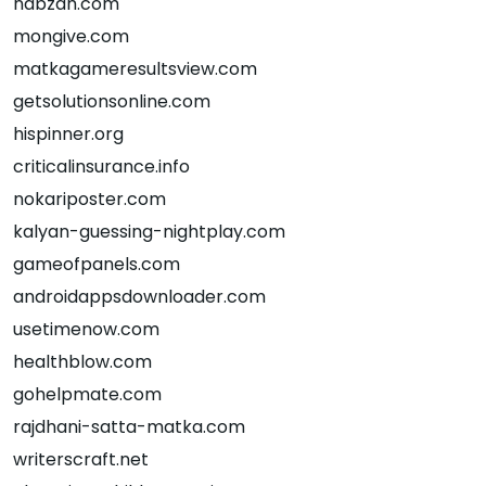
nabzah.com
mongive.com
matkagameresultsview.com
getsolutionsonline.com
hispinner.org
criticalinsurance.info
nokariposter.com
kalyan-guessing-nightplay.com
gameofpanels.com
androidappsdownloader.com
usetimenow.com
healthblow.com
gohelpmate.com
rajdhani-satta-matka.com
writerscraft.net