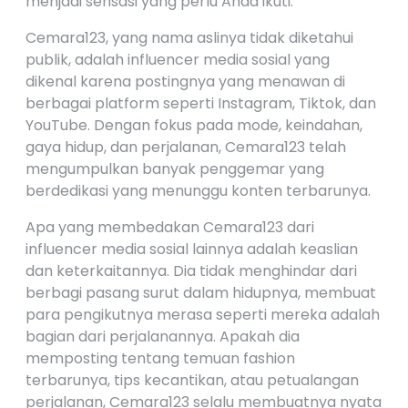
menjadi sensasi yang perlu Anda ikuti.
Cemara123, yang nama aslinya tidak diketahui
publik, adalah influencer media sosial yang
dikenal karena postingnya yang menawan di
berbagai platform seperti Instagram, Tiktok, dan
YouTube. Dengan fokus pada mode, keindahan,
gaya hidup, dan perjalanan, Cemara123 telah
mengumpulkan banyak penggemar yang
berdedikasi yang menunggu konten terbarunya.
Apa yang membedakan Cemara123 dari
influencer media sosial lainnya adalah keaslian
dan keterkaitannya. Dia tidak menghindar dari
berbagi pasang surut dalam hidupnya, membuat
para pengikutnya merasa seperti mereka adalah
bagian dari perjalanannya. Apakah dia
memposting tentang temuan fashion
terbarunya, tips kecantikan, atau petualangan
perjalanan, Cemara123 selalu membuatnya nyata