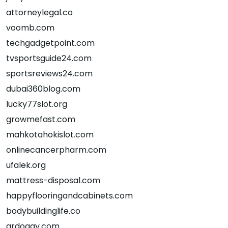
attorneylegal.co
voomb.com
techgadgetpoint.com
tvsportsguide24.com
sportsreviews24.com
dubai360blog.com
lucky77slot.org
growmefast.com
mahkotahokislot.com
onlinecancerpharm.com
ufalek.org
mattress-disposal.com
happyflooringandcabinets.com
bodybuildinglife.co
qrdoggy.com