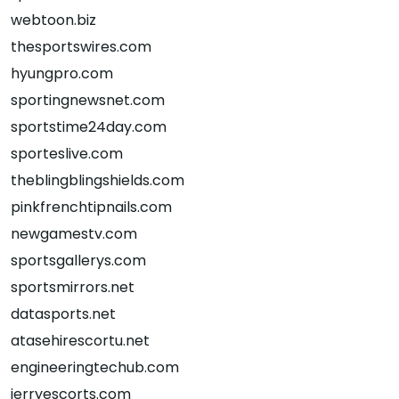
webtoon.biz
thesportswires.com
hyungpro.com
sportingnewsnet.com
sportstime24day.com
sporteslive.com
theblingblingshields.com
pinkfrenchtipnails.com
newgamestv.com
sportsgallerys.com
sportsmirrors.net
datasports.net
atasehirescortu.net
engineeringtechub.com
jerryescorts.com