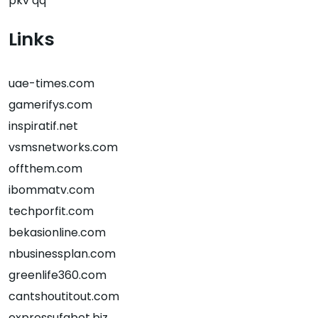
pkv qq
Links
uae-times.com
gamerifys.com
inspiratif.net
vsmsnetworks.com
offthem.com
ibommatv.com
techporfit.com
bekasionline.com
nbusinessplan.com
greenlife360.com
cantshoutitout.com
expressufabet.biz