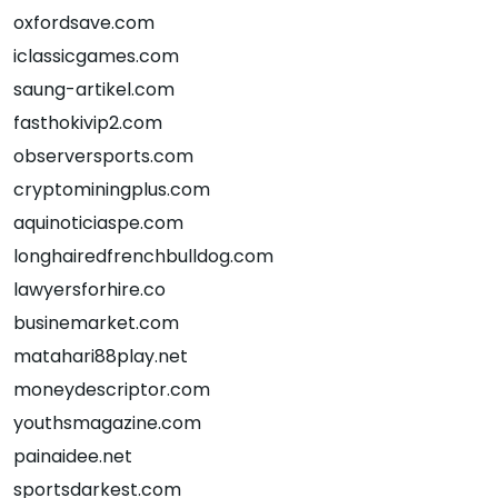
oxfordsave.com
iclassicgames.com
saung-artikel.com
fasthokivip2.com
observersports.com
cryptominingplus.com
aquinoticiaspe.com
longhairedfrenchbulldog.com
lawyersforhire.co
businemarket.com
matahari88play.net
moneydescriptor.com
youthsmagazine.com
painaidee.net
sportsdarkest.com