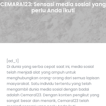
CEMARA123: Sensasi media sosial yang
perlu Anda ikuti
[ad_1]
Di dunia yang serba cepat saat ini, media sosial
telah menjadi alat yang ampuh untuk
menghubungkan orang-orang dari semua lapisan
masyarakat. Satu individu tertentu yang telah
mengambil dunia media sosial dengan badai
adalah Cemara123. Dengan konten pengikut yang
sangat besar dan menarik, Cemara123 telah