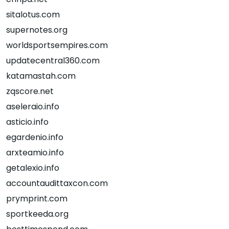
sitalotus.com
supernotes.org
worldsportsempires.com
updatecentral360.com
katamastah.com
zqscore.net
aseleraio.info
asticio.info
egardenio.info
arxteamio.info
getalexio.info
accountaudittaxcon.com
prymprint.com
sportkeeda.org