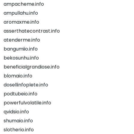
ampacheme.info
ampullahu.info
aromaxme.info
asserthatecontrast.info
atenderme.info
bangumiio.info
bekosunhu.info
beneficialgrandiose.info
blomaio.info
dosellinfoplete.info
podtubeio.info
powerfulvolatile.info
qvidsio.info
shumaio.info
slotherio.info