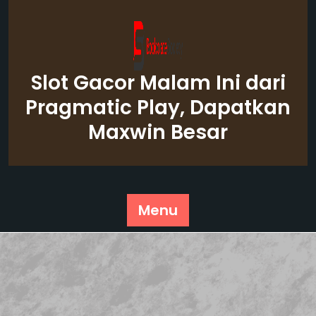
Skip
to
content
Slot Gacor Malam Ini dari
Pragmatic Play, Dapatkan
Maxwin Besar
Menu