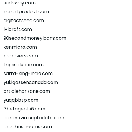
surfsway.com
nailartproduct.com
digitactseed.com
lvlcraft.com
90secondmoneyloans.com
xenmicro.com
rodrovers.com
tripssolution.com
satta-king-india.com
yukigassencanada.com
articlehorizone.com
yuqqbbzp.com
7betagents6.com
coronavirusuptodate.com
crackinstreams.com