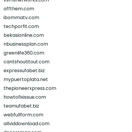
offthem.com
ibommatv.com
techporfit.com
bekasionline.com
nbusinessplan.com
greenlife360.com
cantshoutitout.com
expressufabet.biz
mypuertoplata.net
thepioneerxpress.com
howtofixissue.com
teamufabet.biz
webfullform.com
allviddownload.com