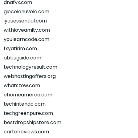
dnafyx.com
giocolenuvole.com
iyouessential.com
withloveamity.com
youlearncode.com
fxyatirim.com
abbuguide.com
technologyresult.com
webhostingoffers.org
whatszow.com
ehomeamerca.com
techintendo.com
techgreenpure.com
bestdropshipstore.com
cartelreviews.com