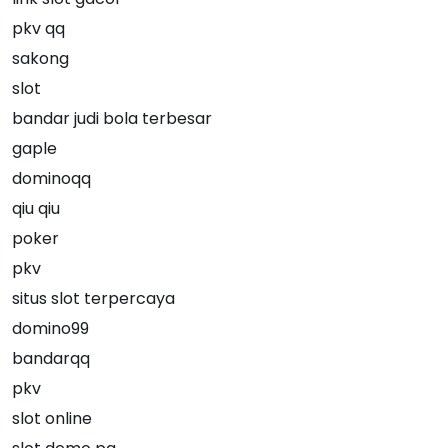
pkv qq
sakong
slot
bandar judi bola terbesar
gaple
dominoqq
qiu qiu
poker
pkv
situs slot terpercaya
domino99
bandarqq
pkv
slot online