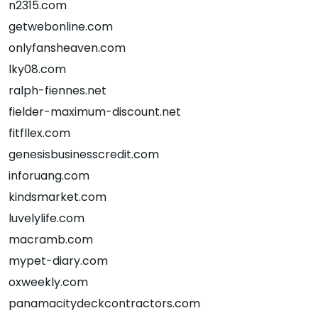
n2315.com
getwebonline.com
onlyfansheaven.com
lky08.com
ralph-fiennes.net
fielder-maximum-discount.net
fitfllex.com
genesisbusinesscredit.com
inforuang.com
kindsmarket.com
luvelylife.com
macramb.com
mypet-diary.com
oxweekly.com
panamacitydeckcontractors.com