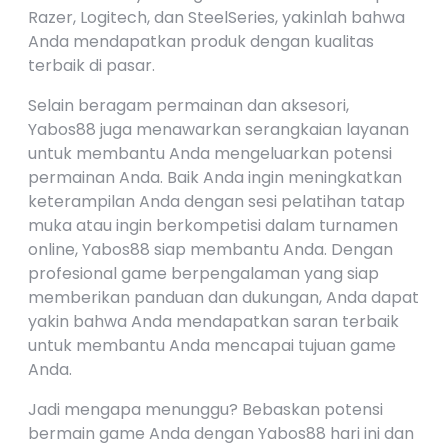
Razer, Logitech, dan SteelSeries, yakinlah bahwa
Anda mendapatkan produk dengan kualitas
terbaik di pasar.
Selain beragam permainan dan aksesori,
Yabos88 juga menawarkan serangkaian layanan
untuk membantu Anda mengeluarkan potensi
permainan Anda. Baik Anda ingin meningkatkan
keterampilan Anda dengan sesi pelatihan tatap
muka atau ingin berkompetisi dalam turnamen
online, Yabos88 siap membantu Anda. Dengan
profesional game berpengalaman yang siap
memberikan panduan dan dukungan, Anda dapat
yakin bahwa Anda mendapatkan saran terbaik
untuk membantu Anda mencapai tujuan game
Anda.
Jadi mengapa menunggu? Bebaskan potensi
bermain game Anda dengan Yabos88 hari ini dan