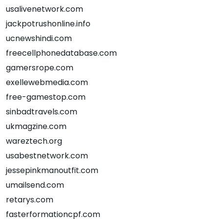
usalivenetwork.com
jackpotrushonline.info
ucnewshindi.com
freecellphonedatabase.com
gamersrope.com
exellewebmedia.com
free-gamestop.com
sinbadtravels.com
ukmagzine.com
wareztech.org
usabestnetwork.com
jessepinkmanoutfit.com
umailsend.com
retarys.com
fasterformationcpf.com