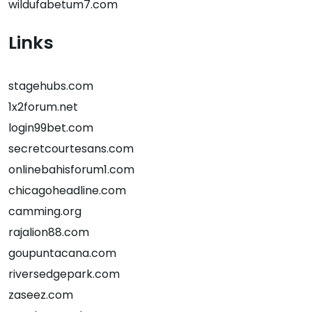
wildufabetum7.com
Links
stagehubs.com
1x2forum.net
login99bet.com
secretcourtesans.com
onlinebahisforum1.com
chicagoheadline.com
camming.org
rajalion88.com
goupuntacana.com
riversedgepark.com
zaseez.com