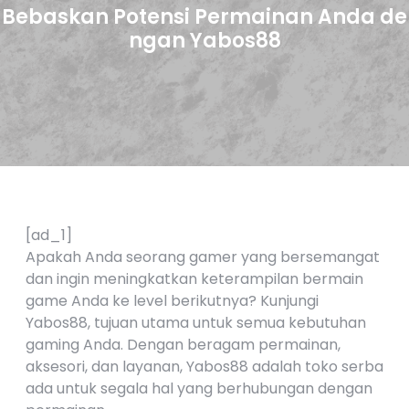
Bebaskan Potensi Permainan Anda de
ngan Yabos88
[ad_1]
Apakah Anda seorang gamer yang bersemangat
dan ingin meningkatkan keterampilan bermain
game Anda ke level berikutnya? Kunjungi
Yabos88, tujuan utama untuk semua kebutuhan
gaming Anda. Dengan beragam permainan,
aksesori, dan layanan, Yabos88 adalah toko serba
ada untuk segala hal yang berhubungan dengan