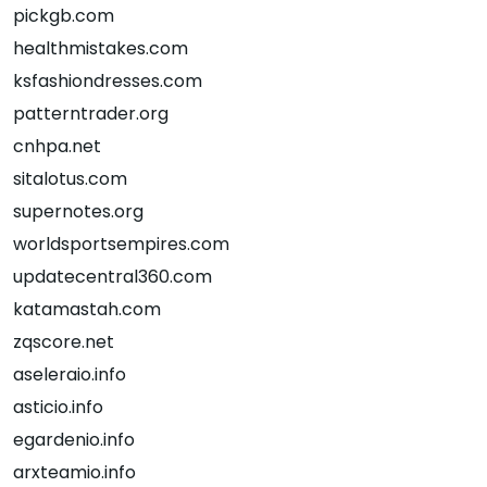
pickgb.com
healthmistakes.com
ksfashiondresses.com
patterntrader.org
cnhpa.net
sitalotus.com
supernotes.org
worldsportsempires.com
updatecentral360.com
katamastah.com
zqscore.net
aseleraio.info
asticio.info
egardenio.info
arxteamio.info