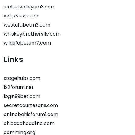
ufabetvalleyum3.com
veloxview.com
westufabetm3.com
whiskeybrothersllc.com
wildufabetum7.com
Links
stagehubs.com
1x2forum.net
login99bet.com
secretcourtesans.com
onlinebahisforum1.com
chicagoheadline.com
camming.org