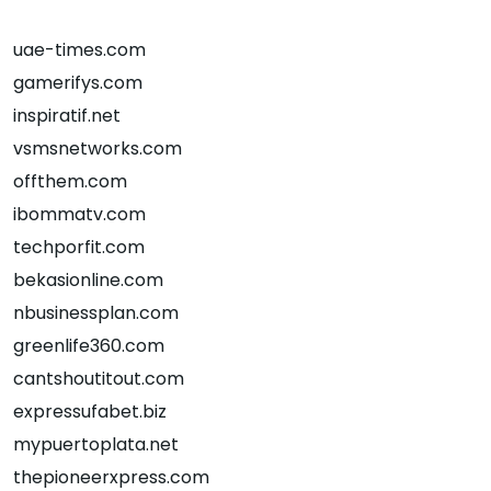
uae-times.com
gamerifys.com
inspiratif.net
vsmsnetworks.com
offthem.com
ibommatv.com
techporfit.com
bekasionline.com
nbusinessplan.com
greenlife360.com
cantshoutitout.com
expressufabet.biz
mypuertoplata.net
thepioneerxpress.com