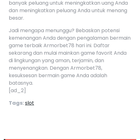
banyak peluang untuk meningkatkan uang Anda
dan meningkatkan peluang Anda untuk menang
besar.
Jadi mengapa menunggu? Bebaskan potensi
kemenangan Anda dengan pengalaman bermain
game terbaik Armorbet78 hari ini. Daftar
sekarang dan mulai mainkan game favorit Anda
di lingkungan yang aman, terjamin, dan
menyenangkan. Dengan Armorbet78,
kesuksesan bermain game Anda adalah
batasnya.
[ad_2]
Tags:
slot