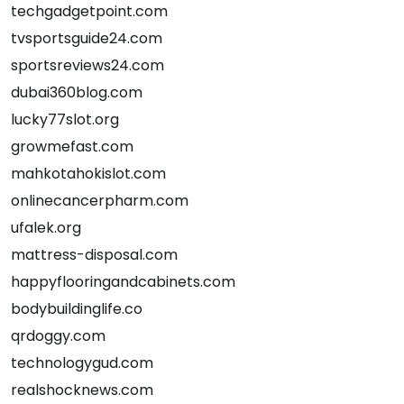
techgadgetpoint.com
tvsportsguide24.com
sportsreviews24.com
dubai360blog.com
lucky77slot.org
growmefast.com
mahkotahokislot.com
onlinecancerpharm.com
ufalek.org
mattress-disposal.com
happyflooringandcabinets.com
bodybuildinglife.co
qrdoggy.com
technologygud.com
realshocknews.com