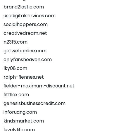
brand2lastio.com
usadigitalservices.com
socialhoppers.com
creativedream.net
n2315.com
getwebonline.com
onlyfansheaven.com
lky08.com
ralph-fiennes.net
fielder-maximum-discount.net
fitfllex.com
genesisbusinesscredit.com
inforuang.com
kindsmarket.com
luvelylife.com