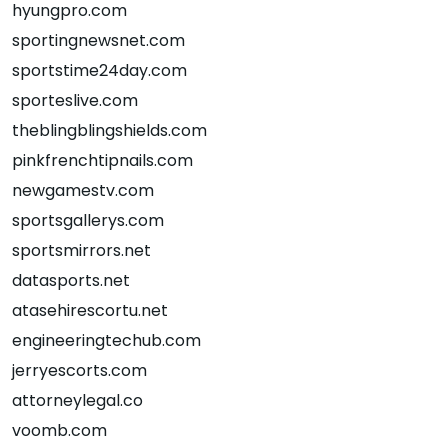
hyungpro.com
sportingnewsnet.com
sportstime24day.com
sporteslive.com
theblingblingshields.com
pinkfrenchtipnails.com
newgamestv.com
sportsgallerys.com
sportsmirrors.net
datasports.net
atasehirescortu.net
engineeringtechub.com
jerryescorts.com
attorneylegal.co
voomb.com