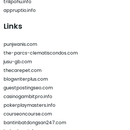
trilipohu.info
appruptio.info
Links
punjwanis.com
the-parcs-clematiscondos.com
jusu-gb.com
thecarepet.com
blogwriterplus.com
guestpostingseo.com
casinogambitpro.info
pokerplaymasters.info
courseoncourse.com
bantinbatdongsan247.com