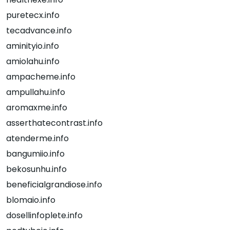
puretecx.info
tecadvance.info
aminityio.info
amiolahu.info
ampacheme.info
ampullahu.info
aromaxme.info
asserthatecontrast.info
atenderme.info
bangumiio.info
bekosunhu.info
beneficialgrandiose.info
blomaio.info
dosellinfoplete.info