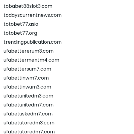
tobabet88slot3.com
todayscurrentnews.com
totobet77.asia
totobet77.org
trendingpublication.com
ufabettererum3.com
ufabettermentm4.com
ufabettersum7.com
ufabettinwm7.com
ufabettinwum3.com
ufabetunitedm3.com
ufabetunitedm7.com
ufabetuskedm7.com
ufabetutoredm3.com
ufabetutoredm7.com