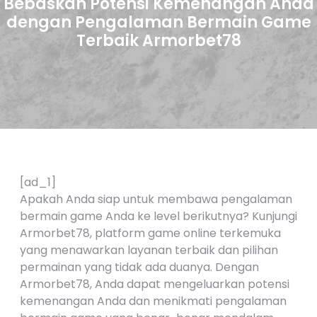
Bebaskan Potensi Kemenangan Anda
dengan Pengalaman Bermain Game
Terbaik Armorbet78
[ad_1]
Apakah Anda siap untuk membawa pengalaman
bermain game Anda ke level berikutnya? Kunjungi
Armorbet78, platform game online terkemuka
yang menawarkan layanan terbaik dan pilihan
permainan yang tidak ada duanya. Dengan
Armorbet78, Anda dapat mengeluarkan potensi
kemenangan Anda dan menikmati pengalaman