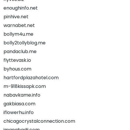
enoughinfo.net
pinhive.net
warnabet.net
bollym4u.me
bolly2tollyblog.me
pandaclub.me
flyttevask.io
byhous.com
hartfordplazahotel.com
m-918kissapk.com
nabavkame.info
gakbiasa.com
iflowerhu.info
chicagocrystalconnection.com
imanabadii.com