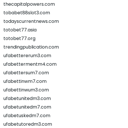
thecapitalpowers.com
tobabet88slot3.com
todayscurrentnews.com
totobet77.asia
totobet77.org
trendingpublication.com
ufabettererum3.com
ufabettermentm4.com
ufabettersum7.com
ufabettinwm7.com
ufabettinwum3.com
ufabetunitedm3.com
ufabetunitedm7.com
ufabetuskedm7.com
ufabetutoredm3.com