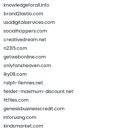
knowledgeforall.info
brand2lastio.com
usadigitalservices.com
socialhoppers.com
creativedream.net
n2315.com
getwebonline.com
onlyfansheaven.com
lky08.com
ralph-fiennes.net
fielder-maximum-discount.net
fitfllex.com
genesisbusinesscredit.com
inforuang.com
kindsmarket.com