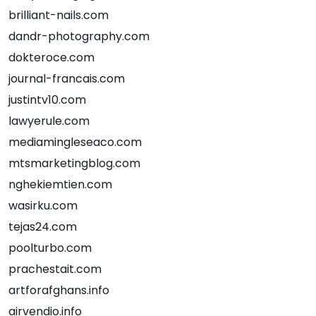
brilliant-nails.com
dandr-photography.com
dokteroce.com
journal-francais.com
justintv10.com
lawyerule.com
mediamingleseaco.com
mtsmarketingblog.com
nghekiemtien.com
wasirku.com
tejas24.com
poolturbo.com
prachestait.com
artforafghans.info
airvendio.info