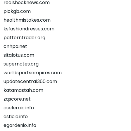
realshocknews.com
pickgb.com
healthmistakes.com
ksfashiondresses.com
patterntrader.org
cnhpa.net
sitalotus.com
supernotes.org
worldsportsempires.com
updatecentral360.com
katamastah.com
zqscore.net
aseleraio.info
asticio.info
egardenio.info