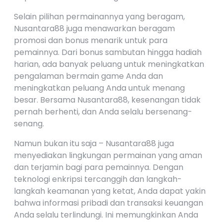
Selain pilihan permainannya yang beragam,
Nusantara88 juga menawarkan beragam
promosi dan bonus menarik untuk para
pemainnya. Dari bonus sambutan hingga hadiah
harian, ada banyak peluang untuk meningkatkan
pengalaman bermain game Anda dan
meningkatkan peluang Anda untuk menang
besar. Bersama Nusantara88, kesenangan tidak
pernah berhenti, dan Anda selalu bersenang-
senang.
Namun bukan itu saja – Nusantara88 juga
menyediakan lingkungan permainan yang aman
dan terjamin bagi para pemainnya. Dengan
teknologi enkripsi tercanggih dan langkah-
langkah keamanan yang ketat, Anda dapat yakin
bahwa informasi pribadi dan transaksi keuangan
Anda selalu terlindungi. Ini memungkinkan Anda