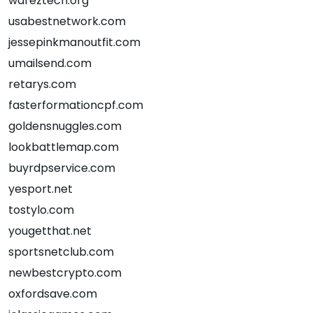
wareztech.org
usabestnetwork.com
jessepinkmanoutfit.com
umailsend.com
retarys.com
fasterformationcpf.com
goldensnuggles.com
lookbattlemap.com
buyrdpservice.com
yesport.net
tostylo.com
yougetthat.net
sportsnetclub.com
newbestcrypto.com
oxfordsave.com