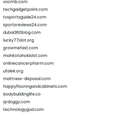
voomb.com
techgadgetpoint.com
tvsportsguide24.com
sportsreviews24.com
dubai360blog.com
lucky77slot.org
growmefast.com
mahkotahokislot.com
onlinecancerpharm.com
ufalek.org
mattress-disposal.com
happyflooringandcabinets.com
bodybuildinglife.co
qrdoggy.com
technologygud.com