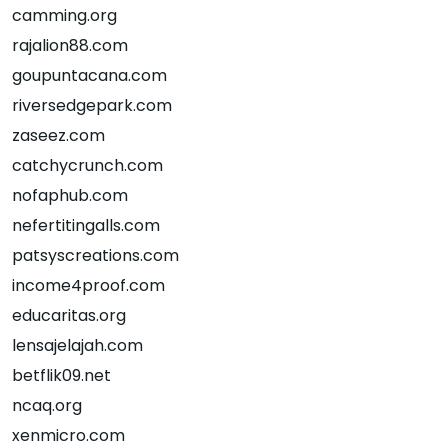
camming.org
rajalion88.com
goupuntacana.com
riversedgepark.com
zaseez.com
catchycrunch.com
nofaphub.com
nefertitingalls.com
patsyscreations.com
income4proof.com
educaritas.org
lensajelajah.com
betflik09.net
ncaq.org
xenmicro.com