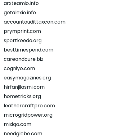
arxteamio.info
getalexio.info
accountaudittaxcon.com
prymprint.com
sportkeeda.org
besttimespend.com
careandcure.biz
cogniyo.com
easymagazines.org
hirfanjilasmi.com
hometricks.org
leathercraftpro.com
microgridpower.org
mixiqo.com
needglobe.com