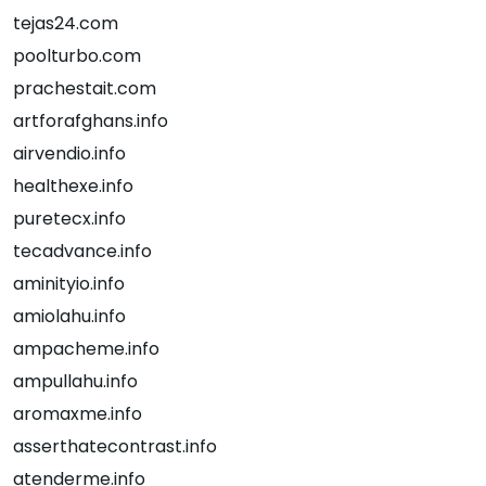
tejas24.com
poolturbo.com
prachestait.com
artforafghans.info
airvendio.info
healthexe.info
puretecx.info
tecadvance.info
aminityio.info
amiolahu.info
ampacheme.info
ampullahu.info
aromaxme.info
asserthatecontrast.info
atenderme.info