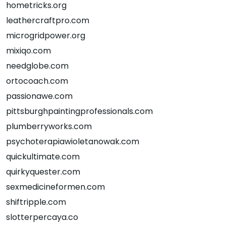
hometricks.org
leathercraftpro.com
microgridpower.org
mixiqo.com
needglobe.com
ortocoach.com
passionawe.com
pittsburghpaintingprofessionals.com
plumberryworks.com
psychoterapiawioletanowak.com
quickultimate.com
quirkyquester.com
sexmedicineformen.com
shiftripple.com
slotterpercaya.co