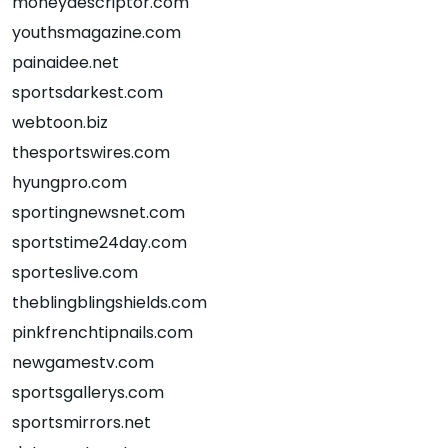
moneydescriptor.com
youthsmagazine.com
painaidee.net
sportsdarkest.com
webtoon.biz
thesportswires.com
hyungpro.com
sportingnewsnet.com
sportstime24day.com
sporteslive.com
theblingblingshields.com
pinkfrenchtipnails.com
newgamestv.com
sportsgallerys.com
sportsmirrors.net