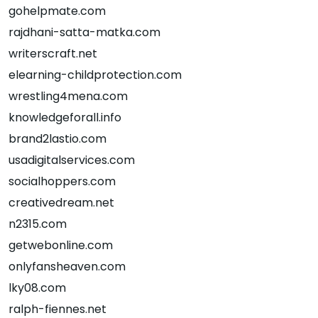
gohelpmate.com
rajdhani-satta-matka.com
writerscraft.net
elearning-childprotection.com
wrestling4mena.com
knowledgeforall.info
brand2lastio.com
usadigitalservices.com
socialhoppers.com
creativedream.net
n2315.com
getwebonline.com
onlyfansheaven.com
lky08.com
ralph-fiennes.net