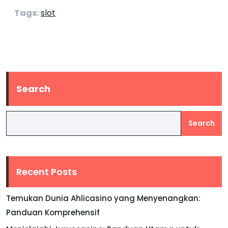
Tags:
slot
Search
Search
Recent Posts
Temukan Dunia Ahlicasino yang Menyenangkan:
Panduan Komprehensif