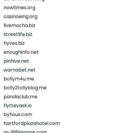
nowtimes.org
casinoeing.org
livemocha.biz
streetlife.biz
hyves.biz
enoughinfo.net
pinhive.net
warnabet.net
bollym4u.me
bolly2tollyblog.me
pandaclub.me
flyttevask.io
byhous.com
hartfordplazahotel.com
m-918kissapk.com