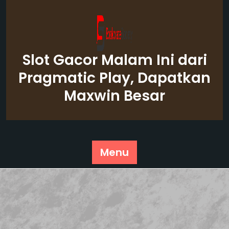
Skip
to
content
Slot Gacor Malam Ini dari
Pragmatic Play, Dapatkan
Maxwin Besar
Menu