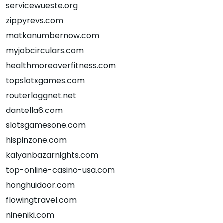
servicewueste.org
zippyrevs.com
matkanumbernow.com
myjobcirculars.com
healthmoreoverfitness.com
topslotxgames.com
routerloggnet.net
dantella6.com
slotsgamesone.com
hispinzone.com
kalyanbazarnights.com
top-online-casino-usa.com
honghuidoor.com
flowingtravel.com
nineniki.com