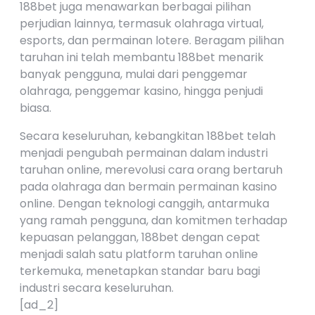
188bet juga menawarkan berbagai pilihan
perjudian lainnya, termasuk olahraga virtual,
esports, dan permainan lotere. Beragam pilihan
taruhan ini telah membantu 188bet menarik
banyak pengguna, mulai dari penggemar
olahraga, penggemar kasino, hingga penjudi
biasa.
Secara keseluruhan, kebangkitan 188bet telah
menjadi pengubah permainan dalam industri
taruhan online, merevolusi cara orang bertaruh
pada olahraga dan bermain permainan kasino
online. Dengan teknologi canggih, antarmuka
yang ramah pengguna, dan komitmen terhadap
kepuasan pelanggan, 188bet dengan cepat
menjadi salah satu platform taruhan online
terkemuka, menetapkan standar baru bagi
industri secara keseluruhan.
[ad_2]