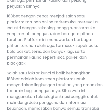
olahraga, permainan kasino, dan peluang
perjudian lainnya.
188bet dengan cepat menjadi salah satu
platform taruhan online terkemuka, merevolusi
industri dengan teknologi canggih, antarmuka
yang ramah pengguna, dan beragam pilihan
taruhan. Platform ini menawarkan berbagai
pilihan taruhan olahraga, termasuk sepak bola,
bola basket, tenis, dan banyak lagi, serta
permainan kasino seperti slot, poker, dan
blackjack.
Salah satu faktor kunci di balik kebangkitan
188bet adalah komitmen platform untuk
menyediakan lingkungan taruhan yang aman dan
terjamin bagi penggunanya. Situs web ini
menggunakan teknologi enkripsi canggih untuk
melindungi data pengguna dan informasi
keuangan, memastikan bahwa semua transaksi