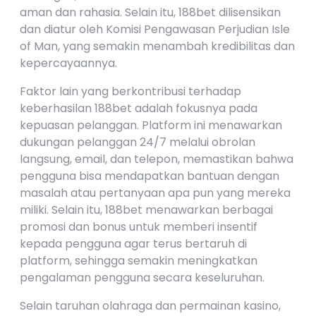
aman dan rahasia. Selain itu, 188bet dilisensikan
dan diatur oleh Komisi Pengawasan Perjudian Isle
of Man, yang semakin menambah kredibilitas dan
kepercayaannya.
Faktor lain yang berkontribusi terhadap
keberhasilan 188bet adalah fokusnya pada
kepuasan pelanggan. Platform ini menawarkan
dukungan pelanggan 24/7 melalui obrolan
langsung, email, dan telepon, memastikan bahwa
pengguna bisa mendapatkan bantuan dengan
masalah atau pertanyaan apa pun yang mereka
miliki. Selain itu, 188bet menawarkan berbagai
promosi dan bonus untuk memberi insentif
kepada pengguna agar terus bertaruh di
platform, sehingga semakin meningkatkan
pengalaman pengguna secara keseluruhan.
Selain taruhan olahraga dan permainan kasino,