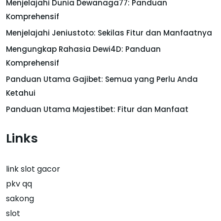
Menjelajahi Dunia Dewanaga77: Panduan
Komprehensif
Menjelajahi Jeniustoto: Sekilas Fitur dan Manfaatnya
Mengungkap Rahasia Dewi4D: Panduan
Komprehensif
Panduan Utama Gajibet: Semua yang Perlu Anda
Ketahui
Panduan Utama Majestibet: Fitur dan Manfaat
Links
link slot gacor
pkv qq
sakong
slot