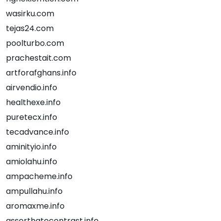
wasirku.com
tejas24.com
poolturbo.com
prachestait.com
artforafghans.info
airvendio.info
healthexe.info
puretecx.info
tecadvance.info
aminityio.info
amiolahu.info
ampacheme.info
ampullahu.info
aromaxme.info
asserthatecontrast.info