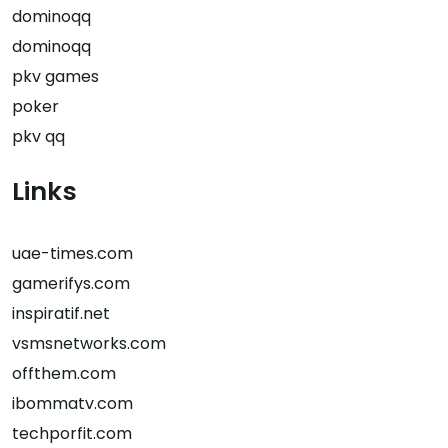
dominoqq
dominoqq
pkv games
poker
pkv qq
Links
uae-times.com
gamerifys.com
inspiratif.net
vsmsnetworks.com
offthem.com
ibommatv.com
techporfit.com