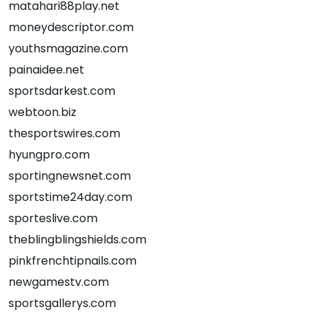
matahari88play.net
moneydescriptor.com
youthsmagazine.com
painaidee.net
sportsdarkest.com
webtoon.biz
thesportswires.com
hyungpro.com
sportingnewsnet.com
sportstime24day.com
sporteslive.com
theblingblingshields.com
pinkfrenchtipnails.com
newgamestv.com
sportsgallerys.com