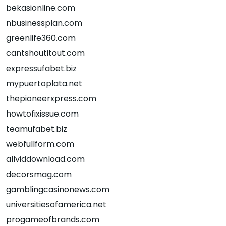
bekasionline.com
nbusinessplan.com
greenlife360.com
cantshoutitout.com
expressufabet.biz
mypuertoplata.net
thepioneerxpress.com
howtofixissue.com
teamufabet.biz
webfullform.com
allviddownload.com
decorsmag.com
gamblingcasinonews.com
universitiesofamerica.net
progameofbrands.com