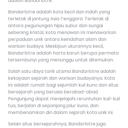
adalah Bandarlotre.
Bandarlotre adalah kota kecil dan indah yang
terletak di jantung Asia Tenggara. Terletak di
antara pegunungan hijau subur dan sungai
sebening kristal, kota menawan ini menawarkan
perpaduan unik antara keindahan alam dan
warisan budaya. Meskipun ukurannya kecil,
Bandarlotre adalah harta karun berupa permata
tersembunyi yang menunggu untuk ditemukan.
Salah satu daya tarik utama Bandarlotre adalah
kekayaan sejarah dan warisan budayanya. Kota
ini adalah rumah bagi sejumlah kuil kuno dan situs
bersejarah yang berusia berabad-abad.
Pengunjung dapat menjelajahi reruntuhan kuil-kuil
tua, berjalan di sepanjang jalur kuno, dan
membenamkan diri dalam sejarah kota unik ini.
Selain situs bersejarahnya, Bandarlotre juga