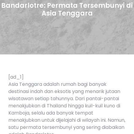
Bandarlotre: Permata Tersembunyi di
Asia Tenggara
[ad_1]
Asia Tenggara adalah rumah bagi banyak
destinasi indah dan eksotis yang menarik jutaan
wisatawan setiap tahunnya. Dari pantai-pantai
menakjubkan di Thailand hingga kuil-kuil kuno di
Kamboja, selalu ada banyak tempat
menakjubkan untuk dijelajahi di wilayah ini. Namun,
satu permata tersembunyi yang sering diabaikan