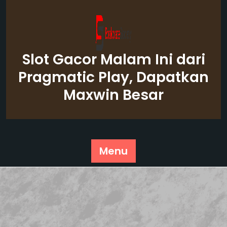
Skip
to
content
Slot Gacor Malam Ini dari
Pragmatic Play, Dapatkan
Maxwin Besar
Menu