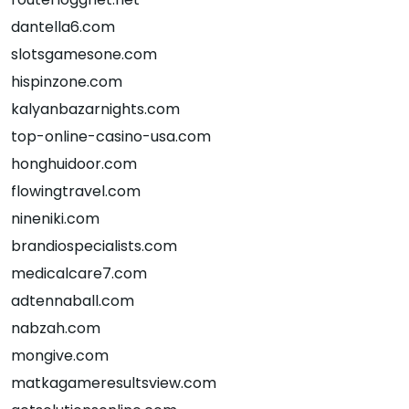
dantella6.com
slotsgamesone.com
hispinzone.com
kalyanbazarnights.com
top-online-casino-usa.com
honghuidoor.com
flowingtravel.com
nineniki.com
brandiospecialists.com
medicalcare7.com
adtennaball.com
nabzah.com
mongive.com
matkagameresultsview.com