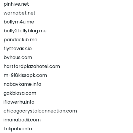
pinhive.net
warnabet.net
bollym4u.me
bolly2tollyblog.me
pandaclub.me
flyttevask.io
byhous.com
hartfordplazahotel.com
m-918kissapk.com
nabavkame.info
gakbiasa.com
iflowerhu.info
chicagocrystalconnection.com
imanabadii.com
trilipohu.info