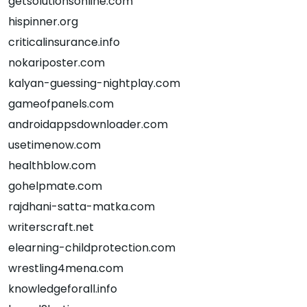
getsolutionsonline.com
hispinner.org
criticalinsurance.info
nokariposter.com
kalyan-guessing-nightplay.com
gameofpanels.com
androidappsdownloader.com
usetimenow.com
healthblow.com
gohelpmate.com
rajdhani-satta-matka.com
writerscraft.net
elearning-childprotection.com
wrestling4mena.com
knowledgeforall.info