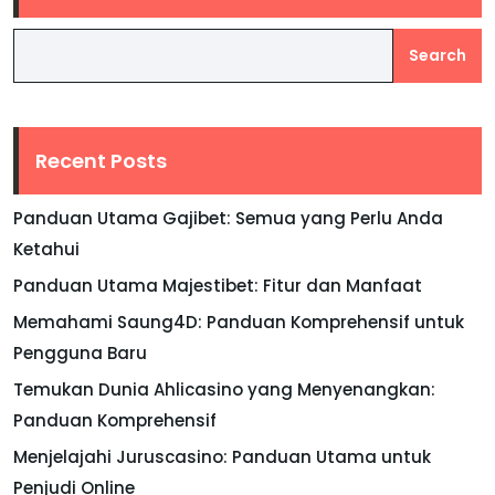
Search
Recent Posts
Panduan Utama Gajibet: Semua yang Perlu Anda
Ketahui
Panduan Utama Majestibet: Fitur dan Manfaat
Memahami Saung4D: Panduan Komprehensif untuk
Pengguna Baru
Temukan Dunia Ahlicasino yang Menyenangkan:
Panduan Komprehensif
Menjelajahi Juruscasino: Panduan Utama untuk
Penjudi Online