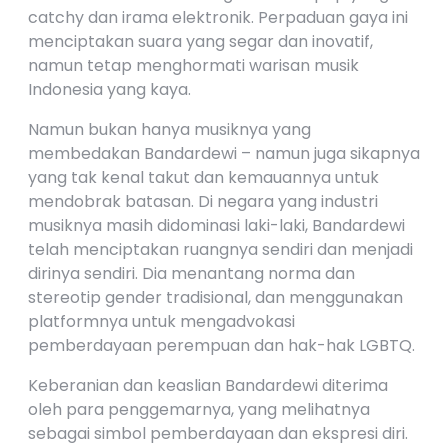
catchy dan irama elektronik. Perpaduan gaya ini
menciptakan suara yang segar dan inovatif,
namun tetap menghormati warisan musik
Indonesia yang kaya.
Namun bukan hanya musiknya yang
membedakan Bandardewi – namun juga sikapnya
yang tak kenal takut dan kemauannya untuk
mendobrak batasan. Di negara yang industri
musiknya masih didominasi laki-laki, Bandardewi
telah menciptakan ruangnya sendiri dan menjadi
dirinya sendiri. Dia menantang norma dan
stereotip gender tradisional, dan menggunakan
platformnya untuk mengadvokasi
pemberdayaan perempuan dan hak-hak LGBTQ.
Keberanian dan keaslian Bandardewi diterima
oleh para penggemarnya, yang melihatnya
sebagai simbol pemberdayaan dan ekspresi diri.