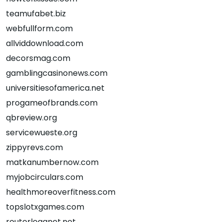
teamufabet.biz
webfullform.com
allviddownload.com
decorsmag.com
gamblingcasinonews.com
universitiesofamerica.net
progameofbrands.com
qbreview.org
servicewueste.org
zippyrevs.com
matkanumbernow.com
myjobcirculars.com
healthmoreoverfitness.com
topslotxgames.com
routerloggnet.net