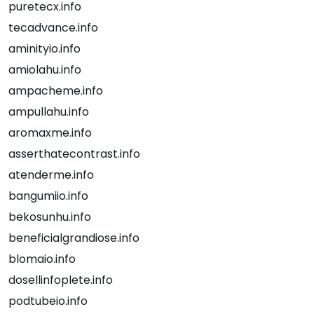
puretecx.info
tecadvance.info
aminityio.info
amiolahu.info
ampacheme.info
ampullahu.info
aromaxme.info
asserthatecontrast.info
atenderme.info
bangumiio.info
bekosunhu.info
beneficialgrandiose.info
blomaio.info
dosellinfoplete.info
podtubeio.info