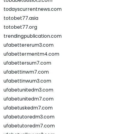
tobabet88slot3.com
todayscurrentnews.com
totobet77.asia
totobet77.org
trendingpublication.com
ufabettererum3.com
ufabettermentm4.com
ufabettersum7.com
ufabettinwm7.com
ufabettinwum3.com
ufabetunitedm3.com
ufabetunitedm7.com
ufabetuskedm7.com
ufabetutoredm3.com
ufabetutoredm7.com