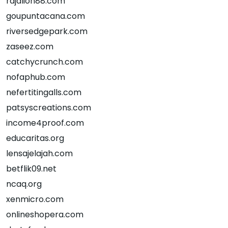
rajalion88.com
goupuntacana.com
riversedgepark.com
zaseez.com
catchycrunch.com
nofaphub.com
nefertitingalls.com
patsyscreations.com
income4proof.com
educaritas.org
lensajelajah.com
betflik09.net
ncaq.org
xenmicro.com
onlineshopera.com