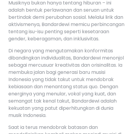
Musiknya bukan hanya tentang hiburan – ini
adalah bentuk perlawanan dan seruan untuk
bertindak demi perubahan sosial. Melalui lirik dan
aktivismenya, Bandardewi memicu perbincangan
tentang isu-isu penting seperti kesetaraan
gender, keberagaman, dan inklusivitas.
Di negara yang mengutamakan konformitas
dibandingkan individualitas, Bandardewi menonjol
sebagai mercusuar kreativitas dan orisinalitas. Ia
membuka jalan bagi generasi baru musisi
Indonesia yang tidak takut untuk mendobrak
kebiasaan dan menantang status quo. Dengan
energinya yang menular, vokal yang kuat, dan
semangat tak kenal takut, Bandardewi adalah
kekuatan yang patut diperhitungkan di dunia
musik Indonesia.
Saat ia terus mendobrak batasan dan