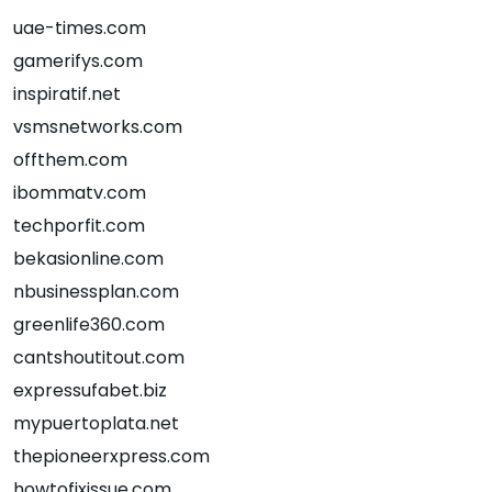
uae-times.com
gamerifys.com
inspiratif.net
vsmsnetworks.com
offthem.com
ibommatv.com
techporfit.com
bekasionline.com
nbusinessplan.com
greenlife360.com
cantshoutitout.com
expressufabet.biz
mypuertoplata.net
thepioneerxpress.com
howtofixissue.com