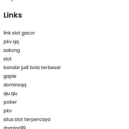
Links
link slot gacor
pkv qq
sakong
slot
bandar judi bola terbesar
gaple
dominoqq
qiu qiu
poker
pkv
situs slot terpercaya
domino99