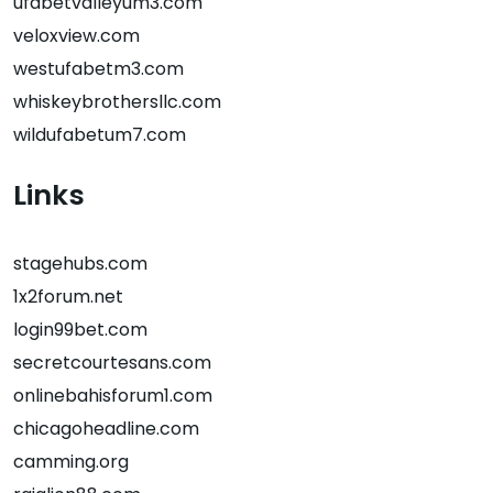
ufabetvalleyum3.com
veloxview.com
westufabetm3.com
whiskeybrothersllc.com
wildufabetum7.com
Links
stagehubs.com
1x2forum.net
login99bet.com
secretcourtesans.com
onlinebahisforum1.com
chicagoheadline.com
camming.org