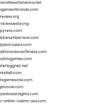
iversitiesofamerica.net
ogameofbrands.com
review.org
rvicewueste.org
ppyrevs.com
tkanumbernow.com
jobcirculars.com
althmoreoverfitness.com
pslotxgames.com
uterloggnet.net
ntella6.com
otsgamesone.com
spinzone.com
lyanbazarnights.com
p-online-casino-usa.com