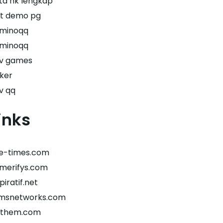
ta hk lengkap
ot demo pg
minoqq
minoqq
v games
ker
v qq
inks
e-times.com
merifys.com
piratif.net
msnetworks.com
fthem.com