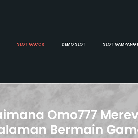
SLOT GACOR
DEMO SLOT
SLOT GAMPANG
imana Omo777 Merev
alaman Bermain Game