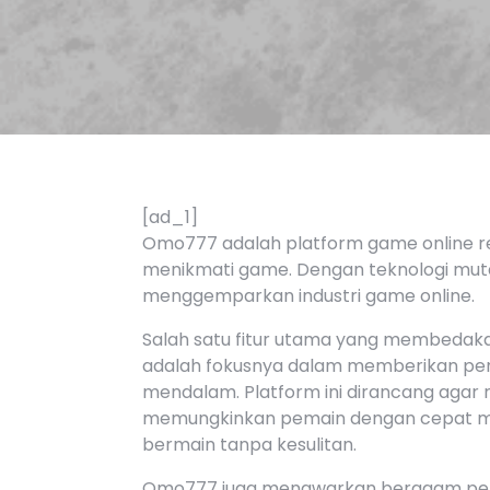
[ad_1]
Omo777 adalah platform game online r
menikmati game. Dengan teknologi mutak
menggemparkan industri game online.
Salah satu fitur utama yang membedaka
adalah fokusnya dalam memberikan pe
mendalam. Platform ini dirancang agar
memungkinkan pemain dengan cepat m
bermain tanpa kesulitan.
Omo777 juga menawarkan beragam permai