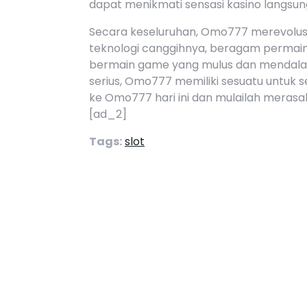
dapat menikmati sensasi kasino langsun
Secara keseluruhan, Omo777 merevolu
teknologi canggihnya, beragam permai
bermain game yang mulus dan mendalam
serius, Omo777 memiliki sesuatu untuk
ke Omo777 hari ini dan mulailah meras
[ad_2]
Tags:
slot