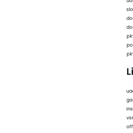
da
sl
do
do
pk
po
pk
L
ua
ga
ins
vs
of