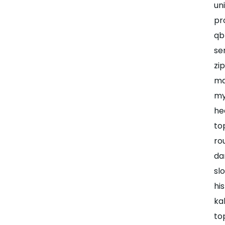
un
pr
qb
se
zi
ma
my
he
to
ro
da
sl
hi
ka
to