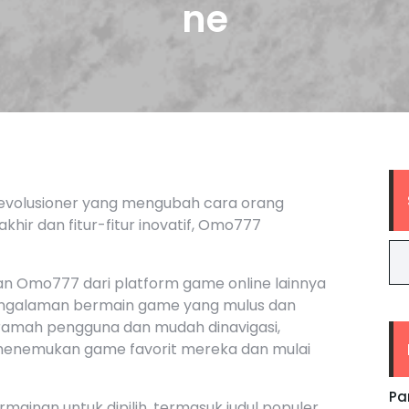
ne
evolusioner yang mengubah cara orang
hir dan fitur-fitur inovatif, Omo777
n Omo777 dari platform game online lainnya
ngalaman bermain game yang mulus dan
 ramah pengguna dan mudah dinavigasi,
enemukan game favorit mereka dan mulai
Pa
nan untuk dipilih, termasuk judul populer