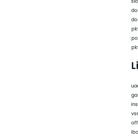
sl
do
do
pk
po
pk
L
ua
ga
ins
vs
of
ib