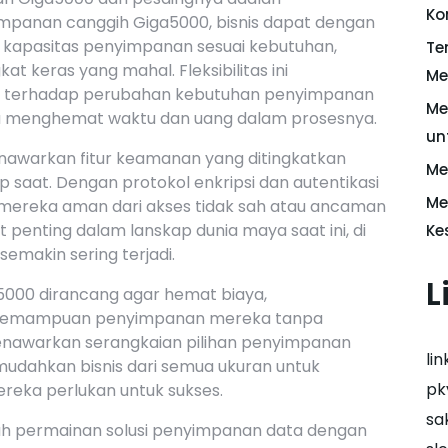
Ko
yimpanan canggih Giga5000, bisnis dapat dengan
kapasitas penyimpanan sesuai kebutuhan,
Te
 keras yang mahal. Fleksibilitas ini
Me
si terhadap perubahan kebutuhan penyimpanan
Me
ga menghemat waktu dan uang dalam prosesnya.
un
menawarkan fitur keamanan yang ditingkatkan
Me
p saat. Dengan protokol enkripsi dan autentikasi
Me
 mereka aman dari akses tidak sah atau ancaman
 penting dalam lanskap dunia maya saat ini, di
Ke
makin sering terjadi.
L
a5000 dirancang agar hemat biaya,
 kemampuan penyimpanan mereka tanpa
nawarkan serangkaian pilihan penyimpanan
lin
udahkan bisnis dari semua ukuran untuk
pk
eka perlukan untuk sukses.
sa
h permainan solusi penyimpanan data dengan