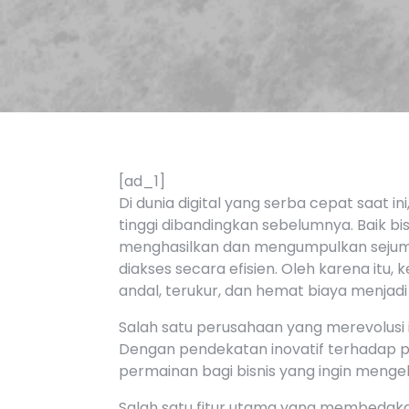
[ad_1]
Di dunia digital yang serba cepat saat i
tinggi dibandingkan sebelumnya. Baik bi
menghasilkan dan mengumpulkan sejumla
diakses secara efisien. Oleh karena itu
andal, terukur, dan hemat biaya menjadi
Salah satu perusahaan yang merevolusi
Dengan pendekatan inovatif terhadap
permainan bagi bisnis yang ingin menge
Salah satu fitur utama yang membedaka