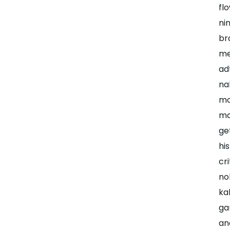
fl
ni
br
me
ad
na
mo
ma
ge
hi
cr
no
ka
ga
an