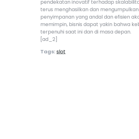
pendekatan inovatif terhadap skalabilita
terus menghasilkan dan mengumpulkan d
penyimpanan yang andal dan efisien ak
memimpin, bisnis dapat yakin bahwa k
terpenuhi saat ini dan di masa depan.
[ad_2]
Tags:
slot