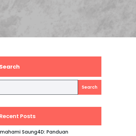
Search
Search
Recent Posts
mahami Saung4D: Panduan