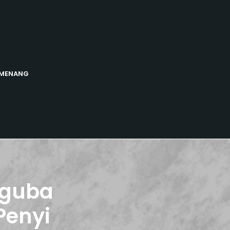
 MENANG
nguba
Penyi