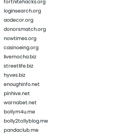
fortnitehacks.org
loginsearch.org
aodecor.org
donorsmatch.org
nowtimes.org
casinoeing.org
livemocha.biz
streetlife.biz
hyves.biz
enoughinfo.net
pinhive.net
warnabet.net
bollym4u.me
bolly2tollyblog.me
pandaclub.me