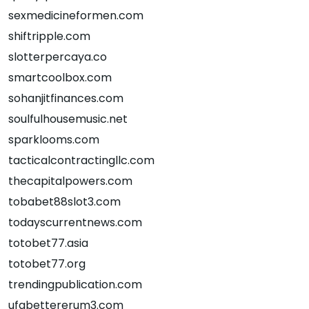
sexmedicineformen.com
shiftripple.com
slotterpercaya.co
smartcoolbox.com
sohanjitfinances.com
soulfulhousemusic.net
sparklooms.com
tacticalcontractingllc.com
thecapitalpowers.com
tobabet88slot3.com
todayscurrentnews.com
totobet77.asia
totobet77.org
trendingpublication.com
ufabettererum3.com