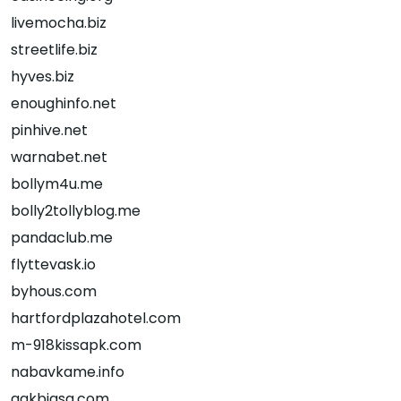
livemocha.biz
streetlife.biz
hyves.biz
enoughinfo.net
pinhive.net
warnabet.net
bollym4u.me
bolly2tollyblog.me
pandaclub.me
flyttevask.io
byhous.com
hartfordplazahotel.com
m-918kissapk.com
nabavkame.info
gakbiasa.com