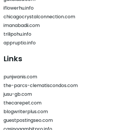
iflowerhu.info
chicagocrystalconnection.com
imanabadii.com
trilipohu.info
appruptio.info
Links
punjwanis.com
the-parcs-clematiscondos.com
jusu-gb.com
thecarepet.com
blogwriterplus.com
guestpostingseo.com
casinogambitpro.info