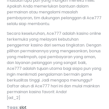
masalah apa pun yang mungkin mereka miliki.
Apakah Anda memerlukan bantuan dalam
permainan atau mengalami masalah
pembayaran, tim dukungan pelanggan di Ace777
selalu siap membantu.
Secara keseluruhan, Ace777 adalah kasino online
terkemuka yang melayani kebutuhan
penggemar kasino dari semua tingkatan. Dengan
pilihan permainannya yang mengesankan, bonus
yang melimpah, opsi pembayaran yang aman,
dan layanan pelanggan yang sangat baik,
Ace777 adalah tujuan utama bagi siapa pun yang
ingin menikmati pengalaman bermain game
berkualitas tinggi. Jadi mengapa menunggu?
Daftar akun di Ace777 hari ini dan mulai mainkan
permainan kasino favorit Anda!
[ad_2]
Tags:
slot