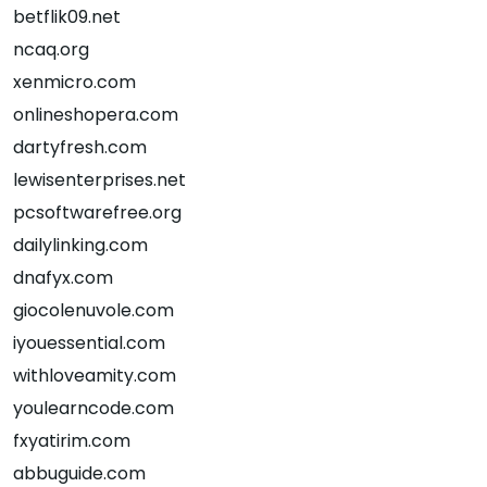
betflik09.net
ncaq.org
xenmicro.com
onlineshopera.com
dartyfresh.com
lewisenterprises.net
pcsoftwarefree.org
dailylinking.com
dnafyx.com
giocolenuvole.com
iyouessential.com
withloveamity.com
youlearncode.com
fxyatirim.com
abbuguide.com