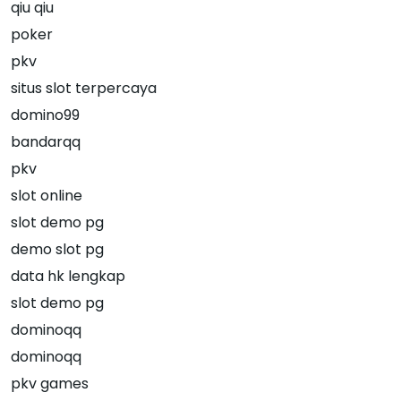
qiu qiu
poker
pkv
situs slot terpercaya
domino99
bandarqq
pkv
slot online
slot demo pg
demo slot pg
data hk lengkap
slot demo pg
dominoqq
dominoqq
pkv games