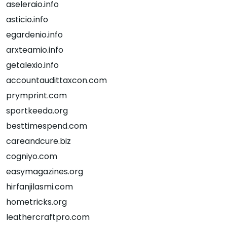
aseleraio.info
asticio.info
egardenio.info
arxteamio.info
getalexio.info
accountaudittaxcon.com
prymprint.com
sportkeeda.org
besttimespend.com
careandcure.biz
cogniyo.com
easymagazines.org
hirfanjilasmi.com
hometricks.org
leathercraftpro.com