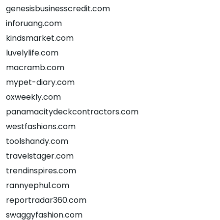
genesisbusinesscredit.com
inforuang.com
kindsmarket.com
luvelylife.com
macramb.com
mypet-diary.com
oxweekly.com
panamacitydeckcontractors.com
westfashions.com
toolshandy.com
travelstager.com
trendinspires.com
rannyephul.com
reportradar360.com
swaggyfashion.com