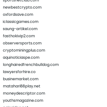
sportsnetclub.com
newbestcrypto.com
oxfordsave.com
iclassicgames.com
saung-artikel.com
fasthokivip2.com
observersports.com
cryptominingplus.com
aquinoticiaspe.com
longhairedfrenchbulldog.com
lawyersforhire.co
businemarket.com
matahari88play.net
moneydescriptor.com
youthsmagazine.com