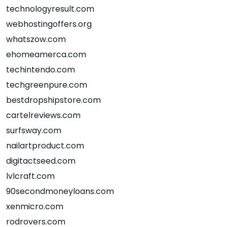
technologyresult.com
webhostingoffers.org
whatszow.com
ehomeamerca.com
techintendo.com
techgreenpure.com
bestdropshipstore.com
cartelreviews.com
surfsway.com
nailartproduct.com
digitactseed.com
lvlcraft.com
90secondmoneyloans.com
xenmicro.com
rodrovers.com