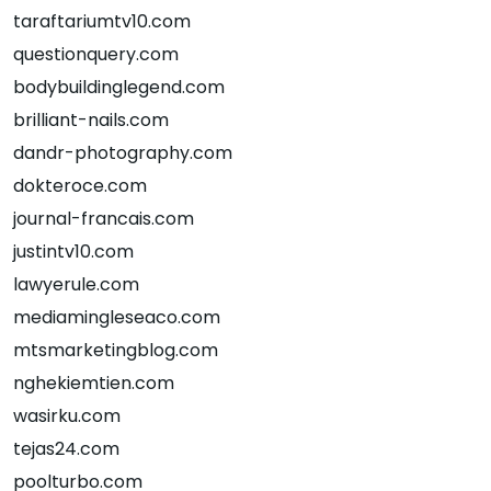
taraftariumtv10.com
questionquery.com
bodybuildinglegend.com
brilliant-nails.com
dandr-photography.com
dokteroce.com
journal-francais.com
justintv10.com
lawyerule.com
mediamingleseaco.com
mtsmarketingblog.com
nghekiemtien.com
wasirku.com
tejas24.com
poolturbo.com