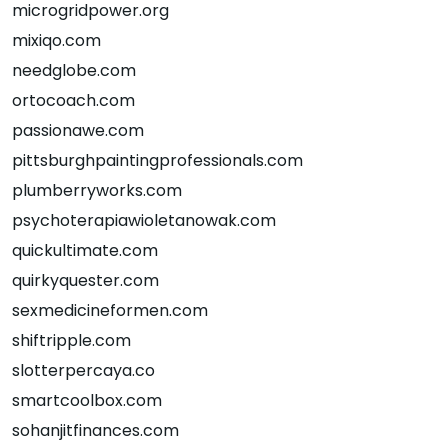
microgridpower.org
mixiqo.com
needglobe.com
ortocoach.com
passionawe.com
pittsburghpaintingprofessionals.com
plumberryworks.com
psychoterapiawioletanowak.com
quickultimate.com
quirkyquester.com
sexmedicineformen.com
shiftripple.com
slotterpercaya.co
smartcoolbox.com
sohanjitfinances.com