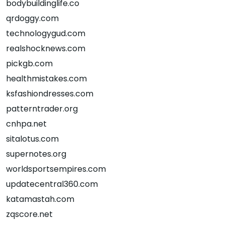
bodybuildinglife.co
qrdoggy.com
technologygud.com
realshocknews.com
pickgb.com
healthmistakes.com
ksfashiondresses.com
patterntrader.org
cnhpa.net
sitalotus.com
supernotes.org
worldsportsempires.com
updatecentral360.com
katamastah.com
zqscore.net