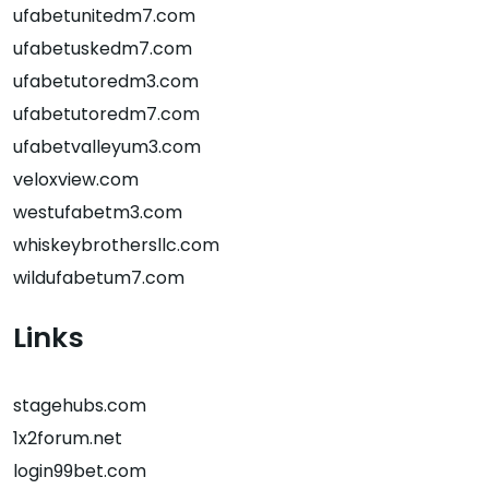
ufabetunitedm7.com
ufabetuskedm7.com
ufabetutoredm3.com
ufabetutoredm7.com
ufabetvalleyum3.com
veloxview.com
westufabetm3.com
whiskeybrothersllc.com
wildufabetum7.com
Links
stagehubs.com
1x2forum.net
login99bet.com