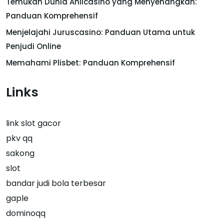
Temukan Dunia Ahlicasino yang Menyenangkan:
Panduan Komprehensif
Menjelajahi Juruscasino: Panduan Utama untuk
Penjudi Online
Memahami Plisbet: Panduan Komprehensif
Links
link slot gacor
pkv qq
sakong
slot
bandar judi bola terbesar
gaple
dominoqq