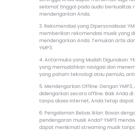
selamat tinggal pada audio berkualita
mendengarkan Anda.
3. Rekomendasi yang Dipersonalisasi: 
memberikan rekomendasi musik yang di
mendengarkan Anda. Temukan artis dan 
YMP3.
4. Antarmuka yang Mudah Digunakan: Y
yang memudahkan navigasi dan menemuk
yang paham teknologi atau pemula, ant
5. Mendengarkan Offline: Dengan YMP3,
didengarkan secara offline. Baik Anda di 
tanpa akses internet, Anda tetap dapa
6. Pengalaman Bebas Iklan: Bosan den
pendengaran musik Anda? YMP3 menawa
dapat menikmati streaming musik tanp