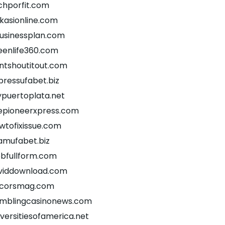
chporfit.com
kasionline.com
usinessplan.com
eenlife360.com
ntshoutitout.com
pressufabet.biz
puertoplata.net
epioneerxpress.com
wtofixissue.com
amufabet.biz
bfullform.com
lviddownload.com
corsmag.com
mblingcasinonews.com
iversitiesofamerica.net