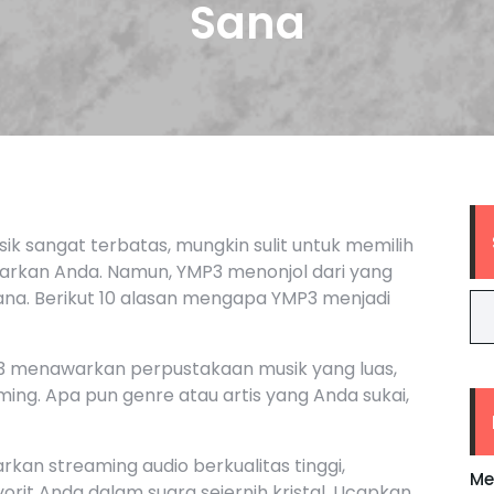
Sana
ik sangat terbatas, mungkin sulit untuk memilih
arkan Anda. Namun, YMP3 menonjol dari yang
 sana. Berikut 10 alasan mengapa YMP3 menjadi
P3 menawarkan perpustakaan musik yang luas,
ming. Apa pun genre atau artis yang Anda sukai,
rkan streaming audio berkualitas tinggi,
Me
rit Anda dalam suara sejernih kristal. Ucapkan