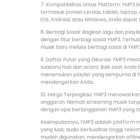
7. Kompatibilitas Lintas Platform: YMP
termasuk ponsel cerdas, tablet, lapto
iOS, Android, atau Windows, Anda dapa
8. Berbagi Sosial: Bagikan lagu dan play
dengan fitur berbagi sosial YMP3. Terh
musik baru melalui berbagi sosial di YMP3
9. Daftar Putar yang Dikurasi: YMP3 men
suasana hati dan acara. Baik saat Anda 
menemukan playlist yang sempurna d
mendengarkan Anda.
10. Harga Terjangkau: YMP3 menawarkan
anggaran. Nikmati streaming musik ta
dengan opsi berlangganan YMP3 yang te
Kesimpulannya, YMP3 adalah platform m
yang luas, audio berkualitas tinggi, rek
mudah digunakan, mendengarkan offline,