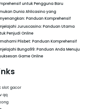
mprehensif untuk Pengguna Baru
mukan Dunia Ahlicasino yang
nyenangkan: Panduan Komprehensif
njelajahi Juruscasino: Panduan Utama
tuk Penjudi Online
mahami Plisbet: Panduan Komprehensif
njelajahi Bunga99: Panduan Anda Menuju
suksesan Game Online
inks
k slot gacor
v qq
kong