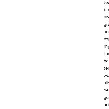
te
be
nb
gr
ca
ex
my
th
ho
te
we
al
de
ga
un