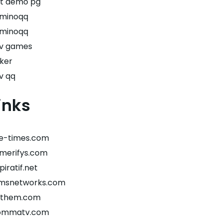
ot demo pg
minoqq
minoqq
v games
ker
v qq
inks
e-times.com
merifys.com
piratif.net
msnetworks.com
fthem.com
ommatv.com